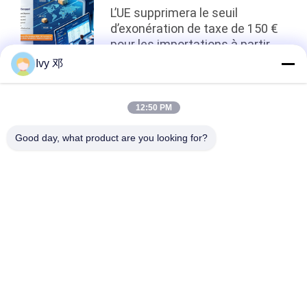
L’UE supprimera le seuil
d’exonération de taxe de 150 €
pour les importations à partir
du 1er juillet
Ivy 邓
top
12:50 PM
Good day, what product are you looking for?
Catégories populaires
Tous
Panneau De Carte 
Panneau De Carte 
PCB De Rf
PCB De Rogers
Carte PCB 
Panneau De Carte 
Taconique
PCB De PTFE
PCB F4B
PCB Multicouche