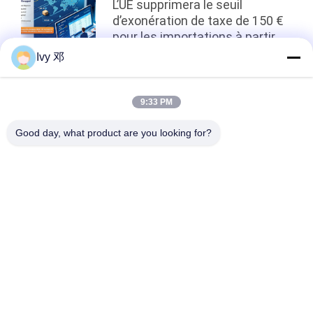
L’UE supprimera le seuil
d’exonération de taxe de 150 €
pour les importations à partir
du 1er juillet
Ivy 邓
top
9:33 PM
Good day, what product are you looking for?
Catégories populaires
Tous
Panneau De Carte 
Panneau De Carte 
PCB De Rf
PCB De Rogers
Carte PCB 
Panneau De Carte 
Taconique
PCB De PTFE
PCB F4B
PCB Multicouche