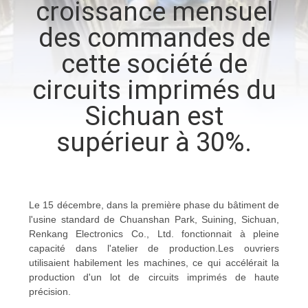
croissance mensuel
NOUS
des commandes de
VISITE
cette société de
DE
circuits imprimés du
L'USINE
Sichuan est
supérieur à 30%.
CONTRÔLE
DE
LA
Le 15 décembre, dans la première phase du bâtiment de
QUALITÉ
l'usine standard de Chuanshan Park, Suining, Sichuan,
Renkang Electronics Co., Ltd. fonctionnait à pleine
capacité dans l'atelier de production.
Les ouvriers
NOUS
utilisaient habilement les machines, ce qui accélérait la
production d'un lot de circuits imprimés de haute
CONTACTER
précision.