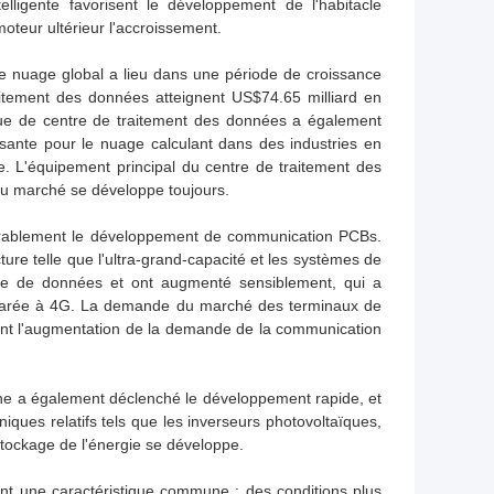
ligente favorisent le développement de l'habitacle
oteur ultérieur l'accroissement.
e nuage global a lieu dans une période de croissance
aitement des données atteignent US$74.65 milliard en
ue de centre de traitement des données a également
sante pour le nuage calculant dans des industries en
ielle. L'équipement principal du centre de traitement des
du marché se développe toujours.
idérablement le développement de communication PCBs.
re telle que l'ultra-grand-capacité et les systèmes de
age de données et ont augmenté sensiblement, qui a
arée à 4G. La demande du marché des terminaux de
ont l'augmentation de la demande de la communication
enne a également déclenché le développement rapide, et
ques relatifs tels que les inverseurs photovoltaïques,
 stockage de l'énergie se développe.
nt une caractéristique commune : des conditions plus