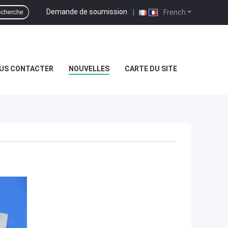
Demande de soumission
|
French
cherche
US CONTACTER
NOUVELLES
CARTE DU SITE