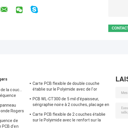
LAI
gers
Carte PCB flexible de double couche
établie sur le Polyimide avec de l'or
 de la couche
d'immersion et le renfort de pi
réquence
PCB WL-CT300 de 5 mil d'épaisseur,
à moteur
sérigraphie noire à 2 couches, placage en
 panneau
or pur
-onde Rogers
Carte PCB flexible de 2 couches établie
s
sur le Polyimide avec le renfort sur la
équence de
queue pour la batterie de tablette
e PCB d'en