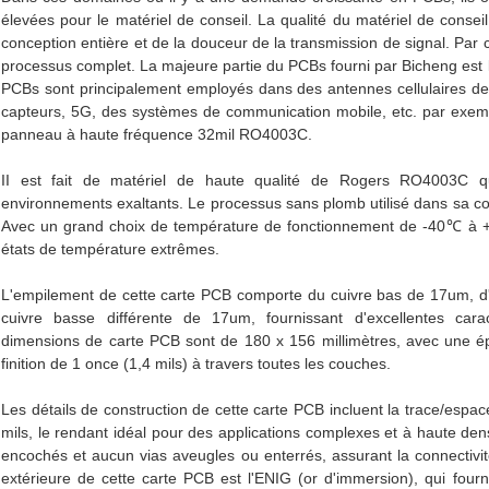
élevées pour le matériel de conseil. La qualité du matériel de consei
conception entière et de la douceur de la transmission de signal. Par
processus complet. La majeure partie du PCBs fourni par Bicheng est l
PCBs sont principalement employés dans des antennes cellulaires de 
capteurs, 5G, des systèmes de communication mobile, etc. par exempl
panneau à haute fréquence 32mil RO4003C.
II est fait de matériel de haute qualité de Rogers RO4003C q
environnements exaltants. Le processus sans plomb utilisé dans sa cons
Avec un grand choix de température de fonctionnement de -40℃ à +
états de température extrêmes.
L'empilement de cette carte PCB comporte du cuivre bas de 17um, d'
cuivre basse différente de 17um, fournissant d'excellentes carac
dimensions de carte PCB sont de 180 x 156 millimètres, avec une épa
finition de 1 once (1,4 mils) à travers toutes les couches.
Les détails de construction de cette carte PCB incluent la trace/espa
mils, le rendant idéal pour des applications complexes et à haute den
encochés et aucun vias aveugles ou enterrés, assurant la connectivité 
extérieure de cette carte PCB est l'ENIG (or d'immersion), qui fourni