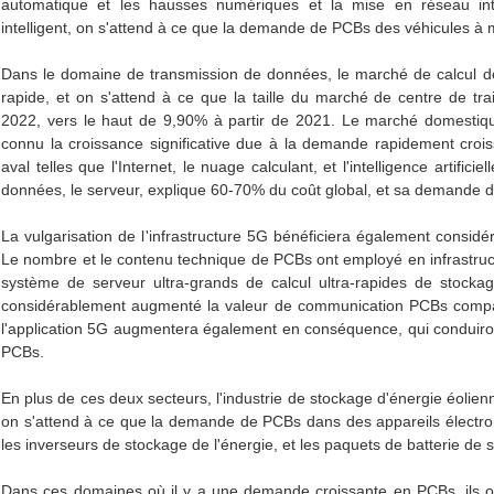
automatique et les hausses numériques et la mise en réseau intel
intelligent, on s'attend à ce que la demande de PCBs des véhicules à m
Dans le domaine de transmission de données, le marché de calcul d
rapide, et on s'attend à ce que la taille du marché de centre de tr
2022, vers le haut de 9,90% à partir de 2021. Le marché domestiq
connu la croissance significative due à la demande rapidement crois
aval telles que l'Internet, le nuage calculant, et l'intelligence artific
données, le serveur, explique 60-70% du coût global, et sa demande 
La vulgarisation de l'infrastructure 5G bénéficiera également cons
Le nombre et le contenu technique de PCBs ont employé en infrastructu
système de serveur ultra-grands de calcul ultra-rapides de stock
considérablement augmenté la valeur de communication PCBs comp
l'application 5G augmentera également en conséquence, qui conduir
PCBs.
En plus de ces deux secteurs, l'industrie de stockage d'énergie éoli
on s'attend à ce que la demande de PCBs dans des appareils électroni
les inverseurs de stockage de l'énergie, et les paquets de batterie de
Dans ces domaines où il y a une demande croissante en PCBs, ils o