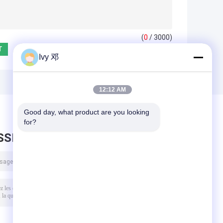
(
0
/ 3000)
Ivy 邓
12:12 AM
Good day, what product are you looking 
for?
SSEZ UN MESSAGE