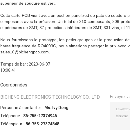
supérieur de soudure est vert.
Cette carte PCB vient avec un pochoir panelized de pâte de soudure po
composants avec la précision. Un total de 210 composants, 306 protect
supérieures de SMT, 87 protections inférieures de SMT, 331 vias, et 118 
Nous fournissons le prototype, les petits groupes et la production d
haute fréquence de RO4003C, nous aimerions partager le prix avec vo
sales10@bichengpcb.com.
Temps de bar : 2023-06-07
10:08:41
Coordonnées
BICHENG ELECTRONICS TECHNOLOGY CO., LTD
Envoyez v
Personne à contacter:
Ms. Ivy Deng
Téléphone:
86-755-27374946
Télécopieur:
86-755-27374848