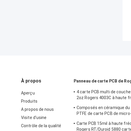
À propos
Panneau de carte PCB de Ro
4 carte PCB multi de couche
Aperçu
2oz Rogers 4003C à haute f
Produits
pour le radar des véhicules 
Composés en céramique du
A propos de nous
PTFE de carte PCB de micro
Visite d'usine
droite/Duroid 6010LM Roger
Carte PCB 15mil à haute fr
Contrôle de la qualité
Rogers RT/Duroid 5880 cart