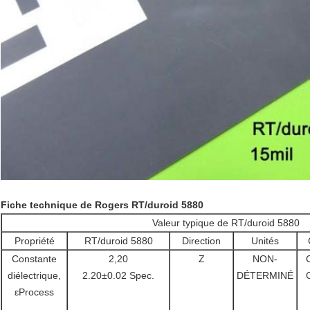
Fiche technique de Rogers RT/duroid 5880
Valeur typique de RT/duroid 5880
Propriété
RT/duroid 5880
Direction
Unités
Constante
2,20
Z
NON-
diélectrique,
2.20±0.02 Spec.
DÉTERMINÉ
εProcess