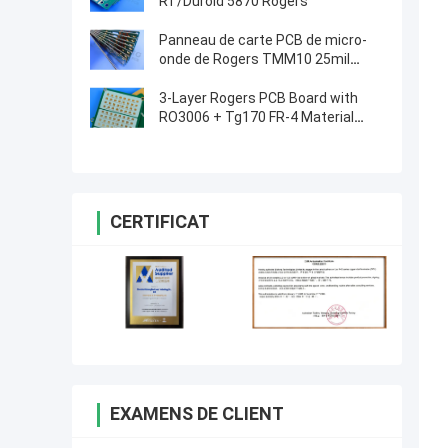
RT/Duroid 5870 Rogers
Panneau de carte PCB de micro-
onde de Rogers TMM10 25mil
0.635mm pour les polariseurs
diélectriques
3-Layer Rogers PCB Board with
RO3006 + Tg170 FR-4 Material
0.86mm Thickness and 98mm x
30mm Size
CERTIFICAT
EXAMENS DE CLIENT