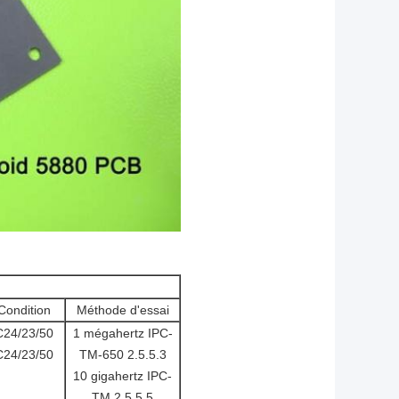
Condition
Méthode d'essai
C24/23/50
1 mégahertz IPC-
C24/23/50
TM-650 2.5.5.3
10 gigahertz IPC-
TM 2.5.5.5