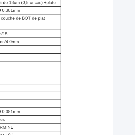
E de 18um (0,5 onces) +plate
0 0.381mm
 + couche de BOT de plat
ls/15
tres/4.0mm
0 0.381mm
ces
RMINÉ
res ±0.1