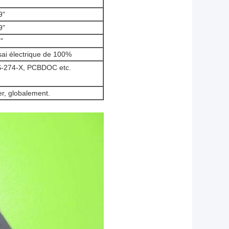
9"
9"
"
sai électrique de 100%
RS-274-X, PCBDOC etc.
r, globalement.