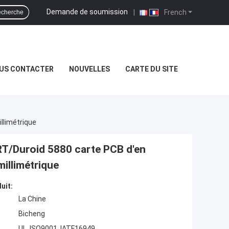
Demande de soumission
|
French
cherche
US CONTACTER
NOUVELLES
CARTE DU SITE
llimétrique
RT/Duroid 5880 carte PCB d'en
millimétrique
uit:
La Chine
Bicheng
UL, ISO9001, IATF16949