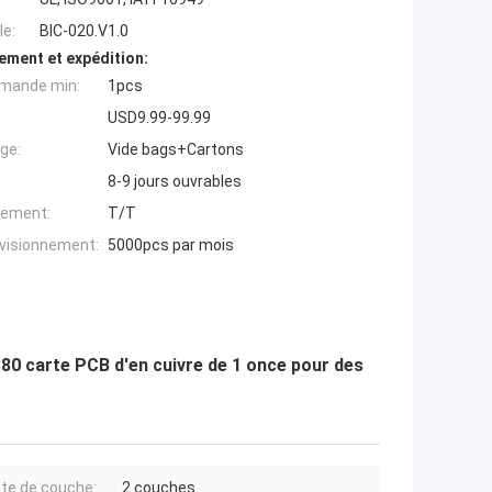
e:
BIC-020.V1.0
ement et expédition:
mande min:
1pcs
USD9.99-99.99
ge:
Vide bags+Cartons
8-9 jours ouvrables
iement:
T/T
ovisionnement:
5000pcs par mois
80 carte PCB d'en cuivre de 1 once pour des
e de couche:
2 couches