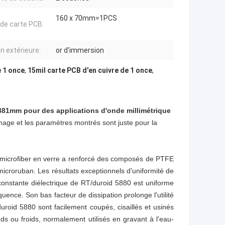
160 x 70mm=1PCS
e de carte PCB:
on extérieure:
or d'immersion
e 1 once
,
15mil carte PCB d'en cuivre de 1 once
,
381mm pour des applications d'onde millimétrique
image et les paramètres montrés sont juste pour la
 microfiber en verre a renforcé des composés de PTFE
 microruban. Les résultats exceptionnels d'uniformité de
 constante diélectrique de RT/duroid 5880 est uniforme
nce. Son bas facteur de dissipation prolonge l'utilité
oid 5880 sont facilement coupés, cisaillés et usinés
auds ou froids, normalement utilisés en gravant à l'eau-