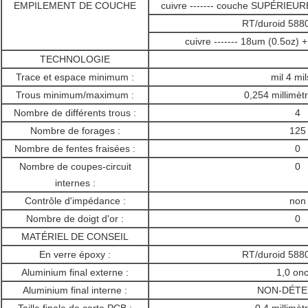
EMPILEMENT DE COUCHE
cuivre ------- couche SUPÉRIEUR
RT/duroid 588
cuivre ------- 18um (0.5oz)
TECHNOLOGIE
Trace et espace minimum :
mil 4 mi
Trous minimum/maximum :
0,254 millimè
Nombre de différents trous :
4
Nombre de forages :
125
Nombre de fentes fraisées :
0
Nombre de coupes-circuit
0
internes :
Contrôle d'impédance :
non
Nombre de doigt d'or :
0
MATÉRIEL DE CONSEIL
En verre époxy :
RT/duroid 588
Aluminium final externe :
1,0 on
Aluminium final interne :
NON-DÉTE
Taille finale de carte PCB :
0,4 millimèt