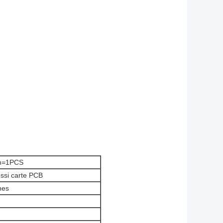
m=1PCS
ssi carte PCB
hes