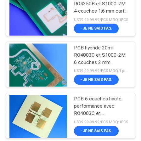
RO4350B et S1000-2M
4 couches 1.6 mm carte
37
d'impédance
USD9.99-99.99/PCS MOQ:1PCS
- JE NE SAIS PAS.
PCB hybrides
PCB hybride 20mil
RO4003C et S1000-2M
6 couches 2 mm
d'épaisseur
USD9.99-99.99/PCS MOQ:1 pièces
- JE NE SAIS PAS.
14
Panneau de carte
PCB 6 couches haute
performance avec
PCB de HDI
RO4003C et
construction hybride FR-
USD9.99-99.99/PCS MOQ:1PCS
4
- JE NE SAIS PAS.