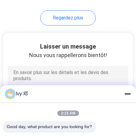
37
Regardez plus
Carte PCB à grande
vitesse
Laisser un message
Nous vous rappellerons bientôt!
51
FR 4 Plaque de PCB
Ivy 邓
2:15 AM
Good day, what product are you looking for?