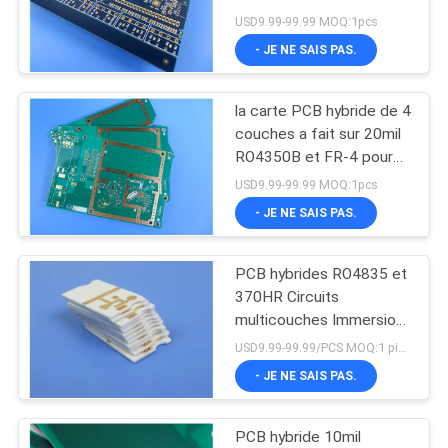
aveugles
USD9.99-99.99 MOQ:1pcs
NOUVELLES
- JE NE SAIS PAS.
39
CAS
la carte PCB hybride de 4
PCB F4B
couches a fait sur 20mil
PLAN
RO4350B et FR-4 pour
l'émetteur-récepteur de
DU
USD9.99-99.99 MOQ:1pcs
GPS
- JE NE SAIS PAS.
SITE
PCB hybrides RO4835 et
65
POLITIQUE
370HR Circuits
DE
multicouches Immersion
PCB multicouche
or
USD9.99-99.99/PCS MOQ:1 pièces
CONFIDENTIALITÉ
- JE NE SAIS PAS.
PCB hybride 10mil