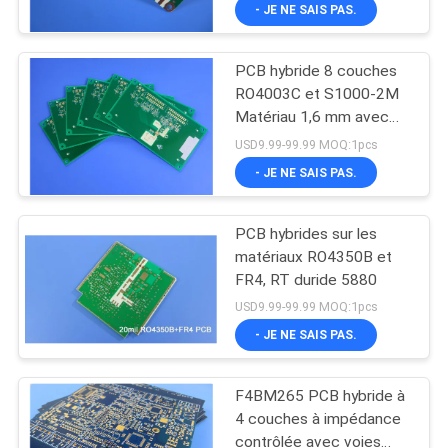
- JE NE SAIS PAS.
NOUS
PCB hybride 8 couches
VISITE
22
RO4003C et S1000-2M
DE
Matériau 1,6 mm avec
Carte PCB
vias aveugles
L'USINE
USD9.99-99.99 MOQ:1pcs
taconique
- JE NE SAIS PAS.
CONTRÔLE
PCB hybrides sur les
DE
matériaux RO4350B et
LA
FR4, RT duride 5880
16
USD9.99-99.99 MOQ:1pcs
QUALITÉ
Panneau de carte
- JE NE SAIS PAS.
NOUS
PCB de PTFE
F4BM265 PCB hybride à
CONTACTER
4 couches à impédance
contrôlée avec voies