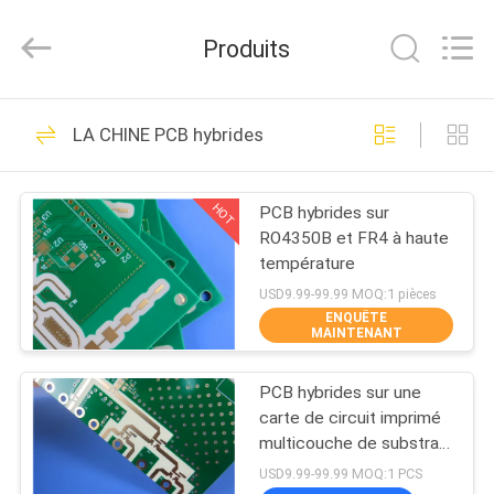
-
2026
Bicheng
Produits
Electronics
Technology
Co.,
Ltd.
All
À
359
Rights
LA CHINE PCB hybrides
Reserved.
LA
Panneau de carte
MAISON
PCB de rf
HOT
PCB hybrides sur
RO4350B et FR4 à haute
PRODUITS
température
USD9.99-99.99 MOQ:1 pièces
ENQUÊTE
VIDÉOS
MAINTENANT
248
Panneau de carte
PCB hybrides sur une
À
carte de circuit imprimé
PROPOS
PCB de Rogers
multicouche de substrat
RO4350B et RO3010
DE
USD9.99-99.99 MOQ:1 PCS