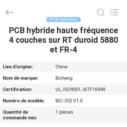
-
2026
Bicheng
Electronics
Technology
PCB hybrides
Co.,
Ltd.
All
PCB hybride haute fréquence
À
Rights
Reserved.
4 couches sur RT duroid 5880
LA
et FR-4
MAISON
PRODUITS
Lieu d'origine:
Chine
Nom de marque:
Bicheng
VIDÉOS
Certification:
UL, ISO9001, IATF16949
Numéro de modèle:
BIC-332.V1.0
À
PROPOS
Quantité de
1 pièces
commande min:
DE