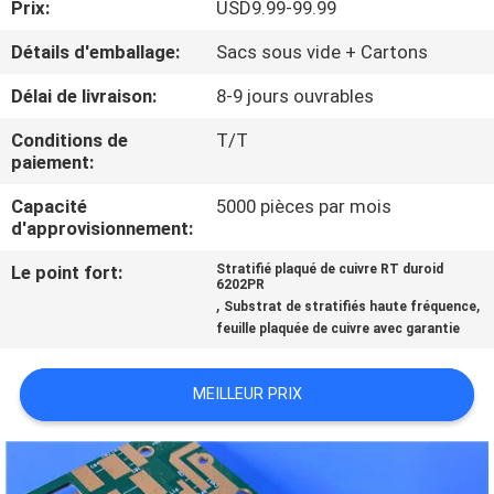
Prix:
USD9.99-99.99
NOUS
Détails d'emballage:
Sacs sous vide + Cartons
VISITE
Délai de livraison:
8-9 jours ouvrables
DE
Conditions de
T/T
L'USINE
paiement:
Capacité
5000 pièces par mois
d'approvisionnement:
CONTRÔLE
DE
Le point fort:
Stratifié plaqué de cuivre RT duroid
6202PR
,
,
LA
Substrat de stratifiés haute fréquence
feuille plaquée de cuivre avec garantie
QUALITÉ
MEILLEUR PRIX
NOUS
CONTACTER