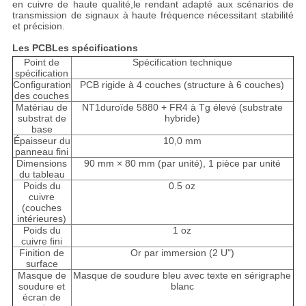
en cuivre de haute qualité,le rendant adapté aux scénarios de
transmission de signaux à haute fréquence nécessitant stabilité
et précision.
Les PCB
Les spécifications
Point de
Spécification technique
spécification
Configuration
PCB rigide à 4 couches (structure à 6 couches)
des couches
Matériau de
NT1duroïde 5880 + FR4 à Tg élevé (substrate
substrat de
hybride)
base
Épaisseur du
10,0 mm
panneau fini
Dimensions
90 mm × 80 mm (par unité), 1 pièce par unité
du tableau
Poids du
0.5 oz
cuivre
(couches
intérieures)
Poids du
1 oz
cuivre fini
Finition de
Or par immersion (2 U")
surface
Masque de
Masque de soudure bleu avec texte en sérigraphe
soudure et
blanc
écran de