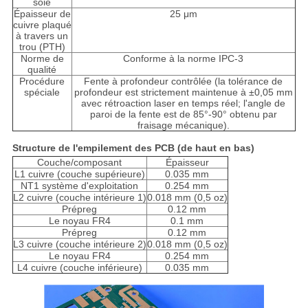
soie
Épaisseur de
25 μm
cuivre plaqué
à travers un
trou (PTH)
Norme de
Conforme à la norme IPC-3
qualité
Procédure
Fente à profondeur contrôlée (la tolérance de
spéciale
profondeur est strictement maintenue à ±0,05 mm
avec rétroaction laser en temps réel; l'angle de
paroi de la fente est de 85°-90° obtenu par
fraisage mécanique).
Structure de l'empilement des PCB (de haut en bas)
Couche/composant
Épaisseur
L1 cuivre (couche supérieure)
0.035 mm
NT1 système d'exploitation
0.254 mm
L2 cuivre (couche intérieure 1)
0.018 mm (0,5 oz)
Prépreg
0.12 mm
Le noyau FR4
0.1 mm
Prépreg
0.12 mm
L3 cuivre (couche intérieure 2)
0.018 mm (0,5 oz)
Le noyau FR4
0.254 mm
L4 cuivre (couche inférieure)
0.035 mm