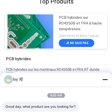
Top Produits
PCB hybrides sur
RO4350B et FR4 à haute
température
USD9.99-99.99 MOQ:1 pièces
- JE NE SAIS PAS.
PCB hybrides
PCB hybrides sur les matériaux RO4350B et FR4, RT duride
5880
Ivy 邓
F4BM265 PCB hybride à 4 couches à impédance contrôlée
avec voies aveugles
9:55 AM
la carte PCB hybride de 4 couches a fait sur 20mil RO4350B et
FR-4 pour l'émetteur-récepteur de GPS
Good day, what product are you looking for?