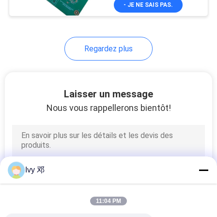
PCB de doigt d'or
- JE NE SAIS PAS.
NOUS
VISITE
Regardez plus
DE
L'USINE
Laisser un message
CONTRÔLE
Nous vous rappellerons bientôt!
DE
LA
QUALITÉ
Ivy 邓
NOUS
CONTACTER
11:04 PM