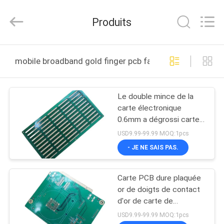
-
2026
Bicheng
Produits
Electronics
Technology
Co.,
Ltd.
All
À
Rights
mobile broadband gold finger pcb fabrication en ligne
Reserved.
LA
MAISON
Le double mince de la
carte électronique
PRODUITS
0.6mm a dégrossi carte
PCB sur FR-4 avec HASL
USD9.99-99.99 MOQ:1pcs
sans plomb
VIDÉOS
- JE NE SAIS PAS.
Carte PCB dure plaquée
À
or de doigts de contact
PROPOS
d'or de carte de
connecteur de carte
DE
USD9.99-99.99 MOQ:1pcs