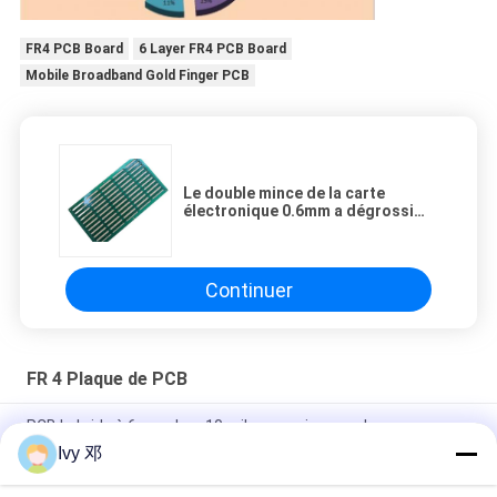
FR4 PCB Board
6 Layer FR4 PCB Board
Mobile Broadband Gold Finger PCB
Le double mince de la carte
électronique 0.6mm a dégrossi
carte PCB sur FR-4 avec HASL
sans plomb
Continuer
FR 4 Plaque de PCB
PCB hybride à 6 couches 10 mil avec voie aveugle
Ivy 邓
Cartes crénelées de trous de carte PCB de bord demi établies
sur 1.6mm FR-4 avec le masque bleu de soudure