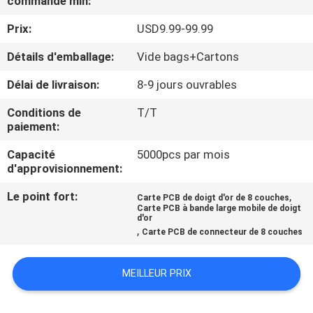
commande min:
NOUS
Prix:
USD9.99-99.99
VISITE
Détails d'emballage:
Vide bags+Cartons
DE
Délai de livraison:
8-9 jours ouvrables
L'USINE
Conditions de
T/T
paiement:
CONTRÔLE
Capacité
5000pcs par mois
d'approvisionnement:
DE
LA
Le point fort:
,
Carte PCB de doigt d'or de 8 couches
Carte PCB à bande large mobile de doigt
QUALITÉ
d'or
,
Carte PCB de connecteur de 8 couches
NOUS
MEILLEUR PRIX
CONTACTER