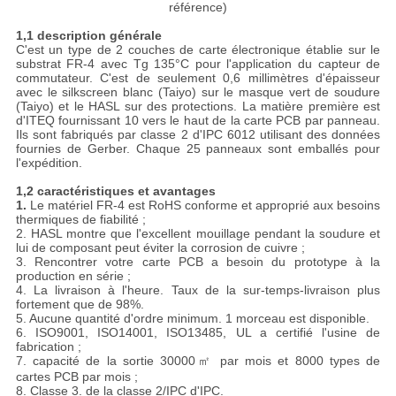
référence)
1,1 description générale
C'est un type de 2 couches de carte électronique établie sur le
substrat FR-4 avec Tg 135°C pour l'application du capteur de
commutateur. C'est de seulement 0,6 millimètres d'épaisseur
avec le silkscreen blanc (Taiyo) sur le masque vert de soudure
(Taiyo) et le HASL sur des protections. La matière première est
d'ITEQ fournissant 10 vers le haut de la carte PCB par panneau.
Ils sont fabriqués par classe 2 d'IPC 6012 utilisant des données
fournies de Gerber. Chaque 25 panneaux sont emballés pour
l'expédition.
1,2 caractéristiques et avantages
1.
Le matériel FR-4 est RoHS conforme et approprié aux besoins
thermiques de fiabilité ;
2. HASL montre que l'excellent mouillage pendant la soudure et
lui de composant peut éviter la corrosion de cuivre ;
3. Rencontrer votre carte PCB a besoin du prototype à la
production en série ;
4. La livraison à l'heure. Taux de la sur-temps-livraison plus
fortement que de 98%.
5. Aucune quantité d'ordre minimum. 1 morceau est disponible.
6. ISO9001, ISO14001, ISO13485, UL a certifié l'usine de
fabrication ;
7. capacité de la sortie 30000㎡ par mois et 8000 types de
cartes PCB par mois ;
8. Classe 3. de la classe 2/IPC d'IPC.