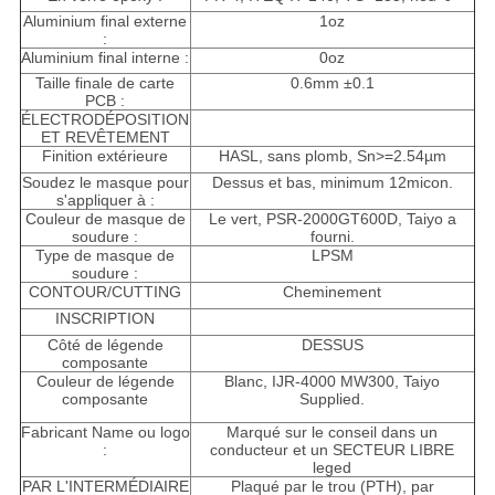
Aluminium final externe
1oz
:
Aluminium final interne :
0oz
Taille finale de carte
0.6mm ±0.1
PCB :
ÉLECTRODÉPOSITION
ET REVÊTEMENT
Finition extérieure
HASL, sans plomb, Sn>=2.54µm
Soudez le masque pour
Dessus et bas, minimum 12micon.
s'appliquer à :
Couleur de masque de
Le vert, PSR-2000GT600D, Taiyo a
soudure :
fourni.
Type de masque de
LPSM
soudure :
CONTOUR/CUTTING
Cheminement
INSCRIPTION
Côté de légende
DESSUS
composante
Couleur de légende
Blanc, IJR-4000 MW300, Taiyo
composante
Supplied.
Fabricant Name ou logo
Marqué sur le conseil dans un
:
conducteur et un SECTEUR LIBRE
leged
PAR L'INTERMÉDIAIRE
Plaqué par le trou (PTH), par