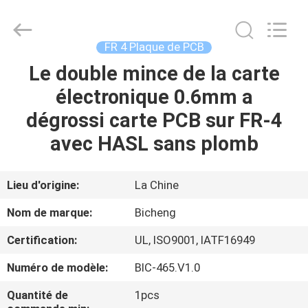
-
2026
Bicheng
Electronics
Technology
FR 4 Plaque de PCB
Co.,
Ltd.
All
Le double mince de la carte
À
Rights
Reserved.
électronique 0.6mm a
LA
dégrossi carte PCB sur FR-4
MAISON
avec HASL sans plomb
PRODUITS
Lieu d'origine:
La Chine
VIDÉOS
Nom de marque:
Bicheng
Certification:
UL, ISO9001, IATF16949
À
Numéro de modèle:
BIC-465.V1.0
PROPOS
DE
Quantité de
1pcs