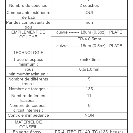
Nombre de couches
2 couches
Composants extérieurs
OUI
de bâti
Par des composants de
non
trou
EMPILEMENT DE
cuivre ------- 18um (0.5oz) +PLATE
COUCHE
FR-4 0.5mm
cuivre ------- 18um (0.5oz) +PLATE
TECHNOLOGIE
Trace et espace
7mil/7.6mil
minimum :
Trous
0.5/1.0mm
minimum/maximum :
Nombre de différents
5
trous :
Nombre de forages :
135
Nombre de fentes
11
fraisées :
Nombre de coupes-
0
circuit internes :
Contrôle d'impédance
NON
MATÉRIEL DE
CONSEIL
En verre époxy :
FR-4, ITEQ IT-140, TG>135, heu
<5>