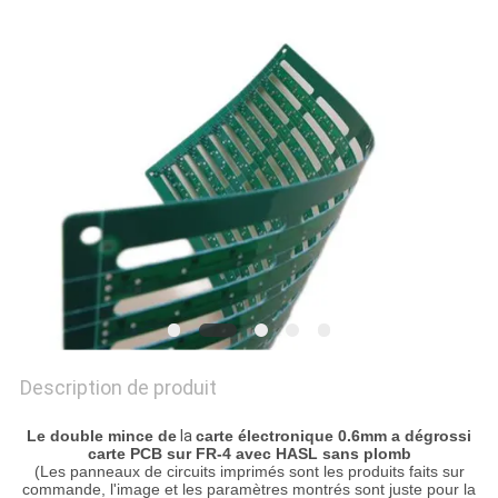
NOUVELLES
CAS
PLAN
DU
SITE
POLITIQUE
DE
Description de produit
CONFIDENTIALITÉ
Le double mince de
la
carte électronique 0.6mm a dégrossi
carte PCB sur FR-4 avec HASL sans plomb
(Les panneaux de circuits imprimés sont les produits faits sur
commande, l'image et les paramètres montrés sont juste pour la