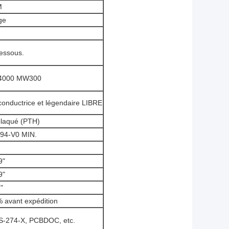
M
ge
essous.
R-4000 MW300
conductrice et légendaire LIBRE
plaqué (PTH)
 94-V0 MIN.
9"
9"
"
% avant expédition
 RS-274-X, PCBDOC, etc.