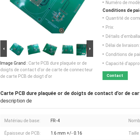
Numéro de modèl
Conditions de pai
Quantité de com
Prix:
Détails d'emballa
Délai de livraison:
Conditions de pa
Image Grand :
Carte PCB dure plaquée or de
Capacité d'appr
doigts de contact d'or de carte de connecteur
Contact
de carte PCB de doigt d'or
Carte PCB dure plaquée or de doigts de contact d'or de car
description de
Matériau de base:
FR-4
Nombr
Épaisseur de PCB:
1.6 mm +/- 0.16
Taille