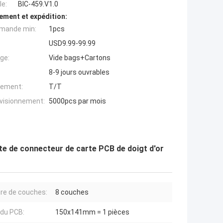
e:
BIC-459.V1.0
ement et expédition:
mande min:
1pcs
USD9.99-99.99
ge:
Vide bags+Cartons
8-9 jours ouvrables
iement:
T/T
ovisionnement:
5000pcs par mois
te de connecteur de carte PCB de doigt d'or
e de couches:
8 couches
 du PCB:
150x141mm = 1 pièces