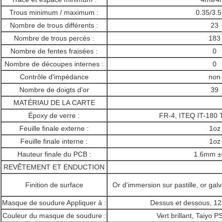
Trous minimum / maximum :
0.35/3
Nombre de trous différents :
23
Nombre de trous percés :
183
Nombre de fentes fraisées :
0
Nombre de découpes internes :
0
Contrôle d'impédance
non
Nombre de doigts d'or
39
MATÉRIAU DE LA CARTE
Époxy de verre :
FR-4, ITEQ IT-180
Feuille finale externe :
1oz
Feuille finale interne :
1oz
Hauteur finale du PCB :
1.6mm ±
REVÊTEMENT ET ENDUCTION
Finition de surface
Or d'immersion sur pastille, or ga
Masque de soudure Appliquer à :
Dessus et dessous, 1
Couleur du masque de soudure :
Vert brillant, Taiy