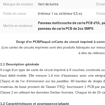
Masque de soudure:
Vert de lustre
Écran
Poids en cuivre:
Intérieur 1 oz, extérieur 0,5 oz
Finiti
Panneau multicouche de carte PCB d'UL
,
p
Mettre en évidence:
panneau de carte PCB de 2oz SMPS
Doigt d'or PCB
Plaqué or
Carte de circuit imprimé à conn
(Les cartes de circuits imprimés sont des produits fabriqués sur mesu
à titre de référen
1.1 Description générale
Il s'agit d'un type de carte de circuit imprimé à 8 couches construite 
haut débit mobile. Elle mesure 1,6 mm d'épaisseur avec une sérigr
(Taiyo) et de l'or d'immersion sur les pastilles. 80 bandes de doigts d'
matériau de base provient de Taiwan ITEQ, fournissant 1 PCB par pa
Classe 2 en utilisant les données Gerber fournies. Chaque lot de 25 car
1.2 Caractéristiques et avantages
s
s'adapte