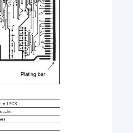
m = 1PCS
couche
hes