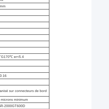
.5mm
 TG170℃ er<5.4
0.16
lvanisé sur connecteurs de bord
2 microns minimum
o PSR-2000GT600D