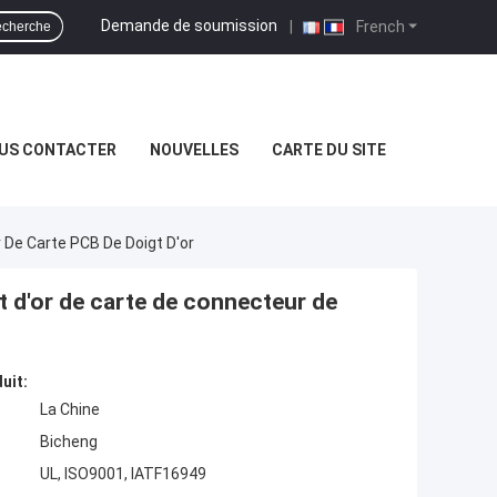
Demande de soumission
|
French
cherche
US CONTACTER
NOUVELLES
CARTE DU SITE
 De Carte PCB De Doigt D'or
t d'or de carte de connecteur de
uit:
La Chine
Bicheng
UL, ISO9001, IATF16949