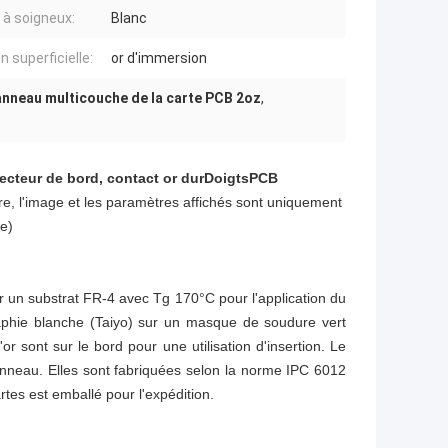
 à soigneux:
Blanc
on superficielle:
or d'immersion
anneau multicouche de la carte PCB 2oz
,
ecteur de bord, contact or dur
Doigts
PCB
re, l'image et les paramètres affichés sont uniquement
ce)
sur un substrat FR-4 avec Tg 170°C pour l'application du
aphie blanche (Taiyo) sur un masque de soudure vert
or sont sur le bord pour une utilisation d'insertion. Le
nneau. Elles sont fabriquées selon la norme IPC 6012
tes est emballé pour l'expédition.