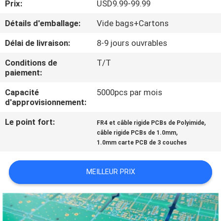
Prix:
USD9.99-99.99
NOUS
Détails d'emballage:
Vide bags+Cartons
VISITE
Délai de livraison:
8-9 jours ouvrables
DE
Conditions de
T/T
L'USINE
paiement:
Capacité
5000pcs par mois
d'approvisionnement:
CONTRÔLE
DE
Le point fort:
,
FR4 et câble rigide PCBs de Polyimide
,
câble rigide PCBs de 1.0mm
LA
1.0mm carte PCB de 3 couches
QUALITÉ
MEILLEUR PRIX
NOUS
CONTACTER