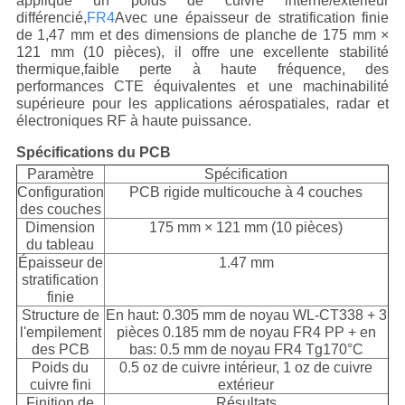
applique un poids de cuivre interne/extérieur
différencié,
FR4
Avec une épaisseur de stratification finie
de 1,47 mm et des dimensions de planche de 175 mm ×
121 mm (10 pièces), il offre une excellente stabilité
thermique,faible perte à haute fréquence, des
performances CTE équivalentes et une machinabilité
supérieure pour les applications aérospatiales, radar et
électroniques RF à haute puissance.
Spécifications du PCB
Paramètre
Spécification
Configuration
PCB rigide multicouche à 4 couches
des couches
Dimension
175 mm × 121 mm (10 pièces)
du tableau
Épaisseur de
1.47 mm
stratification
finie
Structure de
En haut: 0.305 mm de noyau WL-CT338 + 3
l'empilement
pièces 0.185 mm de noyau FR4 PP + en
des PCB
bas: 0.5 mm de noyau FR4 Tg170°C
Poids du
0.5 oz de cuivre intérieur, 1 oz de cuivre
cuivre fini
extérieur
Finition de
Résultats