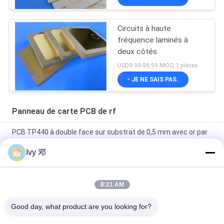
Circuits à haute
fréquence laminés à
deux côtés.
USD9.99-99.99 MOQ:1 pièces
- JE NE SAIS PAS.
Panneau de carte PCB de rf
PCB TP440 à double face sur substrat de 0,5 mm avec or par
immersion
Ivy 邓
PCB à haute fréquence à double face CER-10 30 millimètres
d'argent lamellé à immersion
8:21 AM
PCB WL-CT300 de 5 mil d'épaisseur, sérigraphie noire à 2
couches, placage en or pur
Good day, what product are you looking for?