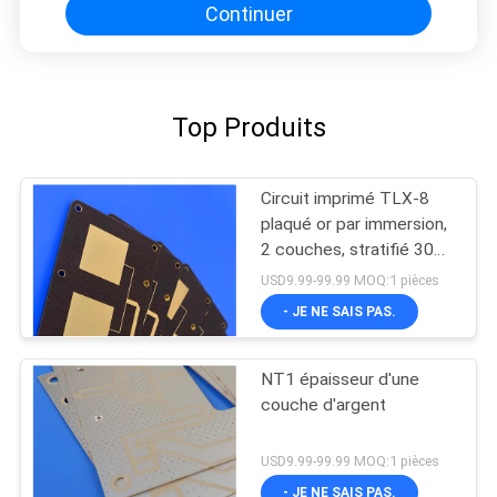
Continuer
Top Produits
Circuit imprimé TLX-8
plaqué or par immersion,
2 couches, stratifié 30mil
pour circuits RF
USD9.99-99.99 MOQ:1 pièces
- JE NE SAIS PAS.
NT1 épaisseur d'une
couche d'argent
USD9.99-99.99 MOQ:1 pièces
- JE NE SAIS PAS.