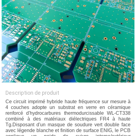
NOUVELLES
CAS
PLAN
DU
SITE
POLITIQUE
Description de produit
DE
Ce circuit imprimé hybride haute fréquence sur mesure à
CONFIDENTIALITÉ
4 couches adopte un substrat en verre en céramique
renforcé d'hydrocarbures thermodurcissable WL-CT338
combiné à des matériaux diélectriques FR4 à haute
Tg.Disposant d'un masque de soudure vert double face
avec légende blanche et finition de surface ENIG, le PCB