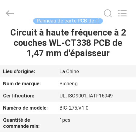
-
2026
Bicheng
Electronics
Technology
Panneau de carte PCB de rf
Co.,
Ltd.
All
Circuit à haute fréquence à 2
À
Rights
Reserved.
couches WL-CT338 PCB de
LA
1,47 mm d'épaisseur
MAISON
PRODUITS
Lieu d'origine:
La Chine
Nom de marque:
Bicheng
VIDÉOS
Certification:
UL, ISO9001, IATF16949
Numéro de modèle:
BIC-275.V1.0
À
PROPOS
Quantité de
1pcs
commande min:
DE