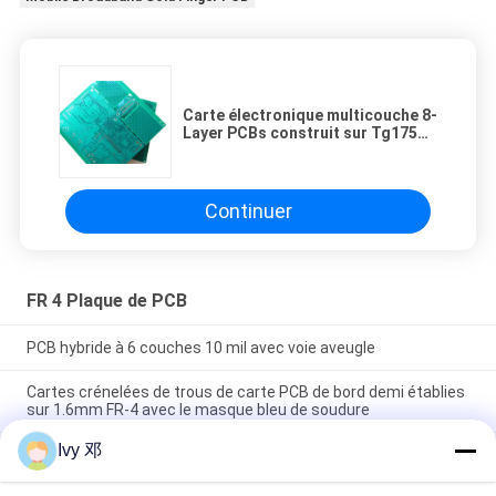
Carte électronique multicouche 8-
Layer PCBs construit sur Tg175℃
FR-4 avec de l'or d'immersion
Continuer
FR 4 Plaque de PCB
PCB hybride à 6 couches 10 mil avec voie aveugle
Cartes crénelées de trous de carte PCB de bord demi établies
sur 1.6mm FR-4 avec le masque bleu de soudure
Ivy 邓
Panneau épais de carte PCB de couche de carte de la carte
PCB 2.4mm double établi sur FR-4 avec le cuivre 2oz