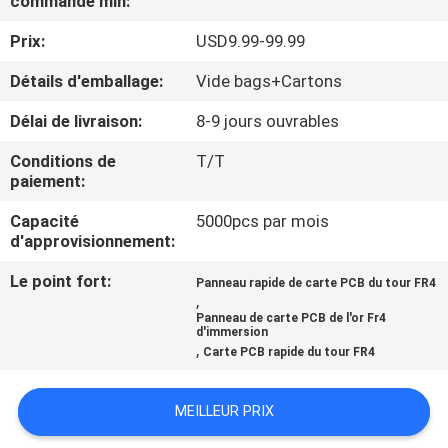
commande min:
NOUS
Prix:
USD9.99-99.99
VISITE
Détails d'emballage:
Vide bags+Cartons
DE
Délai de livraison:
8-9 jours ouvrables
L'USINE
Conditions de
T/T
paiement:
CONTRÔLE
Capacité
5000pcs par mois
d'approvisionnement:
DE
LA
Le point fort:
Panneau rapide de carte PCB du tour FR4
,
QUALITÉ
Panneau de carte PCB de l'or Fr4
d'immersion
,
Carte PCB rapide du tour FR4
NOUS
CONTACTER
MEILLEUR PRIX