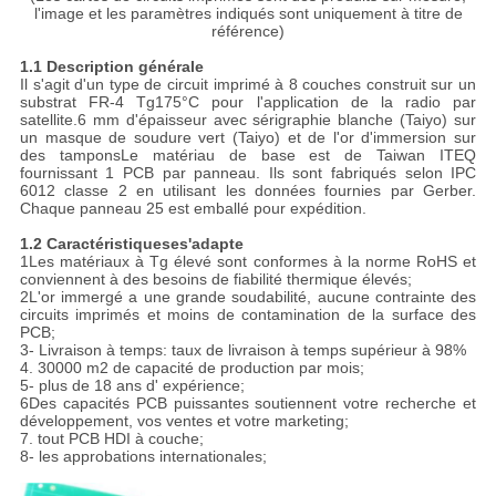
l'image et les paramètres indiqués sont uniquement à titre de
référence)
1.1 Description générale
Il s'agit d'un type de circuit imprimé à 8 couches construit sur un
substrat FR-4 Tg175°C pour l'application de la radio par
satellite.6 mm d'épaisseur avec sérigraphie blanche (Taiyo) sur
un masque de soudure vert (Taiyo) et de l'or d'immersion sur
des tamponsLe matériau de base est de Taiwan ITEQ
fournissant 1 PCB par panneau. Ils sont fabriqués selon IPC
6012 classe 2 en utilisant les données fournies par Gerber.
Chaque panneau 25 est emballé pour expédition.
1.2 Caractéristiques
e
s'adapte
1Les matériaux à Tg élevé sont conformes à la norme RoHS et
conviennent à des besoins de fiabilité thermique élevés;
2L'or immergé a une grande soudabilité, aucune contrainte des
circuits imprimés et moins de contamination de la surface des
PCB;
3- Livraison à temps: taux de livraison à temps supérieur à 98%
4. 30000 m2 de capacité de production par mois;
5- plus de 18 ans d' expérience;
6Des capacités PCB puissantes soutiennent votre recherche et
développement, vos ventes et votre marketing;
7. tout PCB HDI à couche;
8- les approbations internationales;