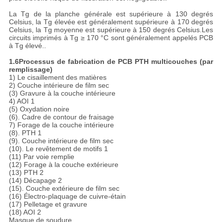
La Tg de la planche générale est supérieure à 130 degrés
Celsius, la Tg élevée est généralement supérieure à 170 degrés
Celsius, la Tg moyenne est supérieure à 150 degrés Celsius.Les
circuits imprimés à Tg ≥ 170 °C sont généralement appelés PCB
à Tg élevé..
1.6
Processus de fabrication de PCB PTH multicouches (par
remplissage)
1) Le cisaillement des matières
2) Couche intérieure de film sec
(3) Gravure à la couche intérieure
4) AOI 1
(5) Oxydation noire
(6). Cadre de contour de fraisage
7) Forage de la couche intérieure
(8). PTH 1
(9). Couche intérieure de film sec
(10). Le revêtement de motifs 1
(11) Par voie remplie
(12) Forage à la couche extérieure
(13) PTH 2
(14) Décapage 2
(15). Couche extérieure de film sec
(16) Électro-plaquage de cuivre-étain
(17) Pelletage et gravure
(18) AOI 2
Masque de soudure