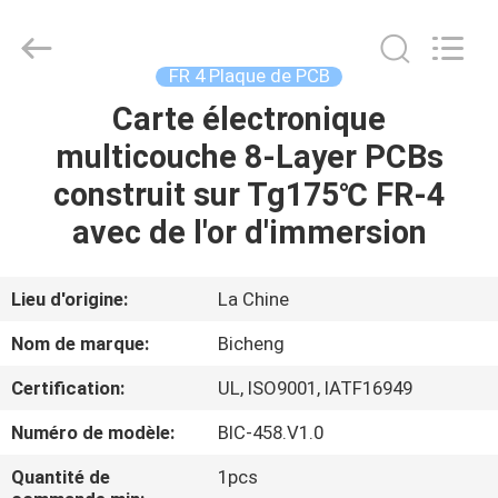
-
2026
Bicheng
Electronics
Technology
FR 4 Plaque de PCB
Co.,
Ltd.
All
Carte électronique
À
Rights
Reserved.
multicouche 8-Layer PCBs
LA
construit sur Tg175℃ FR-4
MAISON
avec de l'or d'immersion
PRODUITS
Lieu d'origine:
La Chine
VIDÉOS
Nom de marque:
Bicheng
Certification:
UL, ISO9001, IATF16949
À
Numéro de modèle:
BIC-458.V1.0
PROPOS
DE
Quantité de
1pcs