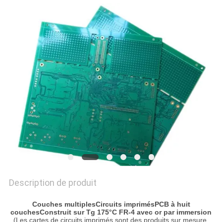
NOUVELLES
CAS
PLAN
DU
SITE
POLITIQUE
DE
CONFIDENTIALITÉ
Description de produit
Couches multiples
Circuits imprimés
PCB à huit
couches
Construit sur
Tg 175°C
FR-4 avec or par immersion
(Les cartes de circuits imprimés sont des produits sur mesure,