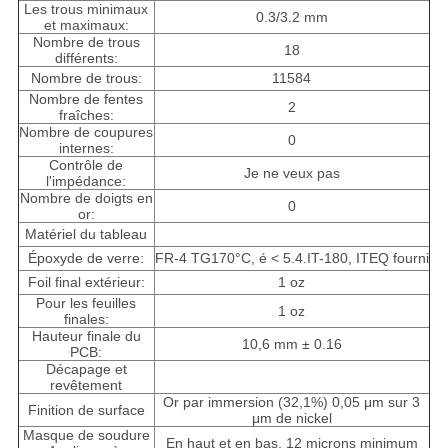
Les trous minimaux
0.3/3.2 mm
et maximaux:
Nombre de trous
18
différents:
Nombre de trous:
11584
Nombre de fentes
2
fraîches:
Nombre de coupures
0
internes:
Contrôle de
Je ne veux pas
l'impédance:
Nombre de doigts en
0
or:
Matériel du tableau
Époxyde de verre:
FR-4 TG170°C, é < 5.4.IT-180, ITEQ fourni
Foil final extérieur:
1 oz
Pour les feuilles
1 oz
finales:
Hauteur finale du
10,6 mm ± 0.16
PCB:
Décapage et
revêtement
Or par immersion (32,1%) 0,05 μm sur 3
Finition de surface
μm de nickel
Masque de soudure
En haut et en bas, 12 microns minimum