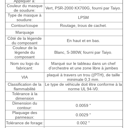
Appliquer à:
Couleur du masque
Vert, PSR-2000 KX700G, fourni par Taiyo.
de soudure:
Type de masque à
LPSM
soudure:
Contour/coupe
Routage, trous de cachet.
Marquage
Côté de la légende
En haut et en bas.
du composant
Couleur de la
légende du
Blanc, S-380W, fourni par Taiyo.
composant
Nom ou logo du
Marqué sur le tableau dans un chef
fabricant:
d'orchestre et une zone libre à jambes
plaqué à travers un trou ((PTH), de taille
VIA
minimale 0,3 mm.
Classification de la
Le type de véhicule doit être conforme à la
flammabilité
norme UL 94-V0.
Tolérance à la
dimension
Dimension du
0.0059 "
contour:
Plaquage des
0.0029 "
panneaux:
Tolérance de forage:
0.002 "