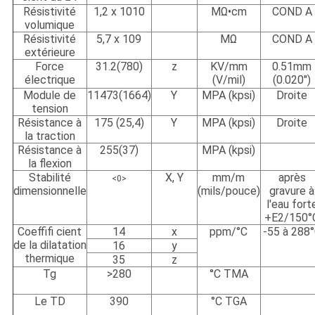
Résistivité
1,2 x 1010
MΩ•cm
COND A
volumique
Résistivité
5,7 x 109
MΩ
COND A
extérieure
Force
31.2(780)
z
KV/mm
0.51mm
électrique
(V/mil)
(0.020")
Module de
11473(1664)
Y
MPA (kpsi)
Droite
tension
Résistance à
175 (25,4)
Y
MPA (kpsi)
Droite
la traction
Résistance à
255(37)
MPA (kpsi)
la flexion
Stabilité
X, Y
mm/m
après
<0>
dimensionnelle
(mils/pouce)
gravure à
l'eau fort
+E2/150°
Coeffifi cient
14
x
ppm/°C
-55 à 288
de la dilatation
16
y
thermique
35
z
Tg
>280
°C TMA
Le TD
390
°C TGA