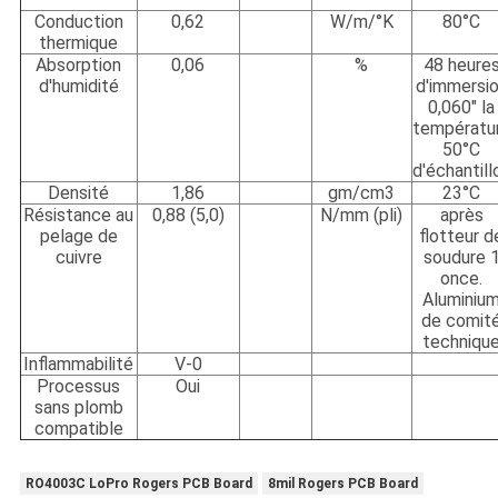
Conduction
0,62
W/m/°K
80°C
thermique
Absorption
0,06
%
48 heure
d'humidité
d'immersi
0,060" la
températu
50°C
d'échantill
Densité
1,86
gm/cm3
23°C
Résistance au
0,88 (5,0)
N/mm (pli)
après
pelage de
flotteur d
cuivre
soudure 
once.
Aluminiu
de comit
techniqu
Inflammabilité
V-0
Processus
Oui
sans plomb
compatible
RO4003C LoPro Rogers PCB Board
8mil Rogers PCB Board