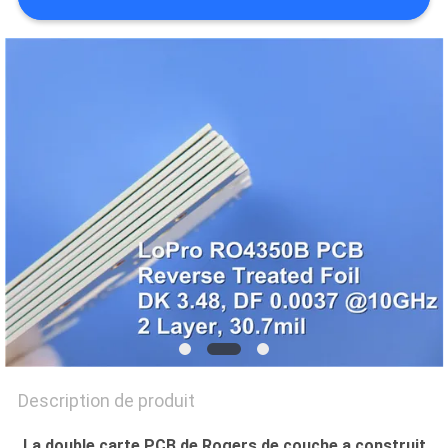
NOUVELLES
CAS
PLAN
DU
SITE
POLITIQUE
DE
CONFIDENTIALITÉ
Description de produit
La double carte PCB de Rogers de couche a construit