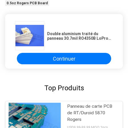
0.5oz Rogers PCB Board
Double aluminium traité du
panneau 30.7mil RO4350B LoPro
de carte PCB de Rogers de
couche par inverse avec l'ENIG
Continuer
Top Produits
Panneau de carte PCB
de RT/Duroid 5870
Rogers
USD9.99-99.99 MOQ:1pcs