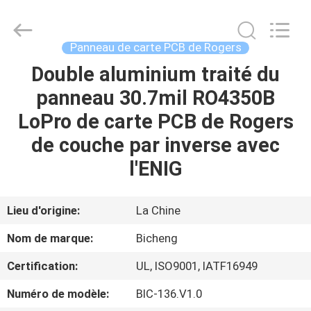
-
2026
Bicheng
Electronics
Technology
Panneau de carte PCB de Rogers
Co.,
Ltd.
All
Double aluminium traité du
À
Rights
Reserved.
panneau 30.7mil RO4350B
LA
LoPro de carte PCB de Rogers
MAISON
de couche par inverse avec
PRODUITS
l'ENIG
VIDÉOS
Lieu d'origine:
La Chine
Nom de marque:
Bicheng
À
Certification:
UL, ISO9001, IATF16949
PROPOS
Numéro de modèle:
BIC-136.V1.0
DE