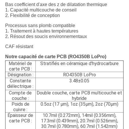
Bas coefficient d'axe des z de dilatation thermique
1. Capacité multicouche de conseil
2. Flexibilité de conception
Processus sans plomb compatible
1. Traitement à hautes températures
2. Résout des soucis environnementaux
CAF résistant
Notre capacité de carte PCB (RO4350B LoPro)
Matériel de
Stratifiés en céramique d'hydrocarbure
carte PCB :
Désignation :
RO4350B LoPro
Constante
3.48±0.05
diélectrique :
Compte de
Double couche, carte PCB multicouche et
couche :
hybride
Poids de
0.5oz (17 µm), 1oz (35µm), 2oz (70µm)
cuivre :
Épaisseur de
10.7mil (0.272mm), 14mil (0.356mm),
carte PCB :
17.3mil (0.439mm), 20.7mil (0.526mm),
30.7mil (0.780mm), 60.7mil (1.542mm)