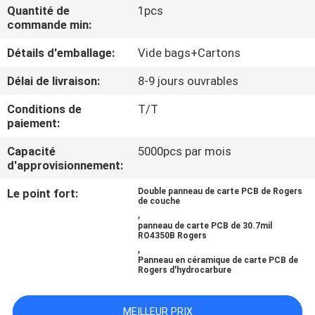
NOUS
Quantité de
1pcs
commande min:
Détails d'emballage:
Vide bags+Cartons
VISITE
DE
Délai de livraison:
8-9 jours ouvrables
L'USINE
Conditions de
T/T
paiement:
CONTRÔLE
Capacité
5000pcs par mois
d'approvisionnement:
DE
Le point fort:
Double panneau de carte PCB de Rogers
LA
de couche
,
QUALITÉ
panneau de carte PCB de 30.7mil
RO4350B Rogers
,
Panneau en céramique de carte PCB de
NOUS
Rogers d'hydrocarbure
CONTACTER
MEILLEUR PRIX