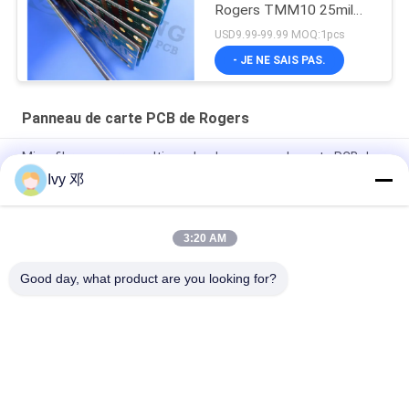
Rogers TMM10 25mil
0.635mm pour les
USD9.99-99.99 MOQ:1pcs
polariseurs diélectriques
- JE NE SAIS PAS.
Panneau de carte PCB de Rogers
Microfibre en verre multicouche de panneau de carte PCB de
Rogers UL Rogers de Rogers 5870 a renforcé PTFE
Ivy 邓
NT1duroïde 5880 PCB à haute fréquence à 2 couches
3:20 AM
RF PCB 2 couches 20mil RO4835 substrat noir sérigraphie or
par immersion
Good day, what product are you looking for?
Catégories populaires
Tous
Panneau De Carte 
Panneau De Carte 
PCB De Rf
PCB De Rogers