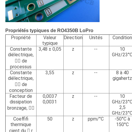
Propriétés typiques de RO4350B LoPro
Propriété
Valeur
Direction
Unités
Conditio
typique
Constante
3,48 ± 0,05
z
--
10
diélectrique,
GHz/23°

de
processus
Constante
3,55
z
--
8 à 40
diélectrique,
gigahert
 de
conception
Facteur de
0,0037
z
--
10
dissipation
0,0031
GHz/23°
2,5
bronzage,

GHz/23°
Coeffifi
50
z
ppm/°C
-50°C à
thermique
150°C
cient du

r