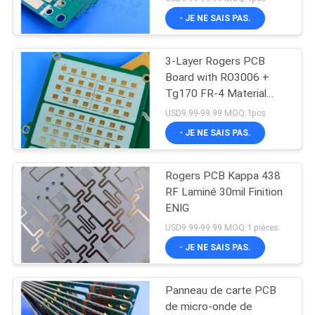
- JE NE SAIS PAS.
3-Layer Rogers PCB
Board with RO3006 +
Tg170 FR-4 Material
0.86mm Thickness and
USD9.99-99.99 MOQ:1pcs
98mm x 30mm Size
- JE NE SAIS PAS.
Rogers PCB Kappa 438
RF Laminé 30mil Finition
ENIG
USD9.99-99.99 MOQ:1 pièces
- JE NE SAIS PAS.
Panneau de carte PCB
de micro-onde de