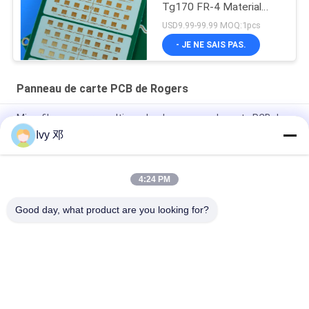
Tg170 FR-4 Material
0.86mm Thickness and
USD9.99-99.99 MOQ:1pcs
98mm x 30mm Size
- JE NE SAIS PAS.
Panneau de carte PCB de Rogers
Microfibre en verre multicouche de panneau de carte PCB de
Rogers UL Rogers de Rogers 5870 a renforcé PTFE
Ivy 邓
NT1duroïde 5880 PCB à haute fréquence à 2 couches
4:24 PM
RF PCB 2 couches 20mil RO4835 substrat noir sérigraphie or
par immersion
Good day, what product are you looking for?
Catégories populaires
Tous
Panneau De Carte 
Panneau De Carte 
PCB De Rf
PCB De Rogers