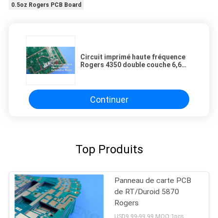
0.5oz Rogers PCB Board
Circuit imprimé haute fréquence
Rogers 4350 double couche 6,6
mil avec immersion dorée
Continuer
Top Produits
Panneau de carte PCB
de RT/Duroid 5870
Rogers
USD9.99-99.99 MOQ:1pcs