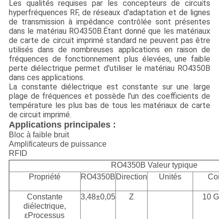
Les qualités requises par les concepteurs de circuits
hyperfréquences RF, de réseaux d'adaptation et de lignes
de transmission à impédance contrôlée sont présentes
dans le matériau RO4350B.Étant donné que les matériaux
de carte de circuit imprimé standard ne peuvent pas être
utilisés dans de nombreuses applications en raison de
fréquences de fonctionnement plus élevées, une faible
perte diélectrique permet d'utiliser le matériau RO4350B
dans ces applications.
La constante diélectrique est constante sur une large
plage de fréquences et possède l'un des coefficients de
température les plus bas de tous les matériaux de carte
de circuit imprimé.
Applications principales :
Bloc à faible bruit
Amplificateurs de puissance
RFID
RO4350B Valeur typique
Propriété
RO4350B
Direction
Unités
Co
Constante
3,48±0,05
Z
10 
diélectrique,
εProcessus