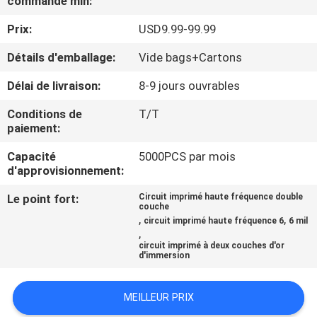
commande min:
NOUS
Prix:
USD9.99-99.99
VISITE
Détails d'emballage:
Vide bags+Cartons
DE
Délai de livraison:
8-9 jours ouvrables
L'USINE
Conditions de
T/T
paiement:
CONTRÔLE
Capacité
5000PCS par mois
d'approvisionnement:
DE
LA
Le point fort:
Circuit imprimé haute fréquence double
couche
,
,
QUALITÉ
circuit imprimé haute fréquence 6
6 mil
,
circuit imprimé à deux couches d'or
d'immersion
NOUS
CONTACTER
MEILLEUR PRIX