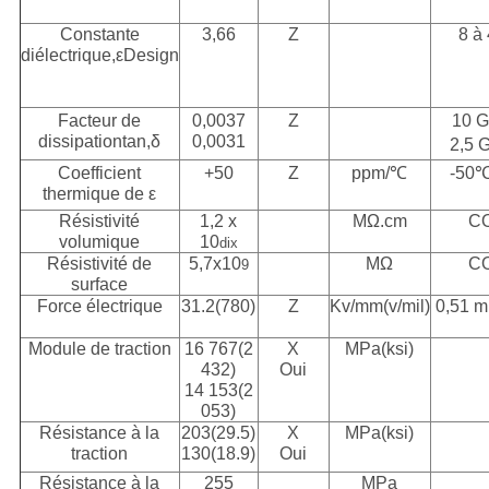
Constante
3,66
Z
8 à
diélectrique,εDesign
Facteur de
0,0037
Z
10 
dissipationtan,δ
0,0031
2,5 
Coefficient
+50
Z
ppm/℃
-50
thermique de ε
Résistivité
1,2 x
MΩ.cm
C
volumique
10
dix
Résistivité de
5,7x10
MΩ
C
9
surface
Force électrique
31.2(780)
Z
Kv/mm(v/mil)
0,51 m
Module de traction
16 767(2
X
MPa(ksi)
432)
Oui
14 153(2
053)
Résistance à la
203(29.5)
X
MPa(ksi)
traction
130(18.9)
Oui
Résistance à la
255
MPa