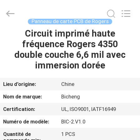
-
2026
Bicheng
Electronics
Technology
Panneau de carte PCB de Rogers
Co.,
Ltd.
All
Circuit imprimé haute
À
Rights
Reserved.
fréquence Rogers 4350
LA
double couche 6,6 mil avec
MAISON
immersion dorée
PRODUITS
Lieu d'origine:
Chine
VIDÉOS
Nom de marque:
Bicheng
Certification:
UL, ISO9001, IATF16949
À
Numéro de modèle:
BIC-2.V1.0
PROPOS
DE
Quantité de
1 PCS