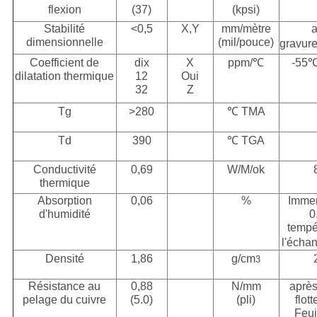
flexion
(37)
(kpsi)
Stabilité
<0,5
X,Y
mm/mètre
a
dimensionnelle
(mil/pouce)
gravur
Coefficient de
dix
X
ppm/℃
-55
dilatation thermique
12
Oui
32
Z
Tg
>280
℃ TMA
Td
390
℃ TGA
Conductivité
0,69
W/M/ok
thermique
Absorption
0,06
%
Immer
d'humidité
0
tempé
l'écha
Densité
1,86
g/cm
3
Résistance au
0,88
N/mm
aprè
pelage du cuivre
(5.0)
(pli)
flott
Feui