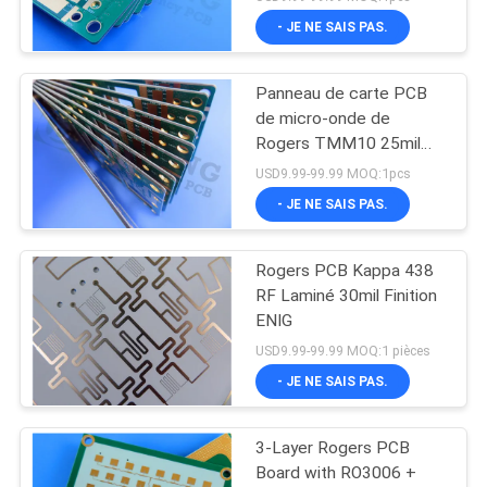
- JE NE SAIS PAS.
Panneau de carte PCB
de micro-onde de
Rogers TMM10 25mil
0.635mm pour les
USD9.99-99.99 MOQ:1pcs
polariseurs diélectriques
- JE NE SAIS PAS.
Rogers PCB Kappa 438
RF Laminé 30mil Finition
ENIG
USD9.99-99.99 MOQ:1 pièces
- JE NE SAIS PAS.
3-Layer Rogers PCB
Board with RO3006 +