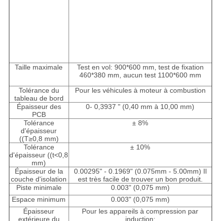
Taille maximale
Test en vol: 900*600 mm, test de fixation
460*380 mm, aucun test 1100*600 mm
Tolérance du
Pour les véhicules à moteur à combustion
tableau de bord
Épaisseur des
0- 0,3937 " (0,40 mm à 10,00 mm)
PCB
Tolérance
± 8%
d'épaisseur
((T≥0,8 mm)
Tolérance
± 10%
d'épaisseur ((t<0,8
mm)
Épaisseur de la
0.00295" - 0.1969" (0.075mm - 5.00mm) Il
couche d'isolation
est très facile de trouver un bon produit.
Piste minimale
0.003" (0,075 mm)
Espace minimum
0.003" (0,075 mm)
Épaisseur
Pour les appareils à compression par
extérieure du
induction: