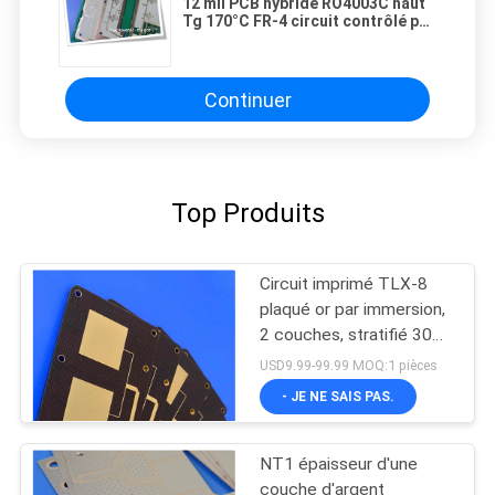
12 mil PCB hybride RO4003C haut
Tg 170°C FR-4 circuit contrôlé par
impédance
Continuer
Top Produits
Circuit imprimé TLX-8
plaqué or par immersion,
2 couches, stratifié 30mil
pour circuits RF
USD9.99-99.99 MOQ:1 pièces
- JE NE SAIS PAS.
NT1 épaisseur d'une
couche d'argent