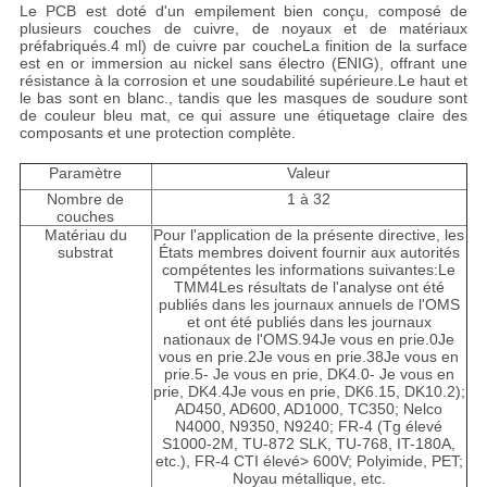
Le PCB est doté d'un empilement bien conçu, composé de
NOUVELLES
plusieurs couches de cuivre, de noyaux et de matériaux
préfabriqués.4 ml) de cuivre par coucheLa finition de la surface
est en or immersion au nickel sans électro (ENIG), offrant une
résistance à la corrosion et une soudabilité supérieure.Le haut et
CAS
le bas sont en blanc., tandis que les masques de soudure sont
de couleur bleu mat, ce qui assure une étiquetage claire des
composants et une protection complète.
PLAN
Paramètre
Valeur
Nombre de
1 à 32
DU
couches
Matériau du
Pour l'application de la présente directive, les
SITE
substrat
États membres doivent fournir aux autorités
compétentes les informations suivantes:Le
TMM4Les résultats de l'analyse ont été
publiés dans les journaux annuels de l'OMS
POLITIQUE
et ont été publiés dans les journaux
nationaux de l'OMS.94Je vous en prie.0Je
DE
vous en prie.2Je vous en prie.38Je vous en
prie.5- Je vous en prie, DK4.0- Je vous en
CONFIDENTIALITÉ
prie, DK4.4Je vous en prie, DK6.15, DK10.2);
AD450, AD600, AD1000, TC350; Nelco
N4000, N9350, N9240; FR-4 (Tg élevé
S1000-2M, TU-872 SLK, TU-768, IT-180A,
etc.), FR-4 CTI élevé> 600V; Polyimide, PET;
Noyau métallique, etc.