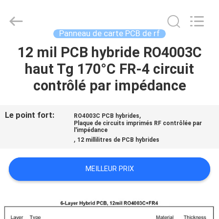
-
2026
Bicheng
Electronics
Technology
Panneau de carte PCB de rf
Co.,
Ltd.
All
12 mil PCB hybride RO4003C
À
Rights
Reserved.
haut Tg 170°C FR-4 circuit
LA
contrôlé par impédance
MAISON
PRODUITS
Le point fort:
,
RO4003C PCB hybrides
Plaque de circuits imprimés RF contrôlée par
l'impédance
,
12 millilitres de PCB hybrides
VIDÉOS
MEILLEUR PRIX
À
PROPOS
DE