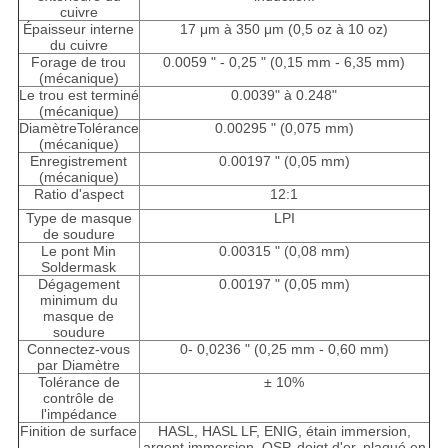
cuivre
Épaisseur interne
17 μm à 350 μm (0,5 oz à 10 oz)
du cuivre
Forage de trou
0.0059 " - 0,25 " (0,15 mm - 6,35 mm)
(mécanique)
Le trou est terminé
0.0039" à 0.248"
(mécanique)
DiamètreTolérance
0.00295 " (0,075 mm)
(mécanique)
Enregistrement
0.00197 " (0,05 mm)
(mécanique)
Ratio d'aspect
12:1
Type de masque
LPI
de soudure
Le pont Min
0.00315 " (0,08 mm)
Soldermask
Dégagement
0.00197 " (0,05 mm)
minimum du
masque de
soudure
Connectez-vous
0- 0,0236 " (0,25 mm - 0,60 mm)
par Diamètre
Tolérance de
± 10%
contrôle de
l'impédance
Finition de surface
HASL, HASL LF, ENIG, étain immersion,
argent immersion, OSP, doigt d'or, plaqué en