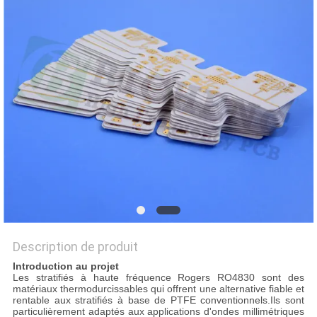
NOUVELLES
CAS
PLAN
DU
SITE
POLITIQUE
DE
Description de produit
CONFIDENTIALITÉ
Introduction au projet
Les stratifiés à haute fréquence Rogers RO4830 sont des
matériaux thermodurcissables qui offrent une alternative fiable et
rentable aux stratifiés à base de PTFE conventionnels.Ils sont
particulièrement adaptés aux applications d'ondes millimétriques