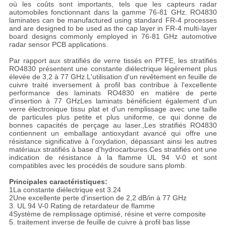
où les coûts sont importants, tels que les capteurs radar
automobiles fonctionnant dans la gamme 76-81 GHz. RO4830
laminates can be manufactured using standard FR-4 processes
and are designed to be used as the cap layer in FR-4 multi-layer
board designs commonly employed in 76-81 GHz automotive
radar sensor PCB applications.
Par rapport aux stratifiés de verre tissés en PTFE, les stratifiés
RO4830 présentent une constante diélectrique légèrement plus
élevée de 3,2 à 77 GHz.L'utilisation d'un revêtement en feuille de
cuivre traité inversement à profil bas contribue à l'excellente
performance des laminats RO4830 en matière de perte
d'insertion à 77 GHzLes laminats bénéficient également d'un
verre électronique tissu plat et d'un remplissage avec une taille
de particules plus petite et plus uniforme, ce qui donne de
bonnes capacités de perçage au laser.,Les stratifiés RO4830
contiennent un emballage antioxydant avancé qui offre une
résistance significative à l'oxydation, dépassant ainsi les autres
matériaux stratifiés à base d'hydrocarbures.Ces stratifiés ont une
indication de résistance à la flamme UL 94 V-0 et sont
compatibles avec les procédés de soudure sans plomb.
Principales caractéristiques:
1La constante diélectrique est 3.24
2Une excellente perte d'insertion de 2,2 dB/in à 77 GHz
3. UL 94 V-0 Rating de retardateur de flamme
4Système de remplissage optimisé, résine et verre composite
5. traitement inverse de feuille de cuivre à profil bas lisse