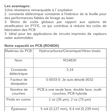
Les avantages:
1Une résistance remarquable à l' oxydation
2. constante diélectrique constante à l'intérieur de la feuille pour
des performances fiables de forage au laser
3. Moins de coûts globaux par rapport aux options de
stratification en PTFE, ce qui contribue à réduire les coûts de
fabrication des PCB
3. Idéal pour les applications de circuits imprimés de capteurs
radar automobiles
Notre capacité en PCB (RO4830)
Matériau du PCB:
Hydrocarbures/Céramique/Vitres tissés
Nom:
RO4830
Constante
3.24
diélectrique:
Facteur de
0.0033-0. Je suis désolé.0032
dissipation
Nombre de
PCB à une seule face, double face, multi-
couches:
couches, PCB hybride
Poids en cuivre:
1 oz (35 μm), 2 oz (70 μm)
Épaisseur
5 mil (0,127 mm), 9,4 mil (0,239 mm)