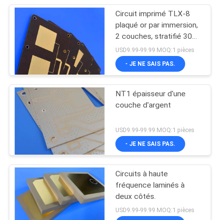
Circuit imprimé TLX-8
plaqué or par immersion,
2 couches, stratifié 30mil
pour circuits RF
USD9.99-99.99 MOQ:1 pièces
- JE NE SAIS PAS.
NT1 épaisseur d'une
couche d'argent
USD9.99-99.99 MOQ:1 pièces
- JE NE SAIS PAS.
Circuits à haute
fréquence laminés à
deux côtés.
USD9.99-99.99 MOQ:1 pièces