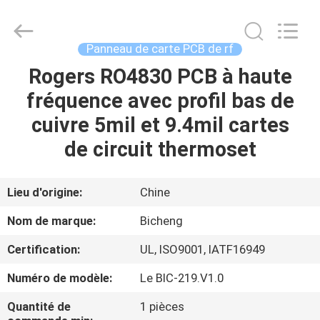
-
2026
Bicheng
Electronics
Technology
Panneau de carte PCB de rf
Co.,
Ltd.
All
Rogers RO4830 PCB à haute
À
Rights
Reserved.
fréquence avec profil bas de
LA
cuivre 5mil et 9.4mil cartes
MAISON
de circuit thermoset
PRODUITS
Lieu d'origine:
Chine
VIDÉOS
Nom de marque:
Bicheng
Certification:
UL, ISO9001, IATF16949
À
Numéro de modèle:
Le BIC-219.V1.0
PROPOS
DE
Quantité de
1 pièces