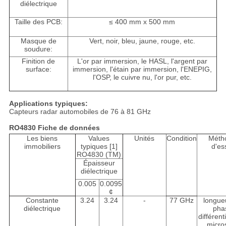
diélectrique
Taille des PCB:
≤ 400 mm x 500 mm
Masque de
Vert, noir, bleu, jaune, rouge, etc.
soudure:
Finition de
L'or par immersion, le HASL, l'argent par
surface:
immersion, l'étain par immersion, l'ENEPIG,
l'OSP, le cuivre nu, l'or pur, etc.
Applications typiques:
Capteurs radar automobiles de 76 à 81 GHz
RO4830 Fiche de données
Les biens
Values
Unités
Condition
Méth
immobiliers
typiques [1]
d'es
RO4830 (TM)
Épaisseur
diélectrique
0.005
0.0095
¢
Constante
3.24
3.24
-
77 GHz
longue
diélectrique
pha
différent
micros