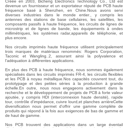
Créée en 2003, Bicheng Electronics Technology Co., Ltd est
devenue un fournisseur et un exportateur réputé de PCB haute
fréquence basé à Shenzhen, en Chine.Nous avons servi
diverses industries dans le monde entier., y compris les
antennes des stations de base cellulaires, les satellites, les
composants passifs à haute fréquence, les circuits de lignes de
microstrip et de lignes de bande, les équipements à ondes
millimétriques, les systèmes radar,appareils de téléphonie, et
plus encore.
Nos circuits imprimés haute fréquence utilisent principalement
trois marques de matériaux renommés: Rogers Corporation,
Taconic et Wangling..2, assurant ainsi la polyvalence et
l'adéquation à différentes applications.
En plus des PCB à haute fréquence, nous sommes également
spécialisés dans les circuits imprimés FR-4, les circuits flexibles
et les PCB à noyau métallique.Nos capacités couvrent tout, du
prototypage et des petites séries à la production à grande
échelle.En outre, nous nous engageons activement dans la
recherche et le développement de projets de PCB à forte valeur
ajoutée, y compris HDI (interconnexion haute densité), rapide
tour, contrôle d'impédance, cuivre lourd,et planches arrièreCette
diversification nous permet d'offrir une gamme complète de
produits qui répond à la fois aux exigences de bas de gamme et
de haut de gamme.
Nos PCB trouvent des applications dans un large éventail