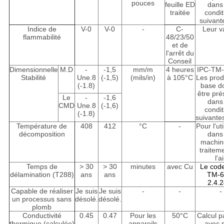
pouces
feuille ED
dans
traitée
condit
suivant
Indice de
V-0
V-0
-
C-
Leur v
flammabilité
48/23/50
et de
l'arrêt du
Conseil
Dimensionnelle
M.D
-
-1,5
mm/m
4 heures
IPC-TM-
Stabilité
Une.8
(-1,5)
(mils/in)
à 105°C
Les prod
(-1.8)
base d
être pré
Le
-
-1,6
dans
CMD
Une.8
(-1,6)
condit
(-1.8)
suivante
Température de
408
412
°C
-
Pour l'uti
décomposition
dans
machin
traitem
l'a
Temps de
> 30
> 30
minutes
avec Cu
Le cod
délamination (T288)
ans
ans
TM-6
2.4.2
Capable de réaliser
Je suis
Je suis
-
-
-
un processus sans
désolé.
désolé.
plomb
Conductivité
0.45
0.47
Pour les
50°C
Calcul p
thermique (calculée)
appareils
avec s