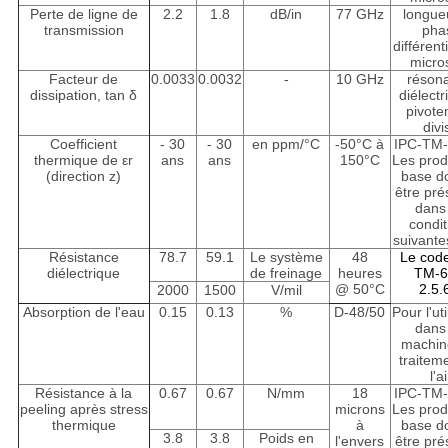
Perte de ligne de
2.2
1.8
dB/in
77 GHz
longue
transmission
pha
différent
micros
Facteur de
0.0033
0.0032
-
10 GHz
réson
dissipation, tan δ
diélectr
pivot
divi
Coefficient
- 30
- 30
en ppm/°C
-50°C à
IPC-TM-
thermique de εr
ans
ans
150°C
Les prod
(direction z)
base d
être pré
dans
condit
suivante
Résistance
78.7
59.1
Le système
48
Le cod
diélectrique
de freinage
heures
TM-6
@ 50°C
2.5.
2000
1500
V/mil
Absorption de l'eau
0.15
0.13
%
D-48/50
Pour l'uti
dans
machin
traitem
l'a
Résistance à la
0.67
0.67
N/mm
18
IPC-TM-
peeling après stress
microns
Les prod
thermique
à
base d
3.8
3.8
Poids en
l'envers
être pré