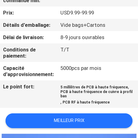
commande min:
NOUS
Prix:
USD9.99-99.99
VISITE
Détails d'emballage:
Vide bags+Cartons
DE
Délai de livraison:
8-9 jours ouvrables
L'USINE
Conditions de
T/T
paiement:
CONTRÔLE
Capacité
5000pcs par mois
d'approvisionnement:
DE
LA
Le point fort:
,
5 millilitres de PCB à haute fréquence
PCB à haute fréquence de cuivre à profil
QUALITÉ
bas
,
PCB RF à haute fréquence
NOUS
MEILLEUR PRIX
CONTACTER