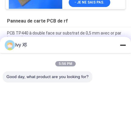
- JE NE SAIS PAS.
Panneau de carte PCB de rf
PCB TP440 à double face sur substrat de 0,5 mm avec or par
immersion
Ivy 邓
PCB à haute fréquence à double face CER-10 30 millimètres
d'argent lamellé à immersion
5:56 PM
PCB WL-CT300 de 5 mil d'épaisseur, sérigraphie noire à 2
couches, placage en or pur
Good day, what product are you looking for?
Catégories populaires
Tous
Panneau De Carte 
Panneau De Carte 
PCB De Rf
PCB De Rogers
Carte PCB 
Panneau De Carte 
Taconique
PCB De PTFE