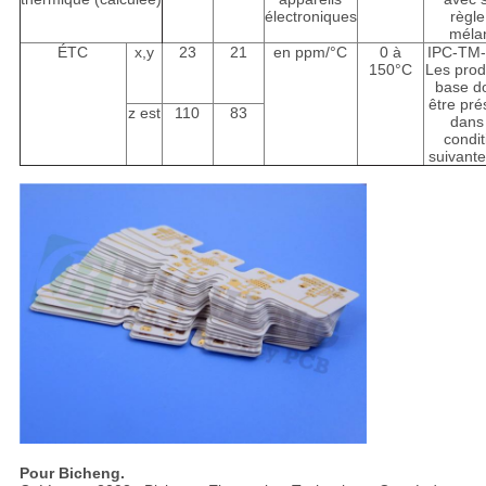
électroniques
règle
méla
ÉTC
x,y
23
21
en ppm/°C
0 à
IPC-TM-
150°C
Les prod
base d
être pré
z est
110
83
dans
condit
suivante
Pour Bicheng.