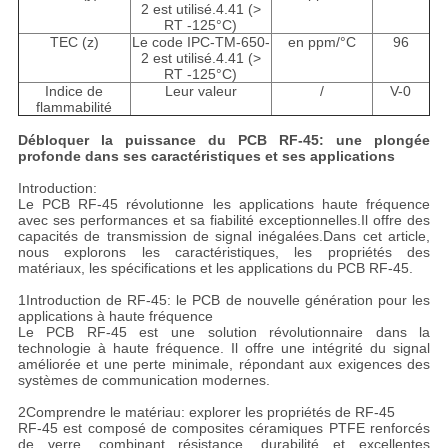
2 est utilisé.4.41 (>
RT -125
°C
)
TEC (z)
Le code IPC-TM-650-
en ppm/
°C
96
2 est utilisé.4.41 (>
RT -125
°C
)
Indice de
Leur valeur
/
V-0
flammabilité
Débloquer la puissance du PCB RF-45: une plongée
profonde dans ses caractéristiques et ses applications
Introduction:
Le PCB RF-45 révolutionne les applications haute fréquence
avec ses performances et sa fiabilité exceptionnelles.Il offre des
capacités de transmission de signal inégalées.Dans cet article,
nous explorons les caractéristiques, les propriétés des
matériaux, les spécifications et les applications du PCB RF-45.
1Introduction de RF-45: le PCB de nouvelle génération pour les
applications à haute fréquence
Le PCB RF-45 est une solution révolutionnaire dans la
technologie à haute fréquence. Il offre une intégrité du signal
améliorée et une perte minimale, répondant aux exigences des
systèmes de communication modernes.
2Comprendre le matériau: explorer les propriétés de RF-45
RF-45 est composé de composites céramiques PTFE renforcés
de verre, combinant résistance, durabilité et excellentes