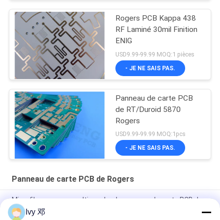
Rogers PCB Kappa 438
RF Laminé 30mil Finition
ENIG
USD9.99-99.99 MOQ:1 pièces
- JE NE SAIS PAS.
Panneau de carte PCB
de RT/Duroid 5870
Rogers
USD9.99-99.99 MOQ:1pcs
- JE NE SAIS PAS.
Panneau de carte PCB de Rogers
Microfibre en verre multicouche de panneau de carte PCB de
Rogers UL Rogers de Rogers 5870 a renforcé PTFE
Ivy 邓