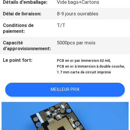
Détails d'emballage:
Vide bags+Cartons
NOUS
Délai de livraison:
8-9 jours ouvrables
VISITE
Conditions de
T/T
paiement:
DE
L'USINE
Capacité
5000pcs par mois
d'approvisionnement:
Le point fort:
,
CONTRÔLE
PCB en or par immersion 62 mil
,
PCB en or à immersion à double couche
DE
1.7 mm carte de circuit imprimé
LA
MEILLEUR PRIX
QUALITÉ
NOUS
CONTACTER