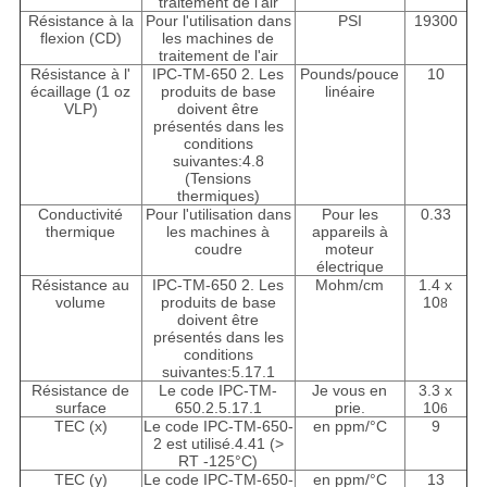
traitement de l'air
Résistance à la
Pour l'utilisation dans
PSI
19300
flexion (CD)
les machines de
traitement de l'air
Résistance à l'
IPC-TM-650 2. Les
Pounds/pouce
10
écaillage (1 oz
produits de base
linéaire
VLP)
doivent être
présentés dans les
conditions
suivantes:4.8
(Tensions
thermiques)
Conductivité
Pour l'utilisation dans
Pour les
0.33
thermique
les machines à
appareils à
coudre
moteur
électrique
Résistance au
IPC-TM-650 2. Les
Mohm/cm
1.4 x
volume
produits de base
10
8
doivent être
présentés dans les
conditions
suivantes:5.17.1
Résistance de
Le code IPC-TM-
Je vous en
3.3 x
surface
650.2.5.17.1
prie.
10
6
TEC (x)
Le code IPC-TM-650-
en ppm/
°C
9
2 est utilisé.4.41 (>
RT -125
°C
)
TEC (y)
Le code IPC-TM-650-
en ppm/
°C
13