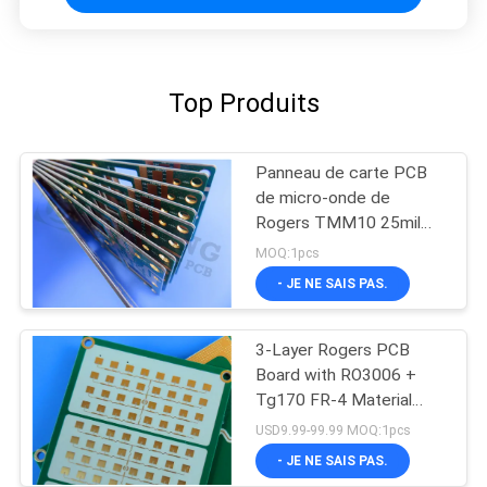
Top Produits
Panneau de carte PCB
de micro-onde de
Rogers TMM10 25mil
0.635mm pour les
MOQ:1pcs
polariseurs diélectriques
- JE NE SAIS PAS.
3-Layer Rogers PCB
Board with RO3006 +
Tg170 FR-4 Material
0.86mm Thickness and
USD9.99-99.99 MOQ:1pcs
98mm x 30mm Size
- JE NE SAIS PAS.