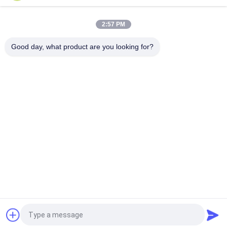
NT1duroïde 5880 PCB à haute fréquence à 2 couches
2:57 PM
RF PCB 2 couches 20mil RO4835 substrat noir sérigraphie or
par immersion
Good day, what product are you looking for?
Catégories populaires
Tous
Panneau De Carte 
Panneau De Carte 
PCB De Rf
PCB De Rogers
Carte PCB 
Panneau De Carte 
Taconique
PCB De PTFE
PCB F4B
PCB Multicouche
Panneau De Carte 
PCB Hybrides
PCB De HDI
Demandez un devis