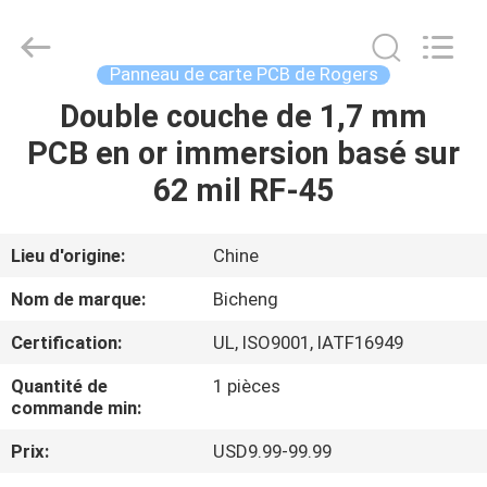
-
2026
Bicheng
Electronics
Technology
Panneau de carte PCB de Rogers
Co.,
Ltd.
All
Double couche de 1,7 mm
À
Rights
Reserved.
PCB en or immersion basé sur
LA
62 mil RF-45
MAISON
PRODUITS
Lieu d'origine:
Chine
Nom de marque:
Bicheng
VIDÉOS
Certification:
UL, ISO9001, IATF16949
Quantité de
1 pièces
À
commande min:
PROPOS
Prix:
USD9.99-99.99
DE