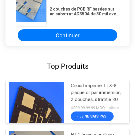
2 couches de PCB RF basées sur
un substrat AD350A de 30 mil avec
argent par immersion
Continuer
Top Produits
Circuit imprimé TLX-8
plaqué or par immersion,
2 couches, stratifié 30mil
pour circuits RF
USD9.99-99.99 MOQ:1 pièces
- JE NE SAIS PAS.
NT1 épaisseur d'une