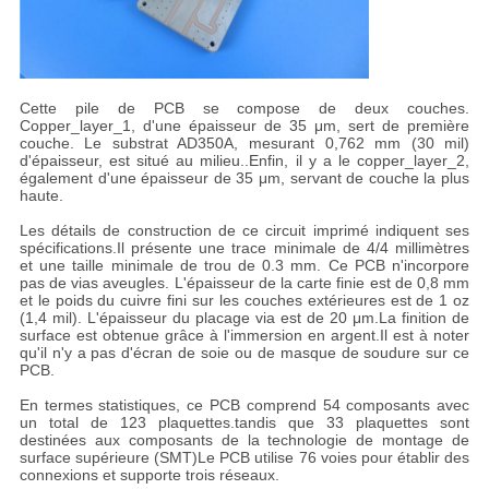
Cette pile de PCB se compose de deux couches.
Copper_layer_1, d'une épaisseur de 35 μm, sert de première
couche. Le substrat AD350A, mesurant 0,762 mm (30 mil)
d'épaisseur, est situé au milieu..Enfin, il y a le copper_layer_2,
également d'une épaisseur de 35 μm, servant de couche la plus
haute.
Les détails de construction de ce circuit imprimé indiquent ses
spécifications.Il présente une trace minimale de 4/4 millimètres
et une taille minimale de trou de 0.3 mm. Ce PCB n'incorpore
pas de vias aveugles. L'épaisseur de la carte finie est de 0,8 mm
et le poids du cuivre fini sur les couches extérieures est de 1 oz
(1,4 mil). L'épaisseur du placage via est de 20 μm.La finition de
surface est obtenue grâce à l'immersion en argent.Il est à noter
qu'il n'y a pas d'écran de soie ou de masque de soudure sur ce
PCB.
En termes statistiques, ce PCB comprend 54 composants avec
un total de 123 plaquettes.tandis que 33 plaquettes sont
destinées aux composants de la technologie de montage de
surface supérieure (SMT)Le PCB utilise 76 voies pour établir des
connexions et supporte trois réseaux.