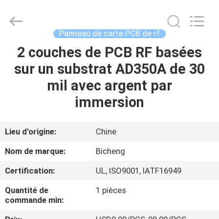
-
2026
Bicheng
Electronics
Technology
Panneau de carte PCB de rf
Co.,
Ltd.
All
2 couches de PCB RF basées
À
Rights
Reserved.
sur un substrat AD350A de 30
LA
mil avec argent par
MAISON
immersion
PRODUITS
Lieu d'origine:
Chine
VIDÉOS
Nom de marque:
Bicheng
Certification:
UL, ISO9001, IATF16949
À
Quantité de
1 pièces
PROPOS
commande min:
DE