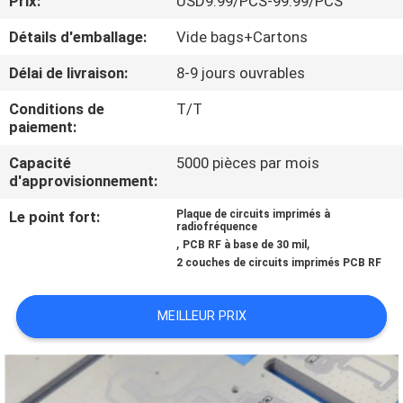
Prix:
USD9.99/PCS-99.99/PCS
NOUS
Détails d'emballage:
Vide bags+Cartons
VISITE
Délai de livraison:
8-9 jours ouvrables
DE
Conditions de
T/T
paiement:
L'USINE
Capacité
5000 pièces par mois
d'approvisionnement:
CONTRÔLE
Le point fort:
Plaque de circuits imprimés à
DE
radiofréquence
,
,
PCB RF à base de 30 mil
LA
2 couches de circuits imprimés PCB RF
QUALITÉ
MEILLEUR PRIX
NOUS
CONTACTER