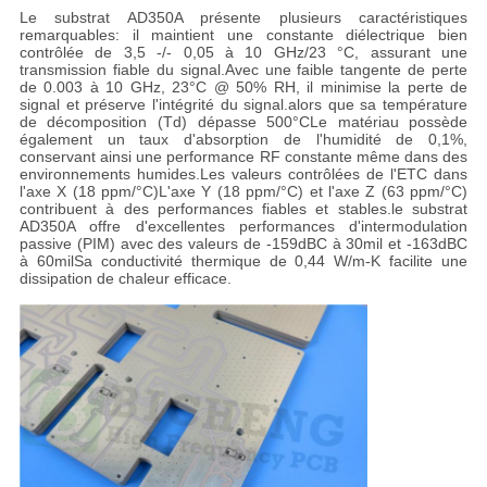
Le substrat AD350A présente plusieurs caractéristiques
remarquables: il maintient une constante diélectrique bien
contrôlée de 3,5 -/- 0,05 à 10 GHz/23 °C, assurant une
transmission fiable du signal.Avec une faible tangente de perte
de 0.003 à 10 GHz, 23°C @ 50% RH, il minimise la perte de
signal et préserve l'intégrité du signal.alors que sa température
de décomposition (Td) dépasse 500°CLe matériau possède
également un taux d'absorption de l'humidité de 0,1%,
conservant ainsi une performance RF constante même dans des
environnements humides.Les valeurs contrôlées de l'ETC dans
l'axe X (18 ppm/°C)L'axe Y (18 ppm/°C) et l'axe Z (63 ppm/°C)
contribuent à des performances fiables et stables.le substrat
AD350A offre d'excellentes performances d'intermodulation
passive (PIM) avec des valeurs de -159dBC à 30mil et -163dBC
à 60milSa conductivité thermique de 0,44 W/m-K facilite une
dissipation de chaleur efficace.