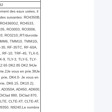
32
tement des eaux usées, il
hodes suivantes: RO4350B,
 RO4360G2, RO4533,
35, RO3003, RO3006,
3, RO3210;;RT/duroïde
TMM6, TMM10, TMM10i,
-35; RF-35TC, RF-60A,
, RF-10, TRF-45; TLX-0,
-9, TLY-3, TLY-5, TLY-
K2.65 DK2.85 DK2.94Je
rie.2Je vous en prie.38Je
 prie, DK4.0- Je vous en
rie, DK6.15, DK10.2);
 AD350A, AD450, AD600,
iClad 880, DiClad 870,
CLTE, CLTE-XT, CLTE-AT,
N9350, N9240;Le nombre