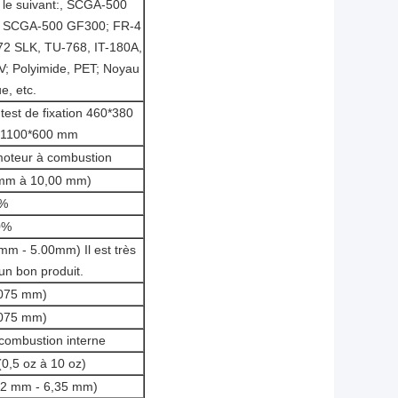
t le suivant:, SCGA-500
 SCGA-500 GF300; FR-4
2 SLK, TU-768, IT-180A,
V; Polyimide, PET; Noyau
e, etc.
test de fixation 460*380
t 1100*600 mm
moteur à combustion
 mm à 10,00 mm)
8%
0%
mm - 5.00mm) Il est très
 un bon produit.
,075 mm)
,075 mm)
 combustion interne
0,5 oz à 10 oz)
0,2 mm - 6,35 mm)