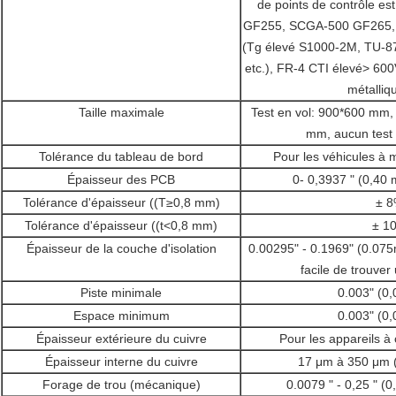
de points de contrôle es
GF255, SCGA-500 GF265,
(Tg élevé S1000-2M, TU-87
etc.), FR-4 CTI élevé> 600
métalliqu
Taille maximale
Test en vol: 900*600 mm, 
mm, aucun tes
Tolérance du tableau de bord
Pour les véhicules à 
Épaisseur des PCB
0- 0,3937 " (0,40
Tolérance d'épaisseur ((T≥0,8 mm)
± 
Tolérance d'épaisseur ((t<0,8 mm)
± 1
Épaisseur de la couche d'isolation
0.00295" - 0.1969" (0.075
facile de trouver
Piste minimale
0.003" (0
Espace minimum
0.003" (0
Épaisseur extérieure du cuivre
Pour les appareils à
Épaisseur interne du cuivre
17 μm à 350 μm (
Forage de trou (mécanique)
0.0079 " - 0,25 " (