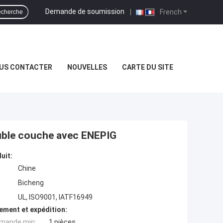
Demande de soumission
|
French
cherche
US CONTACTER
NOUVELLES
CARTE DU SITE
ouble couche avec ENEPIG
uit:
Chine
Bicheng
UL, ISO9001, IATF16949
ement et expédition:
mande min:
1 pièces