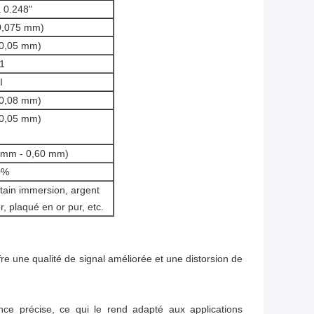
 0.248"
0,075 mm)
(0,05 mm)
1
I
(0,08 mm)
(0,05 mm)
5 mm - 0,60 mm)
0%
ain immersion, argent
, plaqué en or pur, etc.
e une qualité de signal améliorée et une distorsion de
ance précise, ce qui le rend adapté aux applications