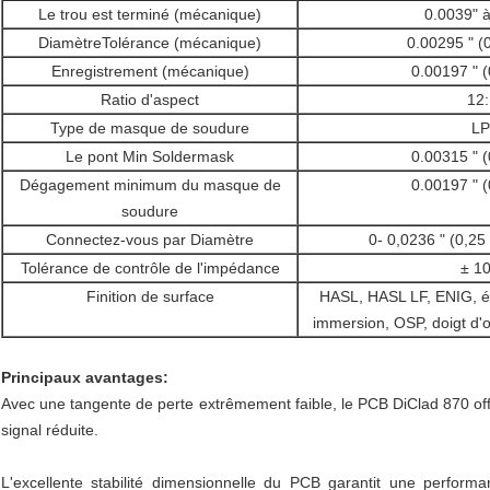
Le trou est terminé (mécanique)
0.0039" à
DiamètreTolérance (mécanique)
0.00295 " (
Enregistrement (mécanique)
0.00197 " 
Ratio d'aspect
12:
Type de masque de soudure
LP
Le pont Min Soldermask
0.00315 " 
Dégagement minimum du masque de
0.00197 " 
soudure
Connectez-vous par Diamètre
0- 0,0236 " (0,2
Tolérance de contrôle de l'impédance
± 1
Finition de surface
HASL, HASL LF, ENIG, ét
immersion, OSP, doigt d'or
Principaux avantages:
Avec une tangente de perte extrêmement faible, le PCB DiClad 870 offr
signal réduite.
L'excellente stabilité dimensionnelle du PCB garantit une perform