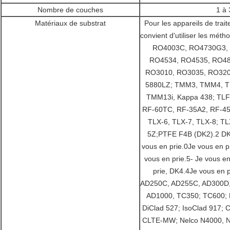
Nombre de couches
1 à 
Matériaux de substrat
Pour les appareils de trai
convient d'utiliser les mét
RO4003C, RO4730G3,
RO4534, RO4535, RO48
RO3010, RO3035, RO320
5880LZ; TMM3, TMM4, 
TMM13i, Kappa 438; TLF
RF-60TC, RF-35A2, RF-45
TLX-6, TLX-7, TLX-8; TLX
5Z;PTFE F4B (DK2).2 D
vous en prie.0Je vous en p
vous en prie.5- Je vous en
prie, DK4.4Je vous en p
AD250C, AD255C, AD300D,
AD1000, TC350; TC600; D
DiClad 527; IsoClad 917; 
CLTE-MW; Nelco N4000, 