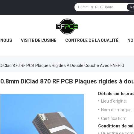
Re
 NOUS
VISITE DE L'USINE
CONTRÔLE DE LA QUALITÉ
NO
iClad 870 RF PCB Plaques Rigides À Double Couche Avec ENEPIG
0.8mm DiClad 870 RF PCB Plaques rigides à d
Détails sur le prod
Lieu d'origine:
Nom de marque:
Certification:
Conditions de pai
Quantité de com