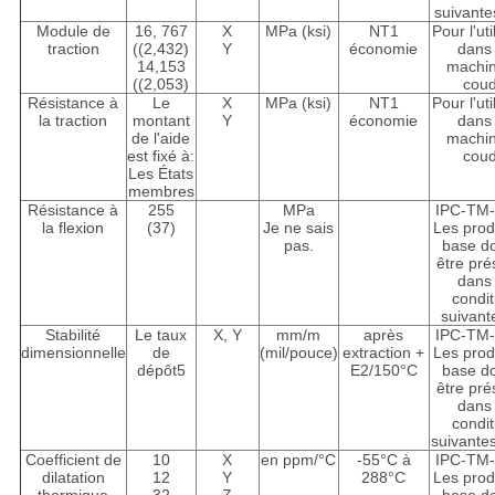
suivante
Module de
16, 767
X
MPa (ksi)
NT1
Pour l'uti
traction
((2,432)
Y
économie
dans 
14,153
machi
((2,053)
cou
Résistance à
Le
X
MPa (ksi)
NT1
Pour l'uti
la traction
montant
Y
économie
dans 
de l'aide
machi
est fixé à:
cou
Les États
membres
Résistance à
255
MPa
IPC-TM-
la flexion
(37)
Je ne sais
Les prod
pas.
base do
être pré
dans 
condit
suivant
Stabilité
Le taux
X, Y
mm/m
après
IPC-TM-
dimensionnelle
de
(mil/pouce)
extraction +
Les prod
dépôt5
E2/150°C
base do
être pré
dans 
condit
suivante
Coefficient de
10
X
en ppm/°C
-55°C à
IPC-TM-
dilatation
12
Y
288°C
Les prod