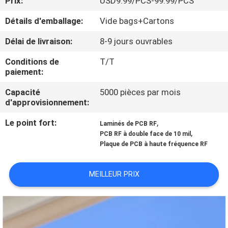
Prix:
USD9.99/PCS-99.99/PCS
NOUS
Détails d'emballage:
Vide bags+Cartons
VISITE
Délai de livraison:
8-9 jours ouvrables
DE
Conditions de
T/T
paiement:
L'USINE
Capacité
5000 pièces par mois
d'approvisionnement:
CONTRÔLE
Le point fort:
,
DE
Laminés de PCB RF
,
PCB RF à double face de 10 mil
LA
Plaque de PCB à haute fréquence RF
QUALITÉ
MEILLEUR PRIX
NOUS
CONTACTER