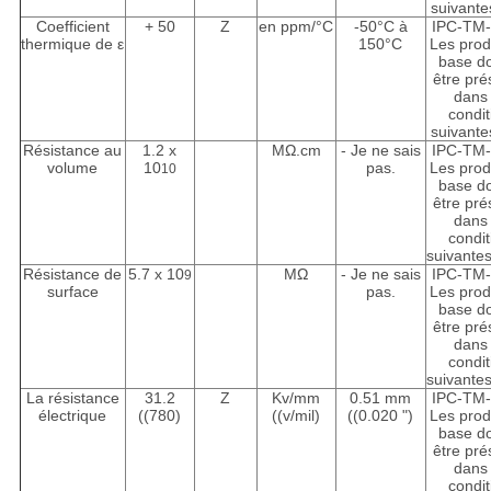
suivante
Coefficient
+ 50
Z
en ppm/°C
-50°C à
IPC-TM-
thermique de ε
150°C
Les prod
base do
être pré
dans 
condit
suivante
Résistance au
1.2 x
MΩ.cm
- Je ne sais
IPC-TM-
volume
10
pas.
Les prod
10
base do
être pré
dans 
condit
suivantes
Résistance de
5.7 x 10
MΩ
- Je ne sais
IPC-TM-
9
surface
pas.
Les prod
base do
être pré
dans 
condit
suivantes
La résistance
31.2
Z
Kv/mm
0.51 mm
IPC-TM-
électrique
((780)
((v/mil)
((0.020 ")
Les prod
base do
être pré
dans 
condit