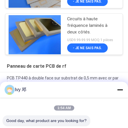
- JE NE SAIS PAS.
Circuits à haute
fréquence laminés à
deux côtés.
USD9.99-99.99 MOQ:1 pièces
- JE NE SAIS PAS.
Panneau de carte PCB de rf
PCB TP440 à double face sur substrat de 0,5 mm avec or par
immersion
Ivy 邓
PCB à haute fréquence à double face CER-10 30 millimètres
d'argent lamellé à immersion
1:54 AM
PCB WL-CT300 de 5 mil d'épaisseur, sérigraphie noire à 2
couches, placage en or pur
Good day, what product are you looking for?