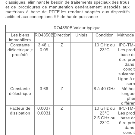
classiques, éliminant le besoin de traitements spéciaux des trous
et de procédures de manutention généralement associés aux
matériaux à base de PTFE.les rendant adaptés aux dispositifs
actifs et aux conceptions RF de haute puissance.
RO4350B Valeur typique
Les biens
RO4350B
Direction
Unités
Condition
Méthode 
immobiliers
Constante
3.48 ±
Z
10 GHz ou
IPC-TM-
diélectrique,ε
0.05
23°C
Les prod
procédé
base do
être pré
dans 
condit
suivante
Ligne à 
serr
Constante
3.66
Z
8 à 40 GHz
Métho
diélectrique
longue
pha
différen
Facteur de
0.0037
Z
10 GHz ou
IPC-TM-
dissipation
0.0031
23°C
Les prod
2.5 GHz ou
base do
23°C
être pré
dans 
condit