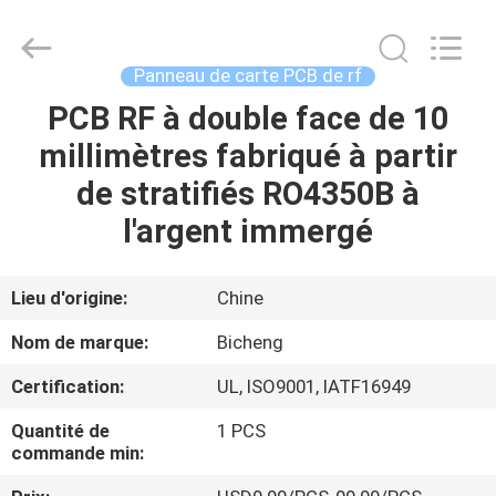
-
2026
Bicheng
Electronics
Technology
Panneau de carte PCB de rf
Co.,
Ltd.
All
PCB RF à double face de 10
À
Rights
Reserved.
millimètres fabriqué à partir
LA
de stratifiés RO4350B à
MAISON
l'argent immergé
PRODUITS
Lieu d'origine:
Chine
VIDÉOS
Nom de marque:
Bicheng
Certification:
UL, ISO9001, IATF16949
À
Quantité de
1 PCS
PROPOS
commande min:
DE