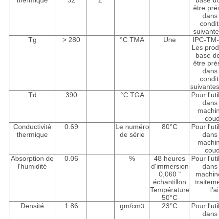
thermique
32
Z
base do
être pré
dans 
condit
suivante
Tg
> 280
°C TMA
Une
IPC-TM-
Les prod
base do
être pré
dans 
condit
suivantes
Td
390
°C TGA
Pour l'uti
dans 
machi
cou
Conductivité
0.69
Le numéro
80°C
Pour l'uti
thermique
de série
dans 
machi
cou
Absorption de
0.06
%
48 heures
Pour l'uti
l'humidité
d'immersion
dans 
0,060 "
machin
échantillon
traitem
Température
l'ai
50°C
Densité
1.86
gm/cm
23°C
Pour l'uti
3
dans 