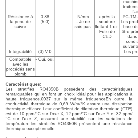
machin
traitem
l'ai
Résistance à
0.88
N/mm
après la
IPC-TM-
la peau de
(5.0)
- Je ne
soudure
Les prod
cuivre
sais pas.
flottant 1 oz.
base do
Folie de
être pré
CED
dans 
condit
suivant
Intégrabilité
(3) V-0
Les pro
Compatible
- Oui, oui.
avec les
procédés sans
plomb
Caractéristiques:
Les stratifiés RO4350B possèdent des caractéristiques
remarquables qui en font un choix idéal pour les applications à
haute fréquence.0037 sur la même fréquenceEn outre, la
conductivité thermique de 0,69 W/m/°K assure une dissipation
thermique efficace.Leur coefficient de dilatation thermique (CTE)
est de 10 ppm/°C sur l'axe X, 12 ppm/°C sur l'axe Y et 32 ppm/
°C sur l'axe Z, assurant une stabilité sur les variations de
température.les stratifiés RO4350B présentent une résistance
thermique exceptionnelle.