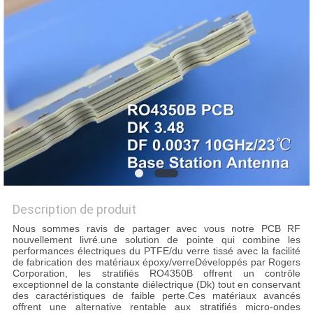
NOUVELLES
CAS
PLAN
DU
SITE
POLITIQUE
Description de produit
DE
Nous sommes ravis de partager avec vous notre PCB RF
nouvellement livré.une solution de pointe qui combine les
CONFIDENTIALITÉ
performances électriques du PTFE/du verre tissé avec la facilité
de fabrication des matériaux époxy/verreDéveloppés par Rogers
Corporation, les stratifiés RO4350B offrent un contrôle
exceptionnel de la constante diélectrique (Dk) tout en conservant
des caractéristiques de faible perte.Ces matériaux avancés
offrent une alternative rentable aux stratifiés micro-ondes