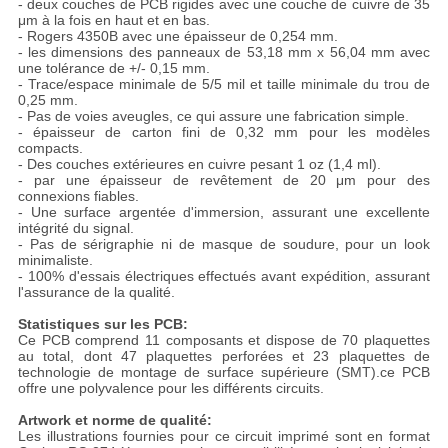
- deux couches de PCB rigides avec une couche de cuivre de 35
μm à la fois en haut et en bas.
- Rogers 4350B avec une épaisseur de 0,254 mm.
- les dimensions des panneaux de 53,18 mm x 56,04 mm avec
une tolérance de +/- 0,15 mm.
- Trace/espace minimale de 5/5 mil et taille minimale du trou de
0,25 mm.
- Pas de voies aveugles, ce qui assure une fabrication simple.
- épaisseur de carton fini de 0,32 mm pour les modèles
compacts.
- Des couches extérieures en cuivre pesant 1 oz (1,4 ml).
- par une épaisseur de revêtement de 20 μm pour des
connexions fiables.
- Une surface argentée d'immersion, assurant une excellente
intégrité du signal.
- Pas de sérigraphie ni de masque de soudure, pour un look
minimaliste.
- 100% d'essais électriques effectués avant expédition, assurant
l'assurance de la qualité.
Statistiques sur les PCB:
Ce PCB comprend 11 composants et dispose de 70 plaquettes
au total, dont 47 plaquettes perforées et 23 plaquettes de
technologie de montage de surface supérieure (SMT).ce PCB
offre une polyvalence pour les différents circuits.
Artwork et norme de qualité:
Les illustrations fournies pour ce circuit imprimé sont en format