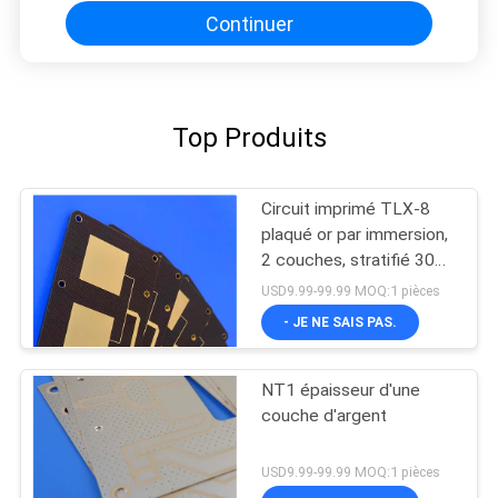
Continuer
Top Produits
Circuit imprimé TLX-8
plaqué or par immersion,
2 couches, stratifié 30mil
pour circuits RF
USD9.99-99.99 MOQ:1 pièces
- JE NE SAIS PAS.
NT1 épaisseur d'une
couche d'argent
USD9.99-99.99 MOQ:1 pièces