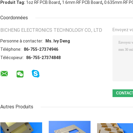
,
,
Produit Tag:
1oz RF PCB Board
1.6mm RF PCB Board
0.635mm RF P
Coordonnées
BICHENG ELECTRONICS TECHNOLOGY CO., LTD
Envoyez v
Personne à contacter:
Ms. Ivy Deng
Téléphone:
86-755-27374946
Télécopieur:
86-755-27374848
Autres Produits