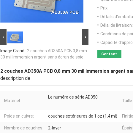
Prix:
Détails d'emballa
Délai de livraison:
Conditions de pa
Capacité d'appr
Image Grand :
2 couches AD350A PCB 0,8 mm
Contact
30 mil Immersion argent sans écran de soie
2 couches AD350A PCB 0,8 mm 30 mil Immersion argent san
description de
Le numéro de série AD350
Matériel:
Taill
Poids en cuivre:
couches extérieures de 1 oz (1,4 ml)
Finiti
Nombre de couches:
2-layer
Épais