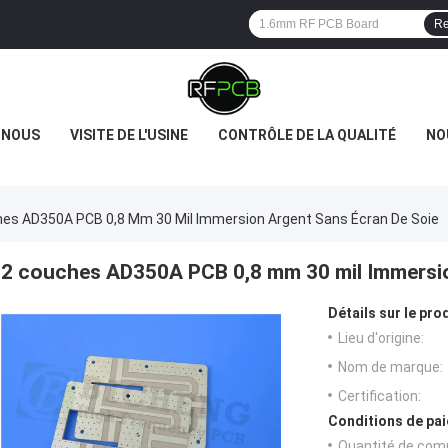
Re
 NOUS
VISITE DE L'USINE
CONTRÔLE DE LA QUALITÉ
NO
es AD350A PCB 0,8 Mm 30 Mil Immersion Argent Sans Écran De Soie
2 couches AD350A PCB 0,8 mm 30 mil Immersio
Détails sur le prod
Lieu d'origine:
Nom de marque:
Certification:
Conditions de pai
Quantité de com