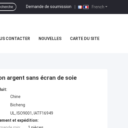
Demande de soumission
|
French
cherche
US CONTACTER
NOUVELLES
CARTE DU SITE
n argent sans écran de soie
uit:
Chine
Bicheng
UL, ISO9001, IATF16949
ement et expédition:
mande min:
1 pièces