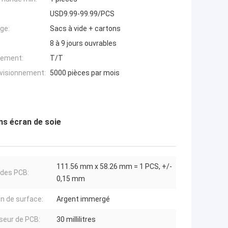
USD9.99-99.99/PCS
ge:
Sacs à vide + cartons
8 à 9 jours ouvrables
iement:
T/T
ovisionnement:
5000 pièces par mois
s écran de soie
111.56 mm x 58.26 mm = 1 PCS, +/-
e des PCB:
0,15 mm
on de surface:
Argent immergé
seur de PCB:
30 millilitres