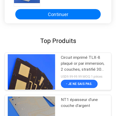
fréquence
Continuer
Top Produits
Circuit imprimé TLX-8
plaqué or par immersion,
2 couches, stratifié 30mil
pour circuits RF
USD9.99-99.99 MOQ:1 pièces
- JE NE SAIS PAS.
NT1 épaisseur d'une
couche d'argent