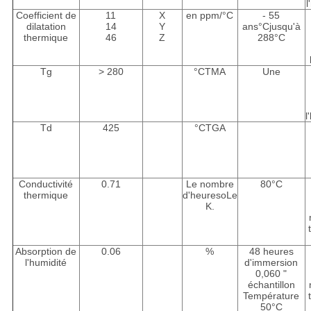
l
Coefficient de
11
X
en ppm/
°C
- 55
dilatation
14
Y
ans
°C
jusqu'à
thermique
46
Z
288
°C
Tg
> 280
°C
TMA
Une
l
Td
425
°C
TGA
Conductivité
0.71
Le nombre
80
°C
thermique
d'heures
o
Le
K.
Absorption de
0.06
%
48 heures
l'humidité
d'immersion
0,060 "
échantillon
Température
50
°C