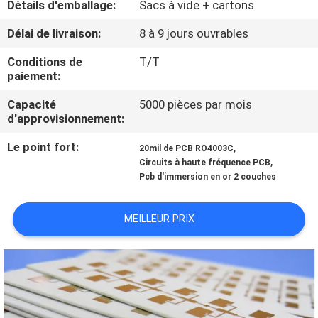
Détails d'emballage:
Sacs à vide + cartons
NOUS
Délai de livraison:
8 à 9 jours ouvrables
VISITE
Conditions de
T/T
paiement:
DE
L'USINE
Capacité
5000 pièces par mois
d'approvisionnement:
Le point fort:
,
CONTRÔLE
20mil de PCB RO4003C
,
Circuits à haute fréquence PCB
DE
Pcb d'immersion en or 2 couches
LA
MEILLEUR PRIX
QUALITÉ
NOUS
CONTACTER