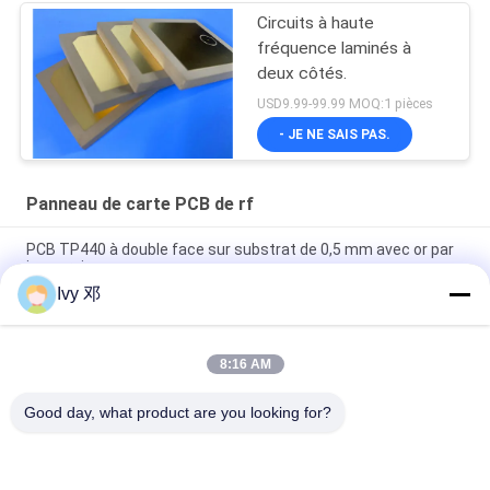
Circuits à haute
fréquence laminés à
deux côtés.
USD9.99-99.99 MOQ:1 pièces
- JE NE SAIS PAS.
Panneau de carte PCB de rf
PCB TP440 à double face sur substrat de 0,5 mm avec or par
immersion
Ivy 邓
PCB à haute fréquence à double face CER-10 30 millimètres
d'argent lamellé à immersion
8:16 AM
PCB WL-CT300 de 5 mil d'épaisseur, sérigraphie noire à 2
couches, placage en or pur
Good day, what product are you looking for?
Catégories populaires
Tous