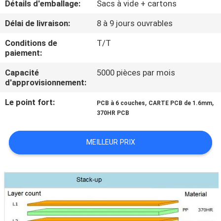
Détails d'emballage:
Sacs à vide + cartons
NOUS
Délai de livraison:
8 à 9 jours ouvrables
VISITE
Conditions de
T/T
paiement:
DE
L'USINE
Capacité
5000 pièces par mois
d'approvisionnement:
Le point fort:
,
,
CONTRÔLE
PCB à 6 couches
CARTE PCB de 1.6mm
370HR PCB
DE
LA
MEILLEUR PRIX
QUALITÉ
NOUS
CONTACTER