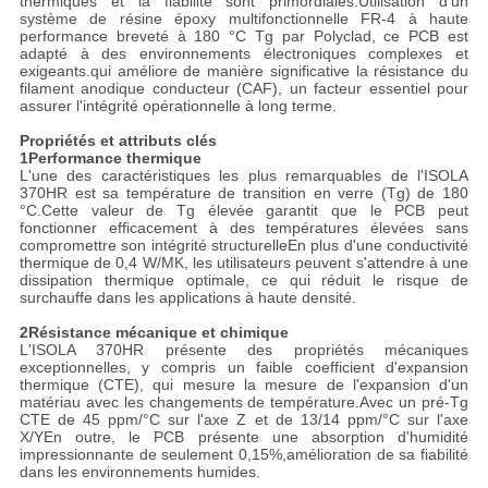
thermiques et la fiabilité sont primordiales.Utilisation d'un
système de résine époxy multifonctionnelle FR-4 à haute
performance breveté à 180 °C Tg par Polyclad, ce PCB est
adapté à des environnements électroniques complexes et
exigeants.qui améliore de manière significative la résistance du
filament anodique conducteur (CAF), un facteur essentiel pour
assurer l'intégrité opérationnelle à long terme.
Propriétés et attributs clés
1Performance thermique
L'une des caractéristiques les plus remarquables de l'ISOLA
370HR est sa température de transition en verre (Tg) de 180
°C.Cette valeur de Tg élevée garantit que le PCB peut
fonctionner efficacement à des températures élevées sans
compromettre son intégrité structurelleEn plus d'une conductivité
thermique de 0,4 W/MK, les utilisateurs peuvent s'attendre à une
dissipation thermique optimale, ce qui réduit le risque de
surchauffe dans les applications à haute densité.
2Résistance mécanique et chimique
L'ISOLA 370HR présente des propriétés mécaniques
exceptionnelles, y compris un faible coefficient d'expansion
thermique (CTE), qui mesure la mesure de l'expansion d'un
matériau avec les changements de température.Avec un pré-Tg
CTE de 45 ppm/°C sur l'axe Z et de 13/14 ppm/°C sur l'axe
X/YEn outre, le PCB présente une absorption d'humidité
impressionnante de seulement 0,15%,amélioration de sa fiabilité
dans les environnements humides.