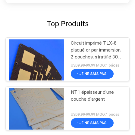
Top Produits
Circuit imprimé TLX-8
plaqué or par immersion,
2 couches, stratifié 30mil
pour circuits RF
USD9.99-99.99 MOQ:1 pièces
- JE NE SAIS PAS.
NT1 épaisseur d'une
couche d'argent
USD9.99-99.99 MOQ:1 pièces
- JE NE SAIS PAS.