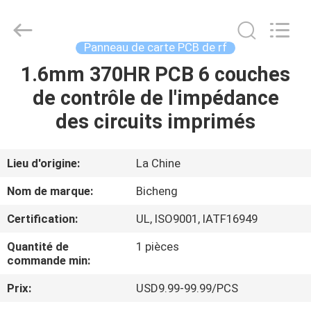
-
2026
Bicheng
Electronics
Technology
Panneau de carte PCB de rf
Co.,
Ltd.
All
1.6mm 370HR PCB 6 couches
À
Rights
Reserved.
de contrôle de l'impédance
LA
des circuits imprimés
MAISON
PRODUITS
Lieu d'origine:
La Chine
Nom de marque:
Bicheng
VIDÉOS
Certification:
UL, ISO9001, IATF16949
Quantité de
1 pièces
À
commande min:
PROPOS
Prix:
USD9.99-99.99/PCS
DE