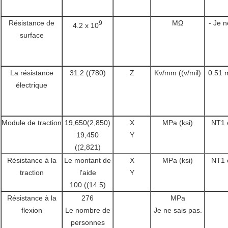
Résistance de
MΩ
- Je n
9
4.2 x 10
surface
La résistance
31.2 ((780)
Z
Kv/mm ((v/mil)
0.51 
électrique
Module de traction
19,650(2,850)
X
MPa (ksi)
NT1 
19,450
Y
((2,821)
Résistance à la
Le montant de
X
MPa (ksi)
NT1 
traction
l'aide
Y
100 ((14.5)
Résistance à la
276
MPa
flexion
Le nombre de
Je ne sais pas.
personnes