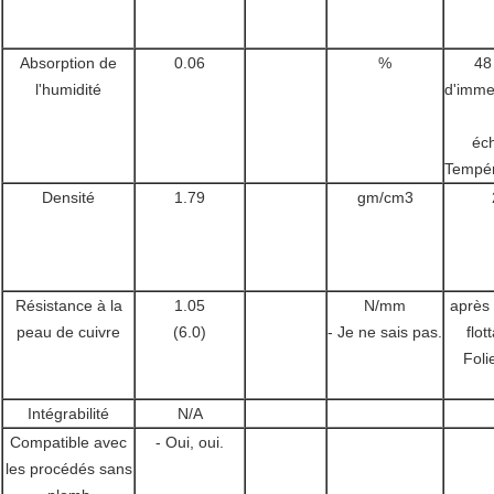
Absorption de
0.06
%
48
l'humidité
d'imme
éch
Tempér
Densité
1.79
gm/cm3
Résistance à la
1.05
N/mm
après
peau de cuivre
(6.0)
- Je ne sais pas.
flot
Foli
Intégrabilité
N/A
Compatible avec
- Oui, oui.
les procédés sans