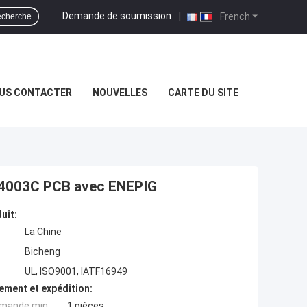
Demande de soumission
|
French
cherche
US CONTACTER
NOUVELLES
CARTE DU SITE
RO4003C PCB avec ENEPIG
uit:
La Chine
Bicheng
UL, ISO9001, IATF16949
ement et expédition:
mande min:
1 pièces