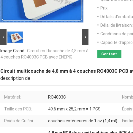
Prix:
Détails d'emballa
Délai de livraison:
Conditions de pa
Capacité d'appr
Image Grand :
Circuit multicouche de 4,8 mm à
Contact
4 couches RO4003C PCB avec ENEPIG
Circuit multicouche de 4,8 mm à 4 couches RO4003C PCB 
description de
Matériel:
RO4003C
Nombr
Taille des PCB:
49.6 mm x 25,2 mm = 1 PCS
Épais
Poids de Cu fini:
couches extérieures de 1 oz (1,4 ml)
Finiti
4.8 mm PCB de circuit multicouche
,
PCB de