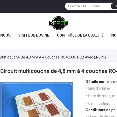
Re
 NOUS
VISITE DE L'USINE
CONTRÔLE DE LA QUALITÉ
NO
 Multicouche De 4,8 Mm À 4 Couches RO4003C PCB Avec ENEPIG
Circuit multicouche de 4,8 mm à 4 couches 
Détails sur le prod
Lieu d'origine:
Nom de marque:
Certification:
Conditions de pai
Quantité de com