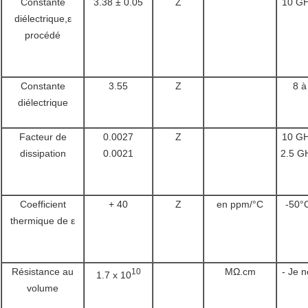
Constante
3.38 ± 0.05
Z
10 GH
diélectrique,ε
procédé
Constante
3.55
Z
8 à
diélectrique
Facteur de
0.0027
Z
10 GH
dissipation
0.0021
2.5 G
Coefficient
+ 40
Z
en ppm/°C
-50°
thermique de ε
Résistance au
MΩ.cm
- Je n
10
1.7 x 10
volume