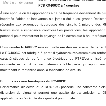
Mettre en évidence:
PCB RO4003C à 4 couches
À une époque où les applications à haute fréquence deviennent de plus
imprimés fiables et innovantes n'a jamais été aussi grande.Résist
répondre aux exigences rigoureuses des circuits à micro-ondes R
transmission à impédance contrôlée.Les prestations, les applicat
potentiel pour transformer le paysage de l'électronique à haute fréque
Comprendre RO4003C: une nouvelle ère des matériaux de carte de
Le RO4003C est fabriqué à partir d'hydrocarbures/céramiques renfo
caractéristiques de performance électrique du PTFE/verre tissé av
innovante se traduit par un matériau à faible perte qui répond au
maintenant la rentabilité dans la fabrication de circuits.
Principales caractéristiques du RO4003C
Performance diélectrique: le RO4003C possède une constante diéle
distorsion du signal et permet une qualité de transmission améli
applications où l'intégrité du signal est primordiale.