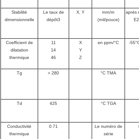
Stabilité
Le taux de
X, Y
mm/m
après 
dimensionnelle
dépôt3
(mil/pouce)
E2
Coefficient de
11
X
en ppm/°C
-55°
dilatation
14
Y
thermique
46
Z
Tg
> 280
°C TMA
Td
425
°C TGA
Conductivité
0.71
Le numéro de
thermique
série