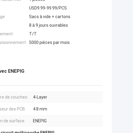
USD9.99-99.99/PCS
ge:
Sacs à vide + cartons
8 à 9 jours ouvrables
iement:
T/T
ovisionnement:
5000 pièces par mois
avec ENEPIG
e de couches:
4-Layer
seur des PCB:
4.8 mm
on de surface:
ENEPIG
 circuit multicouche ENEPIG
,