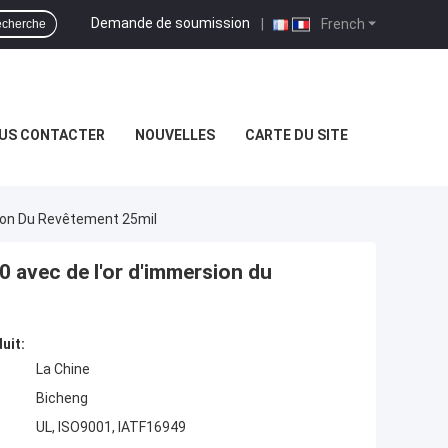
Demande de soumission
|
French
cherche
US CONTACTER
NOUVELLES
CARTE DU SITE
ion Du Revêtement 25mil
 avec de l'or d'immersion du
uit:
La Chine
Bicheng
UL, ISO9001, IATF16949