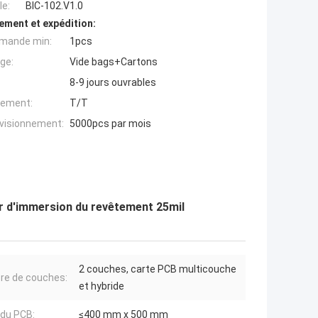
e:
BIC-102.V1.0
ement et expédition:
mande min:
1pcs
ge:
Vide bags+Cartons
8-9 jours ouvrables
iement:
T/T
ovisionnement:
5000pcs par mois
r d'immersion du revêtement 25mil
2 couches, carte PCB multicouche
e de couches:
et hybride
 du PCB:
≤400 mm x 500 mm