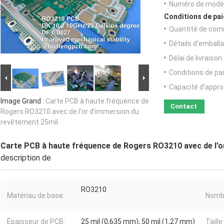
Numéro de modèl
Conditions de pai
Quantité de com
Détails d'emballa
Délai de livraison:
Conditions de pa
Capacité d'appr
Image Grand :
Carte PCB à haute fréquence de
Contact
Rogers RO3210 avec de l'or d'immersion du
revêtement 25mil
Carte PCB à haute fréquence de Rogers RO3210 avec de l'o
description de
RO3210
Matériau de base:
Nombr
Épaisseur de PCB:
25 mil (0,635 mm), 50 mil (1,27 mm)
Taille