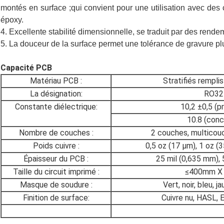
montés en surface ;qui convient pour une utilisation avec de
époxy.
4. Excellente stabilité dimensionnelle, se traduit par des rend
5. La douceur de la surface permet une tolérance de gravure plu
Capacité PCB
Matériau PCB :
Stratifiés rempli
La désignation:
RO32
Constante diélectrique:
10,2 ±0,5 (p
10.8 (conc
Nombre de couches :
2 couches, multicou
Poids cuivre :
0,5 oz (17 μm), 1 oz (
Épaisseur du PCB :
25 mil (0,635 mm), 
Taille du circuit imprimé :
≤400mm X
Masque de soudure :
Vert, noir, bleu, j
Finition de surface:
Cuivre nu, HASL, 