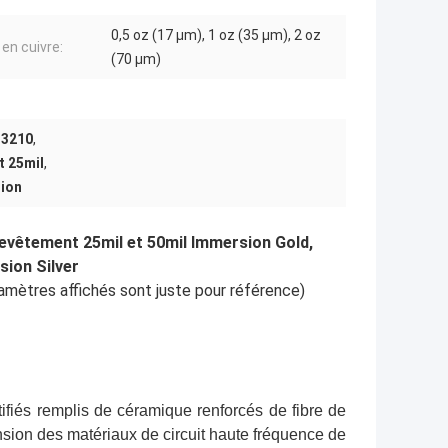
0,5 oz (17 µm), 1 oz (35 µm), 2 oz
 en cuivre:
(70 µm)
O3210
,
t 25mil
,
sion
evêtement 25mil et 50mil Immersion Gold,
sion Silver
amètres affichés sont juste pour référence)
tifiés remplis de céramique renforcés de fibre de
ion des matériaux de circuit haute fréquence de