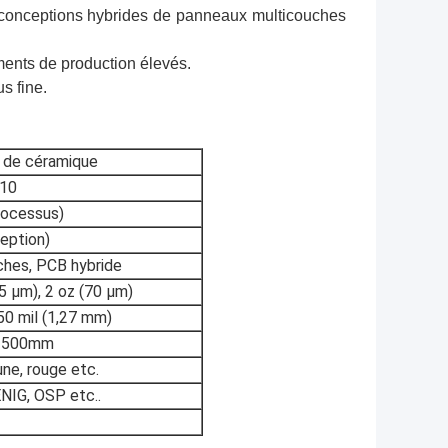
s conceptions hybrides de panneaux multicouches
ements de production élevés.
s fine.
s de céramique
10
rocessus)
eption)
ches, PCB hybride
35 μm), 2 oz (70 μm)
50 mil (1,27 mm)
 500mm
aune, rouge etc.
ENIG, OSP etc..