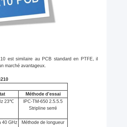
10 est similaire au PCB standard en PTFE, il
 un marché avantageux.
3210
tat
Méthode d'essai
Hz 23℃
IPC-TM-650 2.5.5.5
Stripline serré
à 40 GHz
Méthode de longueur