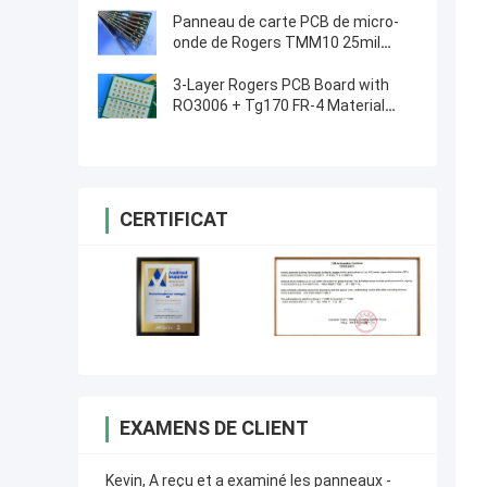
Panneau de carte PCB de micro-
onde de Rogers TMM10 25mil
0.635mm pour les polariseurs
diélectriques
3-Layer Rogers PCB Board with
RO3006 + Tg170 FR-4 Material
0.86mm Thickness and 98mm x
30mm Size
CERTIFICAT
EXAMENS DE CLIENT
Kevin, A reçu et a examiné les panneaux -