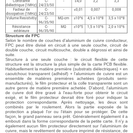
Constante
C-
-
≤
4,0
3,2
3,3
diélectrique (1MHz)
24/23/50
Facteur de
C-
-
≤
0,01
0,007
0,008
dissipation (1MHz)
24/23/50
Volume Resistvitiy
C-
MΩ-cm
≥
10^6
4,5 x 10^8
3,5 x 10^8
96/35/90
Résistance
C-
MΩ
≥
10^5
1,5 x 10^6
2,0 x 10^6
extérieure
96/35/90
Structure de FPC
Selon le nombre de couches d'aluminium de cuivre conducteur,
FPC peut être divisé en circuit à une seule couche, circuit de
double couche, circuit multicouche, double a dégrossi et ainsi de
suite.
Structure à une seule couche : le circuit flexible de cette
structure est la structure la plus simple de la carte PCB flexible.
Habituellement la matière première (substrats diélectriques) + en
caoutchouc transparent (adhésif) + l'aluminium de cuivre est un
ensemble de matières premières achetées (produits semi-
manufacturés), le film protecteur et la colle transparente sont un
autre genre de matière première achetée. D'abord, l'aluminium
de cuivre doit être gravé à l'eau-forte pour obtenir le circuit
exigé, et le film protecteur devrait être foré pour indiquer la
protection correspondante. Après nettoyage, les deux sont
combinés par le roulement. Alors la partie exposée de la
protection a plaqué l'or ou l'étain pour se protéger. De cette
façon, le grand panneau sera prêt. Généralement également il a
embouti dans la forme correspondante de la petite carte. Il n'y a
également aucun film protecteur directement sur l'aluminium de
cuivre, mais le revêtement de soudure imprimé de résistance, de