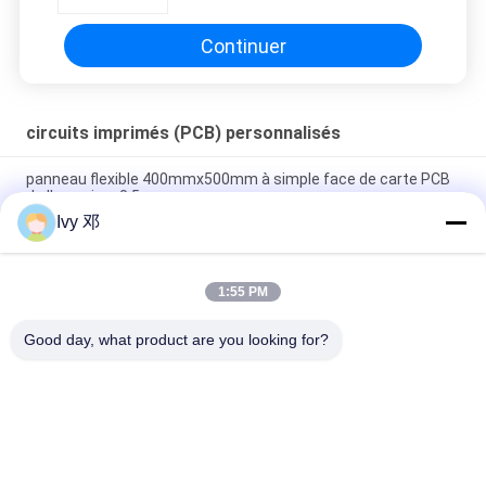
modem USB
Continuer
circuits imprimés (PCB) personnalisés
panneau flexible 400mmx500mm à simple face de carte PCB
de l'en cuivre 0.5oz
Ivy 邓
Conjuguent le panneau flexible de carte PCB de la couche
0.25mm avec le renfort de Polyimide
1:55 PM
Polyimide à simple face imprimé flexible de carte de FPC pour
le système de télémétrie
Good day, what product are you looking for?
Catégories populaires
Tous
Panneau De Carte 
Panneau De Carte 
PCB De Rf
PCB De Rogers