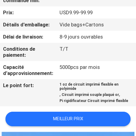
commande min:
NOUS
Prix:
USD9.99-99.99
VISITE
Détails d'emballage:
Vide bags+Cartons
DE
Délai de livraison:
8-9 jours ouvrables
L'USINE
Conditions de
T/T
paiement:
CONTRÔLE
Capacité
5000pcs par mois
d'approvisionnement:
DE
LA
Le point fort:
1 oz de circuit imprimé flexible en
polyimide
,
,
QUALITÉ
Circuit imprimé souple plaqué or
Pi rigidificateur Circuit imprimé flexible
NOUS
MEILLEUR PRIX
CONTACTER