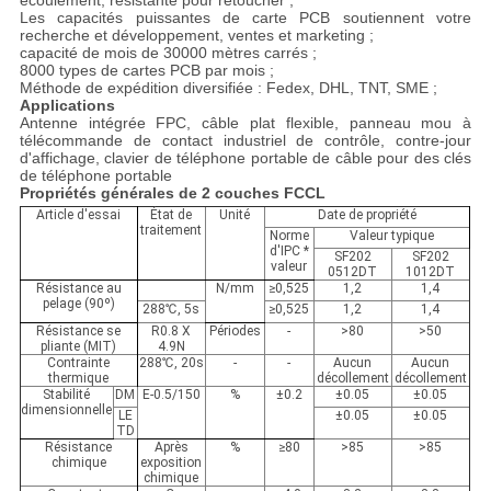
écoulement, résistante pour retoucher ;
Les capacités puissantes de carte PCB soutiennent votre
recherche et développement, ventes et marketing ;
capacité de mois de 30000 mètres carrés ;
8000 types de cartes PCB par mois ;
Méthode de expédition diversifiée : Fedex, DHL, TNT, SME ;
Applications
Antenne intégrée FPC, câble plat flexible, panneau mou à
télécommande de contact industriel de contrôle, contre-jour
d'affichage, clavier de téléphone portable de câble pour des clés
de téléphone portable
Propriétés générales de 2 couches FCCL
Article d'essai
État de
Unité
Date de propriété
traitement
Norme
Valeur typique
d'IPC *
SF202
SF202
valeur
0512DT
1012DT
Résistance au
N/mm
≥
0,525
1,2
1,4
pelage (90º)
288
℃
, 5s
≥
0,525
1,2
1,4
Résistance se
R0.8 X
Périodes
-
>
80
>
50
pliante (MIT)
4.9N
Contrainte
288
℃
, 20s
-
-
Aucun
Aucun
thermique
décollement
décollement
Stabilité
DM
E-0.5/150
%
±0.2
±0.05
±0.05
dimensionnelle
LE
±0.05
±0.05
TD
Résistance
Après
%
≥
80
>
85
>
85
chimique
exposition
chimique