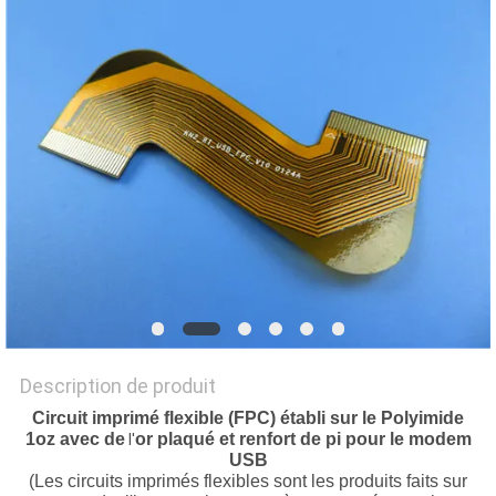
NOUVELLES
CAS
PLAN
DU
SITE
POLITIQUE
DE
Description de produit
CONFIDENTIALITÉ
Circuit imprimé flexible (FPC) établi sur le Polyimide
1oz avec de
or plaqué et renfort de pi pour le modem
l'
USB
(Les circuits imprimés flexibles sont les produits faits sur