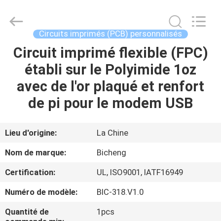
-
2026
Bicheng
Electronics
Technology
Circuits imprimés (PCB) personnalisés
Co.,
Ltd.
All
Circuit imprimé flexible (FPC)
À
Rights
Reserved.
établi sur le Polyimide 1oz
LA
avec de l'or plaqué et renfort
MAISON
de pi pour le modem USB
PRODUITS
Lieu d'origine:
La Chine
VIDÉOS
Nom de marque:
Bicheng
Certification:
UL, ISO9001, IATF16949
À
Numéro de modèle:
BIC-318.V1.0
PROPOS
DE
Quantité de
1pcs