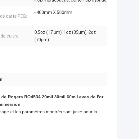
PCB multicouche, carte PCB hybride
≤400mm X 500mm
e de carte PCB:
0.5oz (17 µm), 1oz (35µm), 2oz
 de cuivre:
(70µm)
on
 de Rogers RO4534 20mil 30mil 60mil avec de l'or
'immersion
image et les paramètres montrés sont juste pour la