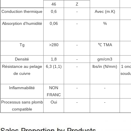
46
Z
Conduction thermique
0,6
-
Avec (m.K)
Absorption d'humidité
0,06
-
%
Tg
>280
-
℃
TMA
Densité
1,8
-
gm/cm3
Résistance au pelage
6,3
(
1,1
)
-
lbs/in (N/mm)
1 onc
de cuivre
soudu
Inflammabilité
NON
-
-
FRANC
Processus sans plomb
Oui
-
-
compatible