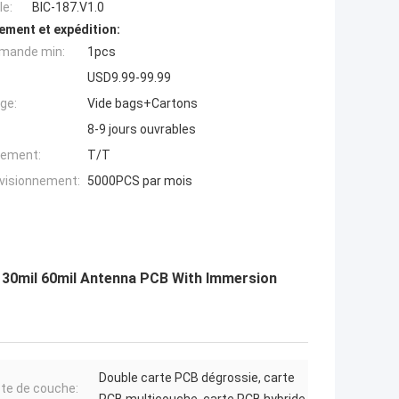
e:
BIC-187.V1.0
ement et expédition:
mande min:
1pcs
USD9.99-99.99
ge:
Vide bags+Cartons
8-9 jours ouvrables
iement:
T/T
ovisionnement:
5000PCS par mois
 30mil 60mil Antenna PCB With Immersion
Double carte PCB dégrossie, carte
e de couche: