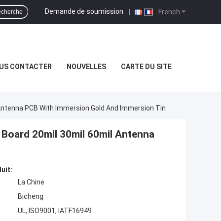
Demande de soumission
|
French
cherche
US CONTACTER
NOUVELLES
CARTE DU SITE
 Antenna PCB With Immersion Gold And Immersion Tin
 Board 20mil 30mil 60mil Antenna
uit:
La Chine
Bicheng
UL, ISO9001, IATF16949