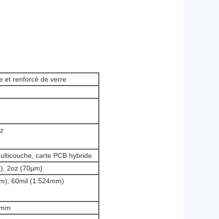
 et renforcé de verre
z
ulticouche, carte PCB hybride
), 2oz (70µm)
m), 60mil (1.524mm)
0mm