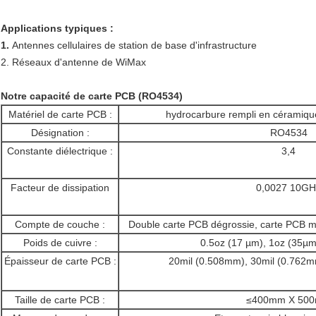
Applications typiques :
1.
Antennes cellulaires de station de base d'infrastructure
2. Réseaux d'antenne de WiMax
Notre capacité de carte PCB (RO4534)
Matériel de carte PCB :
hydrocarbure rempli en céramique
Désignation :
RO4534
Constante diélectrique :
3,4
Facteur de dissipation
0,0027 10GH
Compte de couche :
Double carte PCB dégrossie, carte PCB m
Poids de cuivre :
0.5oz (17 µm), 1oz (35µm
Épaisseur de carte PCB :
20mil (0.508mm), 30mil (0.762m
Taille de carte PCB :
≤400mm X 50