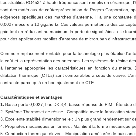
Les stratifiés RO4534 à haute fréquence sont remplis en céramique, l'
sont des matériaux de coût/représentation de Rogers Corporation, spé
exigences spécifiques des marchés d'antenne. Il a une constante d
0,0027 mesuré à 10 gigahertz. Ces valeurs permettent à des concepteu
gain tout en réduisant au maximum la perte de signal. Ainsi, elle fourn
pour des applications mobiles d'antenne de microruban d'infrastructur
Comme remplacement rentable pour la technologie plus établie d'ante
le coût et la représentation des antennes. Les systèmes de résine des
à l'antenne appropriée les caractéristiques en fonction du mérite. 
dilatation thermique (CTEs) sont comparables à ceux du cuivre. L'a
contrainte parce qu'à un bon ajustement de CTE.
Caractéristiques et avantages
1.
Basse perte 0,0027, bas DK 3,4, basse réponse de PIM : Étendue des 
2. Système Thermoset de résine : Compatible avec la fabrication stan
3. Excellente stabilité dimensionnelle : Un plus grand rendement sur d
4. Propriétés mécaniques uniformes : Maintient la forme mécanique pe
5. Conduction thermique élevée : Manipulation améliorée de puissanc