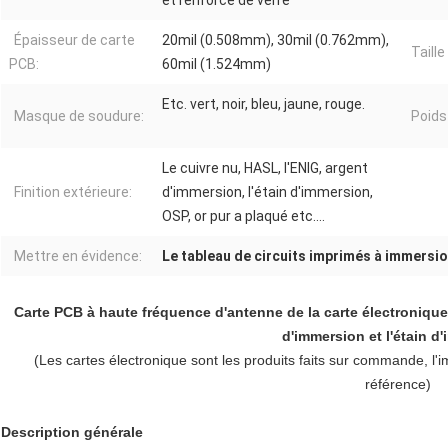
et renforcé de verre
Épaisseur de carte
20mil (0.508mm), 30mil (0.762mm),
Taill
PCB:
60mil (1.524mm)
Etc. vert, noir, bleu, jaune, rouge.
Masque de soudure:
Poids
Le cuivre nu, HASL, l'ENIG, argent
Finition extérieure:
d'immersion, l'étain d'immersion,
OSP, or pur a plaqué etc….
Mettre en évidence:
Le tableau de circuits imprimés à immersi
Carte PCB à haute fréquence d'antenne de la carte électronique
d'immersion et l'étain d
(Les cartes électronique sont les produits faits sur commande, l'
référence)
Description générale