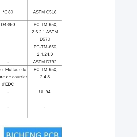
℃
80
ASTM C518
D48/50
IPC-TM-650,
2.6.2.1 ASTM
D570
IPC-TM-650,
2.4.24.3
-
ASTM D792
e. Flotteur de
IPC-TM-650,
re de courrier
2.4.8
d'EDC
-
UL 94
-
-