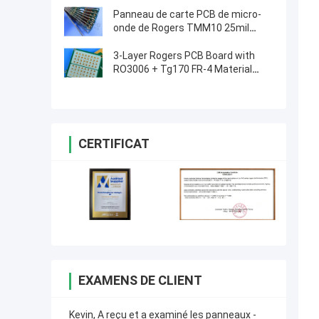
Panneau de carte PCB de micro-
onde de Rogers TMM10 25mil
0.635mm pour les polariseurs
diélectriques
3-Layer Rogers PCB Board with
RO3006 + Tg170 FR-4 Material
0.86mm Thickness and 98mm x
30mm Size
CERTIFICAT
EXAMENS DE CLIENT
Kevin, A reçu et a examiné les panneaux -