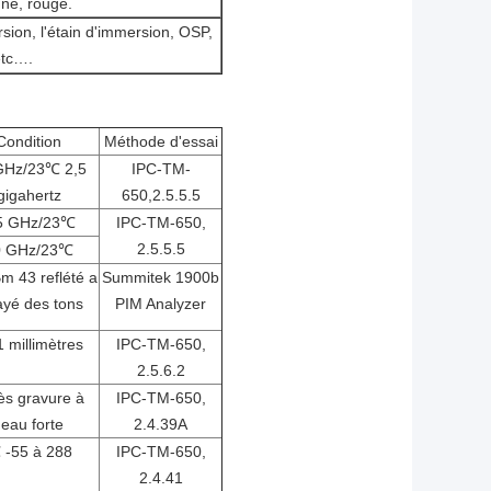
aune, rouge.
sion, l'étain d'immersion, OSP,
etc….
Condition
Méthode d'essai
GHz/23℃ 2,5
IPC-TM-
gigahertz
650,2.5.5.5
5 GHz/23℃
IPC-TM-650,
2.5.5.5
0 GHz/23℃
m 43 reflété a
Summitek 1900b
ayé des tons
PIM Analyzer
1 millimètres
IPC-TM-650,
2.5.6.2
ès gravure à
IPC-TM-650,
l'eau forte
2.4.39A
℃
-55 à 288
IPC-TM-650,
2.4.41