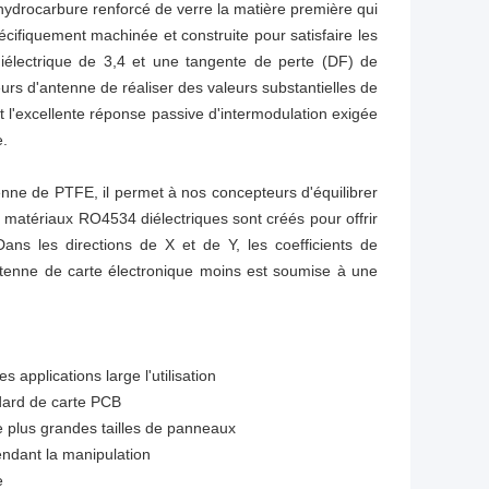
hydrocarbure renforcé de verre la matière première qui
cifiquement machinée et construite pour satisfaire les
iélectrique de 3,4 et une tangente de perte (DF) de
rs d'antenne de réaliser des valeurs substantielles de
it l'excellente réponse passive d'intermodulation exigée
e.
nne de PTFE, il permet à nos concepteurs d'équilibrer
 matériaux RO4534 diélectriques sont créés pour offrir
Dans les directions de X et de Y, les coefficients de
ntenne de carte électronique moins est soumise à une
applications large l'utilisation
dard de carte PCB
e plus grandes tailles de panneaux
ndant la manipulation
e