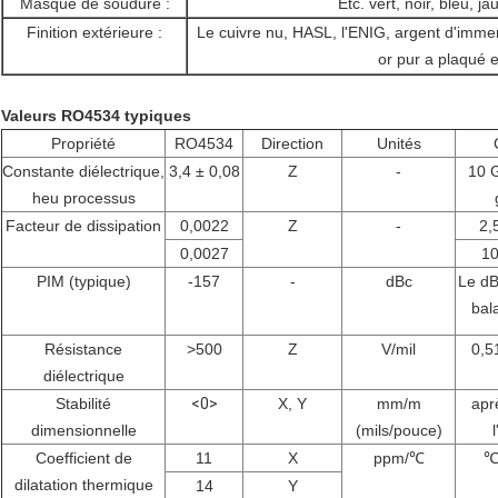
Masque de soudure :
Etc. vert, noir, bleu, j
Finition extérieure :
Le cuivre nu, HASL, l'ENIG, argent d'immer
or pur a plaqué 
Valeurs RO4534 typiques
Propriété
RO4534
Direction
Unités
Constante diélectrique,
3,4 ± 0,08
Z
-
10 
heu processus
Facteur de dissipation
0,0022
Z
-
2,
0,0027
1
PIM (typique)
-157
-
dBc
Le dB
bal
Résistance
>500
Z
V/mil
0,5
diélectrique
Stabilité
<0>
X, Y
mm/m
apr
dimensionnelle
(mils/pouce)
Coefficient de
11
X
ppm/℃
dilatation thermique
14
Y