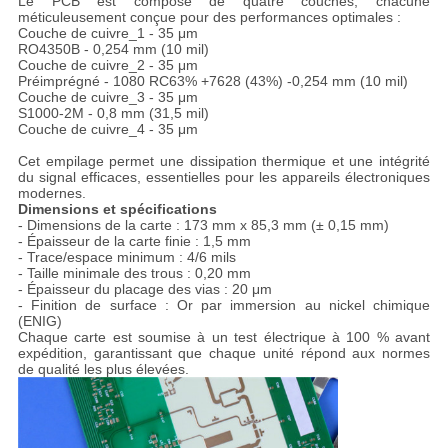
Le PCB est composé de quatre couches, chacune
méticuleusement conçue pour des performances optimales :
Couche de cuivre_1 - 35 μm
RO4350B - 0,254 mm (10 mil)
Couche de cuivre_2 - 35 μm
Préimprégné - 1080 RC63% +7628 (43%) -0,254 mm (10 mil)
Couche de cuivre_3 - 35 μm
S1000-2M - 0,8 mm (31,5 mil)
Couche de cuivre_4 - 35 μm
Cet empilage permet une dissipation thermique et une intégrité
du signal efficaces, essentielles pour les appareils électroniques
modernes.
Dimensions et spécifications
- Dimensions de la carte : 173 mm x 85,3 mm (± 0,15 mm)
- Épaisseur de la carte finie : 1,5 mm
- Trace/espace minimum : 4/6 mils
- Taille minimale des trous : 0,20 mm
- Épaisseur du placage des vias : 20 μm
- Finition de surface : Or par immersion au nickel chimique
(ENIG)
Chaque carte est soumise à un test électrique à 100 % avant
expédition, garantissant que chaque unité répond aux normes
de qualité les plus élevées.