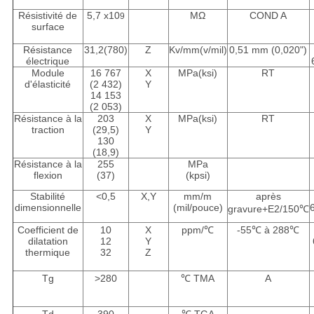
Résistivité de
5,7 x10
MΩ
COND A
9
surface
Résistance
31,2(780)
Z
Kv/mm(v/mil)
0,51 mm (0,020")
électrique
Module
16 767
X
MPa(ksi)
RT
d'élasticité
(2 432)
Y
14 153
(2 053)
Résistance à la
203
X
MPa(ksi)
RT
traction
(29,5)
Y
130
(18,9)
Résistance à la
255
MPa
flexion
(37)
(kpsi)
Stabilité
<0,5
X,Y
mm/m
après
dimensionnelle
(mil/pouce)
gravure+E2/150℃
Coefficient de
10
X
ppm/℃
-55℃ à 288℃
dilatation
12
Y
thermique
32
Z
Tg
>280
℃ TMA
A