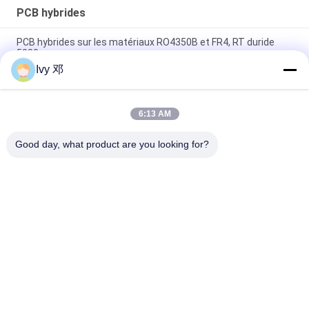
PCB hybrides
PCB hybrides sur les matériaux RO4350B et FR4, RT duride
5880
Ivy 邓
F4BM265 PCB hybride à 4 couches à impédance contrôlée
avec voies aveugles
6:13 AM
la carte PCB hybride de 4 couches a fait sur 20mil RO4350B et
FR-4 pour l'émetteur-récepteur de GPS
Good day, what product are you looking for?
Catégories populaires
Tous
Panneau De Carte 
Panneau De Carte 
PCB De Rf
PCB De Rogers
Carte PCB 
Panneau De Carte 
Taconique
PCB De PTFE
PCB F4B
PCB Multicouche