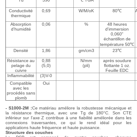
Td
390
℃ TGA
Conductivité
0,69
W/M/oK
80℃
thermique
Absorption
0,06
%
48 heures
d'humidité
d'immersion
0,060"
échantillon de
température 50℃
Densité
1,86
gm/cm3
23℃
Résistance au
0,88
N/mm
après soudure
pelage du
(5,0)
(pli)
flottante 1 oz.
cuivre
Feuille EDC
Inflammabilité
(3)V-0
Compatible
Oui
avec les
procédés sans
plomb
- S1000-2M :
Ce matériau améliore la robustesse mécanique et
la résistance thermique, avec une Tg de 180°C. Son CTE
inférieur sur l'axe Z contribue à une fiabilité améliorée dans les
connexions traversantes, ce qui le rend idéal pour les
applications haute fréquence et haute puissance.
Structure des couches