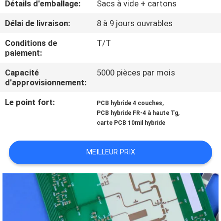
Détails d'emballage:
Sacs à vide + cartons
NOUS
Délai de livraison:
8 à 9 jours ouvrables
VISITE
Conditions de
T/T
paiement:
DE
L'USINE
Capacité
5000 pièces par mois
d'approvisionnement:
Le point fort:
,
CONTRÔLE
PCB hybride 4 couches
,
PCB hybride FR-4 à haute Tg
DE
carte PCB 10mil hybride
LA
MEILLEUR PRIX
QUALITÉ
NOUS
CONTACTER