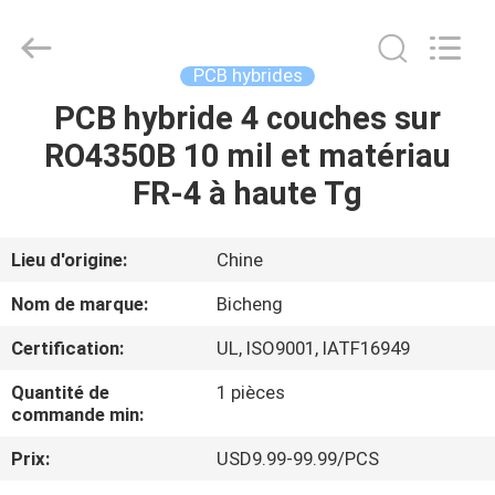
-
2026
Bicheng
Electronics
Technology
PCB hybrides
Co.,
Ltd.
All
PCB hybride 4 couches sur
À
Rights
Reserved.
RO4350B 10 mil et matériau
LA
FR-4 à haute Tg
MAISON
PRODUITS
Lieu d'origine:
Chine
Nom de marque:
Bicheng
VIDÉOS
Certification:
UL, ISO9001, IATF16949
Quantité de
1 pièces
À
commande min:
PROPOS
Prix:
USD9.99-99.99/PCS
DE