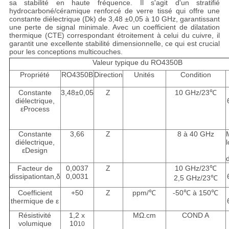
sa stabilité en haute fréquence. Il s'agit d'un stratifié
hydrocarboné/céramique renforcé de verre tissé qui offre une
constante diélectrique (Dk) de 3,48 ±0,05 à 10 GHz, garantissant
une perte de signal minimale. Avec un coefficient de dilatation
thermique (CTE) correspondant étroitement à celui du cuivre, il
garantit une excellente stabilité dimensionnelle, ce qui est crucial
pour les conceptions multicouches.
Valeur typique du RO4350B
Propriété
RO4350B
Direction
Unités
Condition
Constante
3,48±0,05
Z
10 GHz/23℃
diélectrique,
εProcess
Constante
3,66
Z
8 à 40 GHz
diélectrique,
εDesign
d
Facteur de
0,0037
Z
10 GHz/23℃
dissipationtan,δ
0,0031
2,5 GHz/23℃
Coefficient
+50
Z
ppm/℃
-50℃ à 150℃
thermique de ε
Résistivité
1,2 x
MΩ.cm
COND A
volumique
10
10