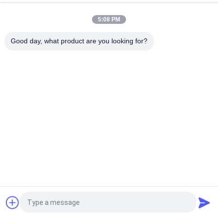
mm avec vias aveugles
5:08 PM
PCB hybrides sur les matériaux RO4350B et FR4, RT duride
5880
Good day, what product are you looking for?
Catégories populaires
Tous
Panneau De Carte 
Panneau De Carte 
PCB De Rf
PCB De Rogers
Carte PCB 
Panneau De Carte 
Taconique
PCB De PTFE
PCB F4B
PCB Multicouche
Panneau De Carte 
PCB Hybrides
PCB De HDI
Demandez un devis