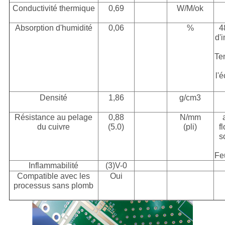
Conductivité thermique
0,69
W/M/ok
Absorption d'humidité
0,06
%
4
d'
Te
l'
Densité
1,86
g/cm3
Résistance au pelage
0,88
N/mm
du cuivre
(5.0)
(pli)
f
s
Fe
Inflammabilité
(3)V-0
Compatible avec les
Oui
processus sans plomb