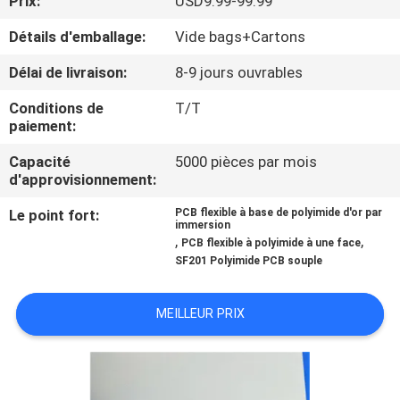
Prix:
USD9.99-99.99
NOUS
Détails d'emballage:
Vide bags+Cartons
VISITE
Délai de livraison:
8-9 jours ouvrables
DE
Conditions de
T/T
paiement:
L'USINE
Capacité
5000 pièces par mois
d'approvisionnement:
CONTRÔLE
Le point fort:
PCB flexible à base de polyimide d'or par
DE
immersion
,
,
PCB flexible à polyimide à une face
LA
SF201 Polyimide PCB souple
QUALITÉ
MEILLEUR PRIX
NOUS
CONTACTER