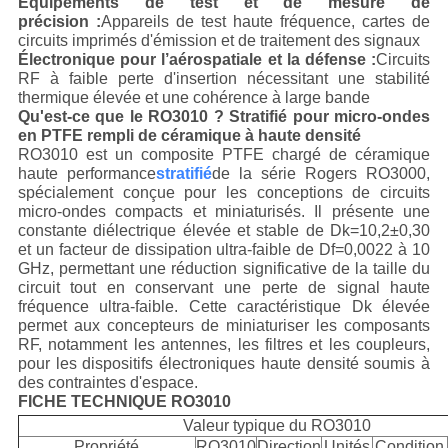
Équipements de test et de mesure de
précision :
Appareils de test haute fréquence, cartes de
circuits imprimés d'émission et de traitement des signaux
Électronique pour l’aérospatiale et la défense :
Circuits
RF à faible perte d'insertion nécessitant une stabilité
thermique élevée et une cohérence à large bande
Qu'est-ce que le RO3010 ? Stratifié pour micro-ondes
en PTFE rempli de céramique à haute densité
RO3010 est un composite PTFE chargé de céramique
haute performance
stratifié
de la série Rogers RO3000,
spécialement conçue pour les conceptions de circuits
micro-ondes compacts et miniaturisés. Il présente une
constante diélectrique élevée et stable de Dk=10,2±0,30
et un facteur de dissipation ultra-faible de Df=0,0022 à 10
GHz, permettant une réduction significative de la taille du
circuit tout en conservant une perte de signal haute
fréquence ultra-faible. Cette caractéristique Dk élevée
permet aux concepteurs de miniaturiser les composants
RF, notamment les antennes, les filtres et les coupleurs,
pour les dispositifs électroniques haute densité soumis à
des contraintes d'espace.
FICHE TECHNIQUE RO3010
Valeur typique du RO3010
Propriété
RO3010
Direction
Unités
Condition