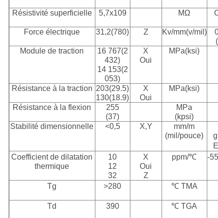
Résistivité superficielle
5,7x109
MΩ
Force électrique
31,2(780)
Z
Kv/mm(v/mil)
Module de traction
16 767(2
X
MPa(ksi)
432)
Oui
14 153(2
053)
Résistance à la traction
203(29.5)
X
MPa(ksi)
130(18.9)
Oui
Résistance à la flexion
255
MPa
(37)
(kpsi)
Stabilité dimensionnelle
<0,5
X,Y
mm/m
(mil/pouce)
g
E
Coefficient de dilatation
10
X
ppm/℃
-5
thermique
12
Oui
32
Z
Tg
>280
℃ TMA
Td
390
℃ TGA