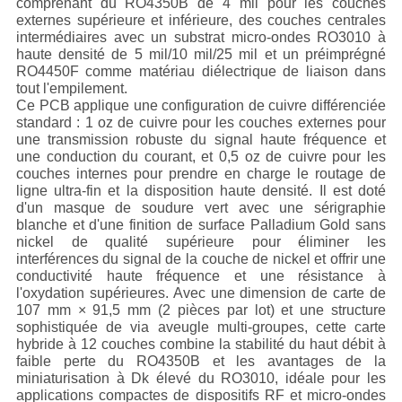
comprenant du RO4350B de 4 mil pour les couches
externes supérieure et inférieure, des couches centrales
intermédiaires avec un substrat micro-ondes RO3010 à
haute densité de 5 mil/10 mil/25 mil et un préimprégné
RO4450F comme matériau diélectrique de liaison dans
tout l'empilement.
Ce PCB applique une configuration de cuivre différenciée
standard : 1 oz de cuivre pour les couches externes pour
une transmission robuste du signal haute fréquence et
une conduction du courant, et 0,5 oz de cuivre pour les
couches internes pour prendre en charge le routage de
ligne ultra-fin et la disposition haute densité. Il est doté
d'un masque de soudure vert avec une sérigraphie
blanche et d'une finition de surface Palladium Gold sans
nickel de qualité supérieure pour éliminer les
interférences du signal de la couche de nickel et offrir une
conductivité haute fréquence et une résistance à
l'oxydation supérieures. Avec une dimension de carte de
107 mm × 91,5 mm (2 pièces par lot) et une structure
sophistiquée de via aveugle multi-groupes, cette carte
hybride à 12 couches combine la stabilité du haut débit à
faible perte du RO4350B et les avantages de la
miniaturisation à Dk élevé du RO3010, idéale pour les
applications compactes de dispositifs RF et micro-ondes