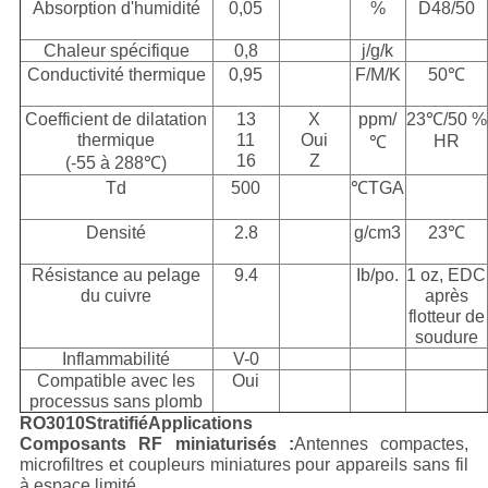
Absorption d'humidité
0,05
%
D48/50
Chaleur spécifique
0,8
j/g/k
Conductivité thermique
0,95
F/M/K
50
℃
Coefficient de dilatation
13
X
ppm/
23
℃
/50 %
thermique
11
Oui
HR
℃
16
Z
(-55 à 288
℃
)
Td
500
℃
TGA
Densité
2.8
g/cm
3
23
℃
Résistance au pelage
9.4
Ib/po.
1 oz, EDC
du cuivre
après
flotteur de
soudure
Inflammabilité
V-0
Compatible avec les
Oui
processus sans plomb
RO3010
Stratifié
Applications
Composants RF miniaturisés :
Antennes compactes,
microfiltres et coupleurs miniatures pour appareils sans fil
à espace limité