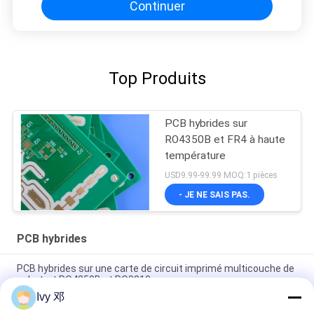
Continuer
Top Produits
PCB hybrides sur
RO4350B et FR4 à haute
température
USD9.99-99.99 MOQ:1 pièces
- JE NE SAIS PAS.
PCB hybrides
PCB hybrides sur une carte de circuit imprimé multicouche de
substrat RO4350B et RO3010
Ivy 邓
PCB hybride 8 couches RO4003C et S1000-2M Matériau 1,6