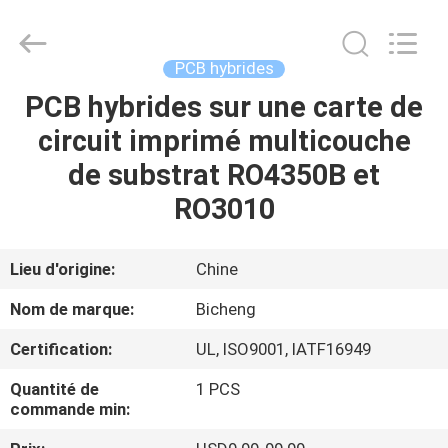
-
2026
Bicheng
Electronics
Technology
PCB hybrides
Co.,
Ltd.
All
PCB hybrides sur une carte de
À
Rights
Reserved.
circuit imprimé multicouche
LA
de substrat RO4350B et
MAISON
RO3010
PRODUITS
Lieu d'origine:
Chine
VIDÉOS
Nom de marque:
Bicheng
Certification:
UL, ISO9001, IATF16949
À
Quantité de
1 PCS
PROPOS
commande min:
DE