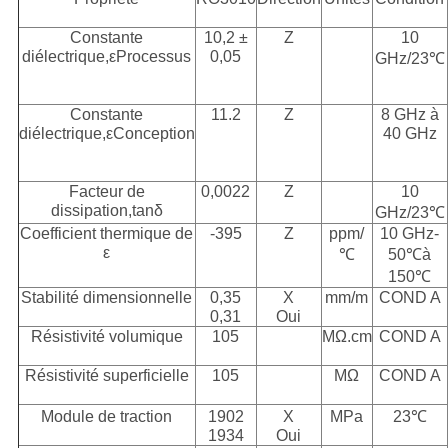
Constante
10,2 ±
Z
10
diélectrique,εProcessus
0,05
GHz/23
℃
Constante
11.2
Z
8 GHz à
diélectrique,εConception
40 GHz
Facteur de
0,0022
Z
10
dissipation,tanδ
GHz/23
℃
Coefficient thermique de
-395
Z
ppm/
10 GHz-
ε
℃
50
℃
à
150
℃
Stabilité dimensionnelle
0,35
X
mm/m
COND A
0,31
Oui
Résistivité volumique
10
5
MΩ.cm
COND A
Résistivité superficielle
10
5
MΩ
COND A
Module de traction
1902
X
MPa
23
℃
1934
Oui