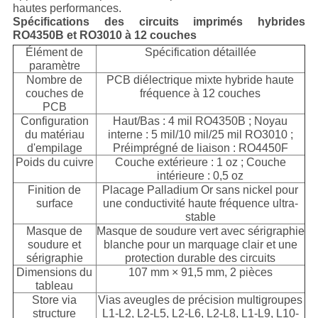
hautes performances.
Spécifications des circuits imprimés hybrides
RO4350B et RO3010 à 12 couches
Élément de
Spécification détaillée
paramètre
Nombre de
PCB diélectrique mixte hybride haute
couches de
fréquence à 12 couches
PCB
Configuration
Haut/Bas : 4 mil RO4350B ; Noyau
du matériau
interne : 5 mil/10 mil/25 mil RO3010 ;
d'empilage
Préimprégné de liaison : RO4450F
Poids du cuivre
Couche extérieure : 1 oz ; Couche
intérieure : 0,5 oz
Finition de
Placage Palladium Or sans nickel pour
surface
une conductivité haute fréquence ultra-
stable
Masque de
Masque de soudure vert avec sérigraphie
soudure et
blanche pour un marquage clair et une
sérigraphie
protection durable des circuits
Dimensions du
107 mm × 91,5 mm, 2 pièces
tableau
Store via
Vias aveugles de précision multigroupes
structure
L1-L2, L2-L5, L2-L6, L2-L8, L1-L9, L10-