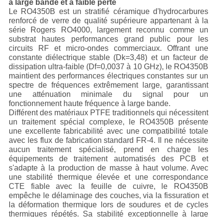
à large bande et à faible perte
Le RO4350B est un stratifié céramique d'hydrocarbures
renforcé de verre de qualité supérieure appartenant à la
série Rogers RO4000, largement reconnu comme un
substrat hautes performances grand public pour les
circuits RF et micro-ondes commerciaux. Offrant une
constante diélectrique stable (Dk=3,48) et un facteur de
dissipation ultra-faible (Df=0,0037 à 10 GHz), le RO4350B
maintient des performances électriques constantes sur un
spectre de fréquences extrêmement large, garantissant
une atténuation minimale du signal pour un
fonctionnement haute fréquence à large bande.
Différent des matériaux PTFE traditionnels qui nécessitent
un traitement spécial complexe, le RO4350B présente
une excellente fabricabilité avec une compatibilité totale
avec les flux de fabrication standard FR-4. Il ne nécessite
aucun traitement spécialisé, prend en charge les
équipements de traitement automatisés des PCB et
s'adapte à la production de masse à haut volume. Avec
une stabilité thermique élevée et une correspondance
CTE fiable avec la feuille de cuivre, le RO4350B
empêche le délaminage des couches, via la fissuration et
la déformation thermique lors de soudures et de cycles
thermiques répétés. Sa stabilité exceptionnelle à large