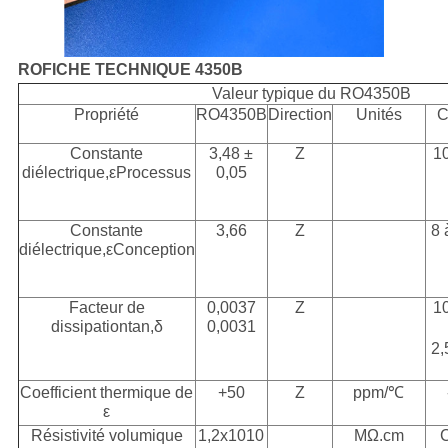
RO
FICHE TECHNIQUE 4350B
Valeur typique du RO4350B
Propriété
RO4350B
Direction
Unités
C
Constante
3,48 ±
Z
1
diélectrique,εProcessus
0,05
Constante
3,66
Z
8 
diélectrique,εConception
Facteur de
0,0037
Z
1
dissipationtan,δ
0,0031
2,
Coefficient thermique de
+50
Z
ppm/℃
ε
Résistivité volumique
1,2x1010
MΩ.cm