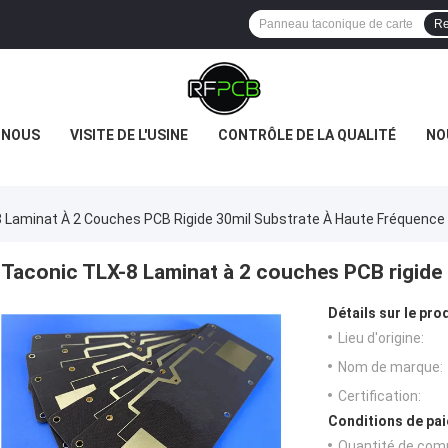
Re
 NOUS
VISITE DE L'USINE
CONTRÔLE DE LA QUALITÉ
NO
 Laminat À 2 Couches PCB Rigide 30mil Substrate À Haute Fréquence
Taconic TLX-8 Laminat à 2 couches PCB rigide 
Détails sur le prod
Lieu d'origine:
Nom de marque:
Certification:
Conditions de pai
Quantité de com