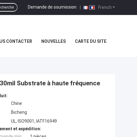
Demande de soumission
|
French
cherche
US CONTACTER
NOUVELLES
CARTE DU SITE
30mil Substrate à haute fréquence
uit:
Chine
Bicheng
UL, ISO9001, IATF16949
ement et expédition:
mande min:
1 pièces