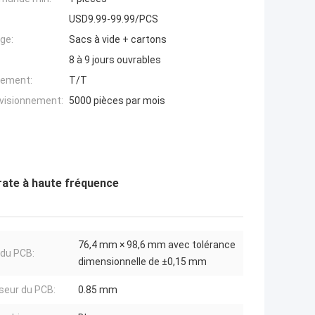
USD9.99-99.99/PCS
ge:
Sacs à vide + cartons
8 à 9 jours ouvrables
iement:
T/T
ovisionnement:
5000 pièces par mois
rate à haute fréquence
76,4 mm × 98,6 mm avec tolérance
 du PCB:
dimensionnelle de ±0,15 mm
seur du PCB:
0.85 mm