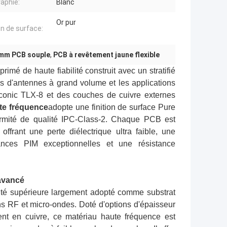
raphie:
Blanc
Or pur
on de surface:
 mm PCB souple
,
PCB à revêtement jaune flexible
mé de haute fiabilité construit avec un stratifié
s d'antennes à grand volume et les applications
aconic TLX-8 et des couches de cuivre externes
ute fréquence
adopte une finition de surface Pure
ormité de qualité IPC-Class-2. Chaque PCB est
ffrant une perte diélectrique ultra faible, une
mances PIM exceptionnelles et une résistance
 avancé
lité supérieure largement adopté comme substrat
s RF et micro-ondes. Doté d'options d'épaisseur
ent en cuivre, ce matériau haute fréquence est