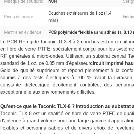
Masque de soudure:
NON
Sérig
Couches extérieures de 1 oz (1,4
Poids du cuivre:
Finiti
mils)
Mettre en évidence:
PCB polyimide flexible sans adhésifs
,
0.13
Le PCB RF rigide Taconic TLX-8 à 2 couches est un circuit impri
en fibre de verre PTFE, spécialement conçu pour les système
RF générales à micro-ondes. Utilisant un substrat central T
standard de 1 oz, ce 0,85 mm d'épaisseur
circuit imprimé ha
Gold de qualité supérieure et répond pleinement à la conf
soumis à des tests électriques à 100 % avant la livraison, o
constante diélectrique étroitement contrôlée, des perfor
exceptionnelle aux environnements difficiles.
Qu'est-ce que le Taconic TLX-8 ? Introduction au substrat
Taconic TLX-8 est un stratifié en fibre de verre PTFE de qua
d'antenne à grand volume pour une large gamme d'application
flexibles et personnalisables et de divers choix de revêtem