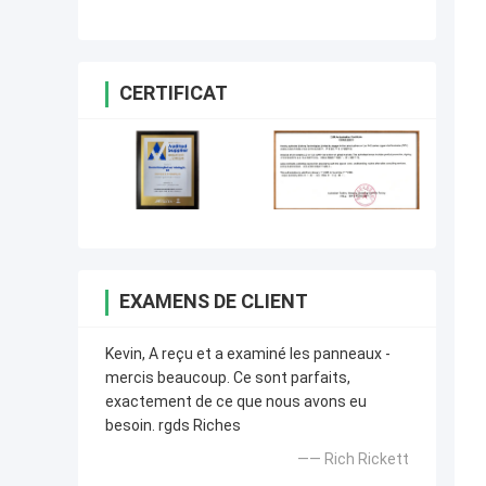
TRF-45 PTFE pour l'antenne de
GPS
CERTIFICAT
EXAMENS DE CLIENT
Kevin, A reçu et a examiné les panneaux -
mercis beaucoup. Ce sont parfaits,
exactement de ce que nous avons eu
besoin. rgds Riches
—— Rich Rickett