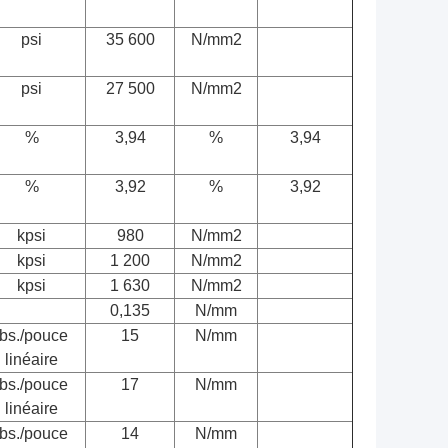
psi
35 600
N/mm
2
psi
27 500
N/mm
2
%
3,94
%
3,94
%
3,92
%
3,92
kpsi
980
N/mm
2
kpsi
1 200
N/mm
2
kpsi
1 630
N/mm
2
0,135
N/mm
Ibs./pouce
15
N/mm
linéaire
Ibs./pouce
17
N/mm
linéaire
Ibs./pouce
14
N/mm