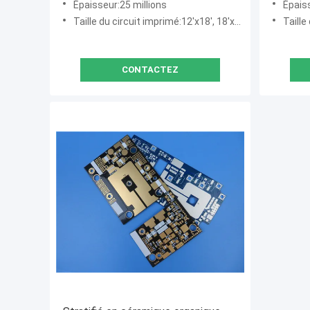
Épaisseur:25 millions
Épaiss
Taille du circuit imprimé:12'x18', 18'x24'...
Taill
CONTACTEZ