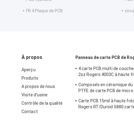
FR 4 Plaque de PCB
circ
À propos
Panneau de carte PCB de Ro
4 carte PCB multi de couche
Aperçu
2oz Rogers 4003C à haute f
Produits
pour le radar des véhicules 
Composés en céramique du
A propos de nous
PTFE de carte PCB de micro
Visite d'usine
droite/Duroid 6010LM Roger
Carte PCB 15mil à haute fr
Contrôle de la qualité
Rogers RT/Duroid 5880 cart
Contact
cuivre de 1 once pour des ap
d'onde millimétrique