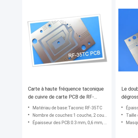
Carte à haute fréquence taconique
Le doub
de cuivre de carte PCB de RF-
dégross
35TC 0.3mm 1oz rf
taconiq
Matériau de base:Taconic RF-35TC
Épais
PCB
Nombre de couches:1 couche, 2 couches, type multicouche et hybride
Taille 
Épaisseur des PCB:0.3 mm, 0,6 mm, 0,8 mm, 1,6 mm (10 mil, 20 mil, 30 mil, 60 mil de substrat)
Masqu