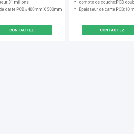
eur:31 millions
compte de couche:PCB double couche, multicou
e de carte PCB:≤400mm X 500mm
Épaisseur de carte PCB:10 mils (0,254 mm) ; 20 mil (0,508 mm), 30 mil (0,762 
CONTACTEZ
CONTACTEZ