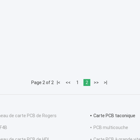
Page 2 of 2
|<
<<
1
2
>>
>|
eau de carte PCB de Rogers
Carte PCB taconique
F4B
PCB multicouche
eau de carte PCB de HDI
Carte PCB à grande vit