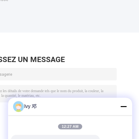
SSEZ UN MESSAGE
Ivy 邓
12:27 AM