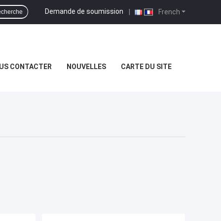
Demande de soumission
|
French
cherche
US CONTACTER
NOUVELLES
CARTE DU SITE