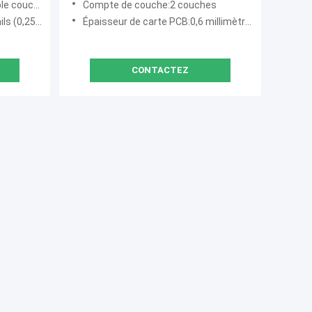
che, hybride
Compte de couche:2 couches
mm), 60 mil (1,524 mm)
Épaisseur de carte PCB:0,6 millimètres ±0.1
CONTACTEZ