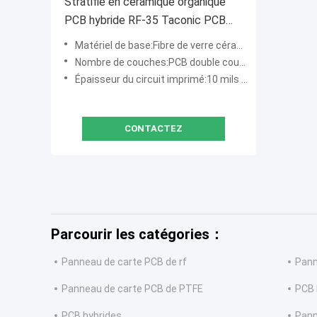
Stratifié en céramique organique
PCB hybride RF-35 Taconic PCB
30mil 60mil
Matériel de base:Fibre de verre céramique PTFE
Nombre de couches:PCB double couche, multicouche, hybride
Épaisseur du circuit imprimé:10 mils (0,254 mm) ; 20 mil (0,508 mm), 30 mil (0,762 mm), 60 mil (1,524 mm)
CONTACTEZ
Parcourir les catégories：
Panneau de carte PCB de rf
Pann
Panneau de carte PCB de PTFE
PCB 
PCB hybrides
Pann