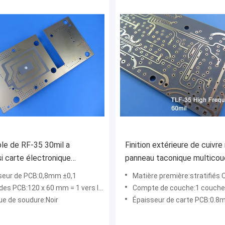
le de RF-35 30mil a
Finition extérieure de cuivre
i carte électronique
panneau taconique multico
ue d'or d'immersion de carte
carte PCB de TLF-35 400
seur de PCB:0,8mm ±0,1
Matière première:stratifiés Organique-en cér
des PCB:120 x 60 mm = 1 vers le haut
Compte de couche:1 couche, 2 couches,
e de soudure:Noir
Épaisseur de carte PCB:0.8m