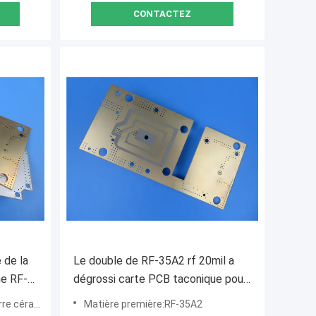
CONTACTEZ
 de la
Le double de RF-35A2 rf 20mil a
he RF-
dégrossi carte PCB taconique pour
on
l'amplificateur de puissance très
mique PTFE
Matière première:RF-35A2
réduit de perte