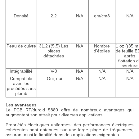
Densité
2.2
N/A
gm/cm3
N/A
Peau de cuivre
31.2 ((5.5) Les
N/A
Nombre
1 oz ((35 
pièces
d'étoiles
de feuille 
détachées
après
flottation 
soudure
Intégrabilité
V-0
N/A
N/A
N/A
Compatible
- Oui, oui.
N/A
N/A
N/A
avec les
procédés sans
plomb
Les avantages
Le PCB RT/duroid 5880 offre de nombreux avantages qui
augmentent son attrait pour diverses applications:
Propriétés électriques uniformes: des performances électriques
cohérentes sont obtenues sur une large plage de fréquences,
assurant ainsi la fiabilité dans des applications exigeantes.