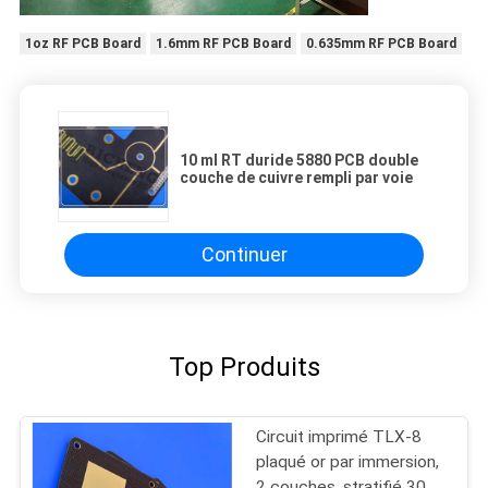
1oz RF PCB Board
1.6mm RF PCB Board
0.635mm RF PCB Board
10 ml RT duride 5880 PCB double
couche de cuivre rempli par voie
Continuer
Top Produits
Circuit imprimé TLX-8
plaqué or par immersion,
2 couches, stratifié 30mil