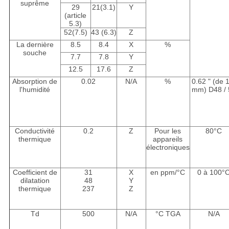
suprême
29
21(3.1)
Y
(article
5.3)
52(7.5)
43 (6.3)
Z
La dernière
8.5
8.4
X
%
souche
7.7
7.8
Y
12.5
17.6
Z
Absorption de
0.02
N/A
%
0.62 " (de 
l'humidité
mm) D48 / 
Conductivité
0.2
Z
Pour les
80°C
thermique
appareils
électroniques
Coefficient de
31
X
en ppm/°C
0 à 100°
dilatation
48
Y
thermique
237
Z
Td
500
N/A
°C TGA
N/A