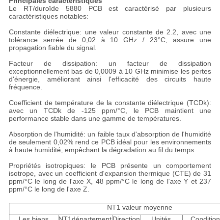
Principales caractéristiques
Le RT/duroïde 5880 PCB est caractérisé par plusieurs
caractéristiques notables:
Constante diélectrique: une valeur constante de 2.2, avec une
tolérance serrée de 0,02 à 10 GHz / 23°C, assure une
propagation fiable du signal.
Facteur de dissipation: un facteur de dissipation
exceptionnellement bas de 0,0009 à 10 GHz minimise les pertes
d'énergie, améliorant ainsi l'efficacité des circuits haute
fréquence.
Coefficient de température de la constante diélectrique (TCDk):
avec un TCDk de -125 ppm/°C, le PCB maintient une
performance stable dans une gamme de températures.
Absorption de l'humidité: un faible taux d'absorption de l'humidité
de seulement 0,02% rend ce PCB idéal pour les environnements
à haute humidité, empêchant la dégradation au fil du temps.
Propriétés isotropiques: le PCB présente un comportement
isotrope, avec un coefficient d'expansion thermique (CTE) de 31
ppm/°C le long de l'axe X, 48 ppm/°C le long de l'axe Y et 237
ppm/°C le long de l'axe Z.
NT1 valeur moyenne
Les biens
NT1département
Direction
Unités
Conditio