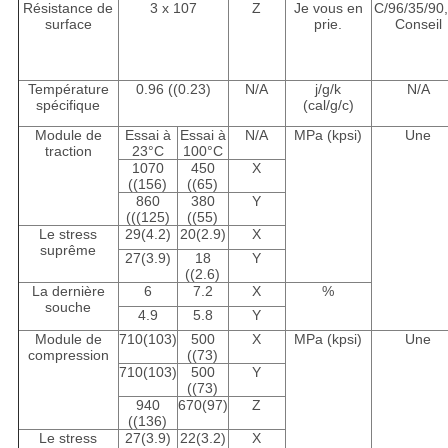
Résistance de
3 x 107
Z
Je vous en
C/96/35/90,
surface
prie.
Conseil
Température
0.96 ((0.23)
N/A
j/g/k
N/A
spécifique
(cal/g/c)
Module de
Essai à
Essai à
N/A
MPa (kpsi)
Une
traction
23°C
100°C
1070
450
X
((156)
((65)
860
380
Y
(((125)
((55)
Le stress
29(4.2)
20(2.9)
X
suprême
27(3.9)
18
Y
((2.6)
La dernière
6
7.2
X
%
souche
4.9
5.8
Y
Module de
710(103)
500
X
MPa (kpsi)
Une
compression
((73)
710(103)
500
Y
((73)
940
670(97)
Z
((136)
Le stress
27(3.9)
22(3.2)
X