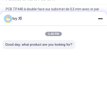
PCB TP440 à double face sur substrat de 0,5 mm avec or par
immersion
Ivy 邓
PCB à haute fréquence à double face CER-10 30 millimètres
d'argent lamellé à immersion
1:46 PM
PCB WL-CT300 de 5 mil d'épaisseur, sérigraphie noire à 2
couches, placage en or pur
Good day, what product are you looking for?
Catégories populaires
Tous
Panneau De Carte 
Panneau De Carte 
PCB De Rf
PCB De Rogers
Carte PCB 
Panneau De Carte 
Taconique
PCB De PTFE
PCB F4B
PCB Multicouche