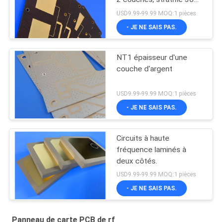
pour circuits RF
USD9.99-99.99 MOQ:1 pièces
- JE NE SAIS PAS.
NT1 épaisseur d'une
couche d'argent
USD9.99-99.99 MOQ:1 pièces
- JE NE SAIS PAS.
Circuits à haute
fréquence laminés à
deux côtés.
USD9.99-99.99 MOQ:1 pièces
- JE NE SAIS PAS.
Panneau de carte PCB de rf