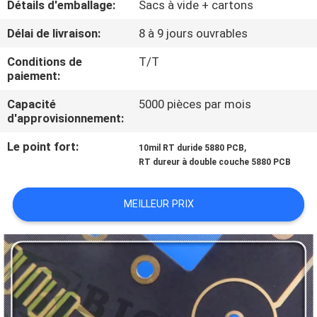
Détails d'emballage:
Sacs à vide + cartons
NOUS
Délai de livraison:
8 à 9 jours ouvrables
VISITE
Conditions de
T/T
paiement:
DE
L'USINE
Capacité
5000 pièces par mois
d'approvisionnement:
Le point fort:
,
CONTRÔLE
10mil RT duride 5880 PCB
RT dureur à double couche 5880 PCB
DE
LA
MEILLEUR PRIX
QUALITÉ
NOUS
CONTACTER