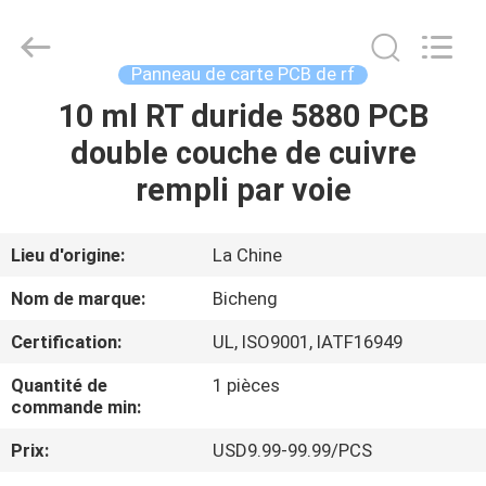
-
2026
Bicheng
Electronics
Technology
Panneau de carte PCB de rf
Co.,
Ltd.
All
10 ml RT duride 5880 PCB
À
Rights
Reserved.
double couche de cuivre
LA
rempli par voie
MAISON
PRODUITS
Lieu d'origine:
La Chine
Nom de marque:
Bicheng
VIDÉOS
Certification:
UL, ISO9001, IATF16949
Quantité de
1 pièces
À
commande min:
PROPOS
Prix:
USD9.99-99.99/PCS
DE