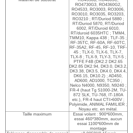
RO4730G3, RO4360G2,
RO4533, RO3003, RO3006,
RO3010, RO3035, RO3203,
RO3210 ; RT/Duriod 5880 ;
RT/Duriod 5870, RT/Duriod
6002, RT/Duroid 6010,
RT/duroid 6035HTC ; TMM4,
TMM10, Kappa 438 ; TLF-35 ;
RF-35TC, RF-60A, RF-60TC,
RF-35A2, RF-45, RF-10, TRF-
45 ; TLX-0, TLX-6, TLX-7,
TLX-8 ; TLX-9, TLY-3, TLY-5 ;
PTFE F4B (DK2.2 DK2.65
DK2.85 DK2.94, DK3.0, DK3.2,
DK3.38, DK3.5, DK4.0, DK4.4,
DK6.15, DK10.2) ; AD450,
AD600, AD1000, TC350 ;
Nelco N4000, N9350, N9240 ;
FR-4 (haut Tg S1000-2M, TU-
872 SLK, TU-768, IT-180A
etc.), FR-4 haut CTI>600V ;
Polyimide, ANIMAL FAMILIER ;
Noyau etc. en métal.
Taille maximum
Essai volant : 900*600mm,
essai 460*380mm, aucun
essai 1100*600mm de
montage