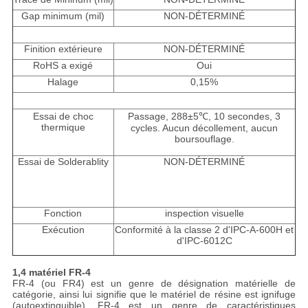
Gap minimum (mil)
NON-DÉTERMINÉ
Finition extérieure
NON-DÉTERMINÉ
RoHS a exigé
Oui
Halage
0,15%
Essai de choc
Passage, 288±5℃, 10 secondes, 3
thermique
cycles. Aucun décollement, aucun
boursouflage.
Essai de Solderablity
NON-DÉTERMINÉ
Fonction
inspection visuelle
Exécution
Conformité à la classe 2 d'IPC-A-600H et
d'IPC-6012C
1,4 matériel FR-4
FR-4 (ou FR4) est un genre de désignation matérielle de
catégorie, ainsi lui signifie que le matériel de résine est ignifuge
(autoextinguible). FR-4 est un genre de caractéristiques