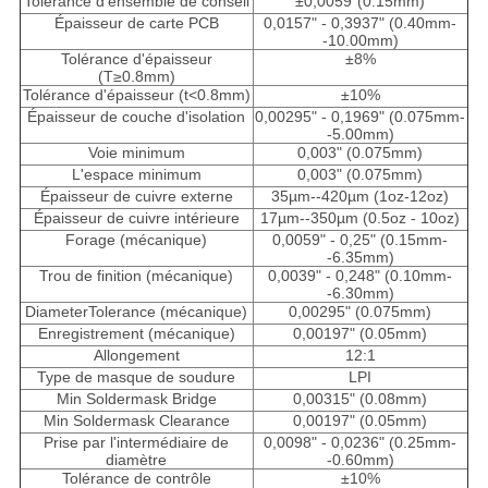
Tolérance d'ensemble de conseil
±
0,0059"(
0.15mm)
Épaisseur de carte PCB
0,0157" - 0,3937" (0.40mm-
-10.00mm)
Tolérance d'épaisseur
±8%
(T≥0.8mm)
Tolérance d'épaisseur (t<0.8mm)
±10%
Épaisseur de couche d'isolation
0,00295" - 0,1969" (0.075mm-
-5.00mm)
Voie minimum
0,003" (0.075mm)
L'espace minimum
0,003" (0.075mm)
Épaisseur de cuivre externe
35µm--420µm (1oz-12oz)
Épaisseur de cuivre intérieure
17µm--350µm (0.5oz - 10oz)
Forage (mécanique)
0,0059" - 0,25" (0.15mm-
-6.35mm)
Trou de finition (mécanique)
0,0039" - 0,248" (0.10mm-
-6.30mm)
DiameterTolerance (mécanique)
0,00295" (0.075mm)
Enregistrement (mécanique)
0,00197" (0.05mm)
Allongement
12:1
Type de masque de soudure
LPI
Min Soldermask Bridge
0,00315" (0.08mm)
Min Soldermask Clearance
0,00197" (0.05mm)
Prise par l'intermédiaire de
0,0098" - 0,0236" (0.25mm-
diamètre
-0.60mm)
Tolérance de contrôle
±10%