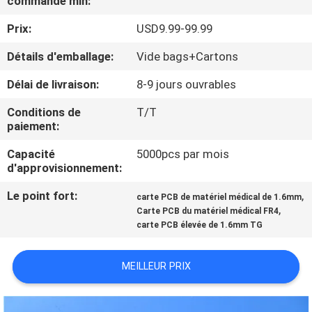
commande min:
NOUS
Prix:
USD9.99-99.99
VISITE
Détails d'emballage:
Vide bags+Cartons
DE
Délai de livraison:
8-9 jours ouvrables
L'USINE
Conditions de
T/T
paiement:
CONTRÔLE
Capacité
5000pcs par mois
d'approvisionnement:
DE
LA
Le point fort:
,
carte PCB de matériel médical de 1.6mm
,
Carte PCB du matériel médical FR4
QUALITÉ
carte PCB élevée de 1.6mm TG
NOUS
MEILLEUR PRIX
CONTACTER