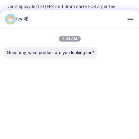
verre époxyde ITEQ FR4 de 1.0mm carte PCB argentée
d'immersion de carte de 2 couches
Ivy 邓
Carte PCB dure plaquée or de doigts de contact d'or de carte
de connecteur de carte PCB de doigt d'or
8:44 AM
Plaque de circuits imprimés multicouche à 12 couches M6
pour le contrôle de l'impédance des PCB
Good day, what product are you looking for?
Catégories populaires
Tous
Panneau De Carte 
Panneau De Carte 
PCB De Rf
PCB De Rogers
Carte PCB 
Panneau De Carte 
Taconique
PCB De PTFE
PCB F4B
PCB Multicouche
Panneau De Carte 