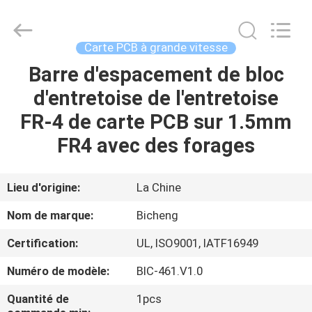
-
2026
Bicheng
Electronics
Technology
Carte PCB à grande vitesse
Co.,
Ltd.
All
Barre d'espacement de bloc
À
Rights
Reserved.
d'entretoise de l'entretoise
LA
FR-4 de carte PCB sur 1.5mm
MAISON
FR4 avec des forages
PRODUITS
Lieu d'origine:
La Chine
VIDÉOS
Nom de marque:
Bicheng
Certification:
UL, ISO9001, IATF16949
À
Numéro de modèle:
BIC-461.V1.0
PROPOS
DE
Quantité de
1pcs