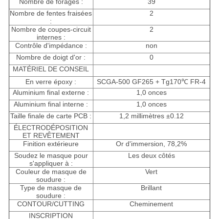
Nombre de forages :
39
Nombre de fentes fraisées
2
:
Nombre de coupes-circuit
2
internes :
Contrôle d'impédance :
non
Nombre de doigt d'or :
0
MATÉRIEL DE CONSEIL
En verre époxy :
SCGA-500 GF265 + Tg170℃ FR-4
Aluminium final externe :
1,0 onces
Aluminium final interne :
1,0 onces
Taille finale de carte PCB :
1,2 millimètres ±0.12
ÉLECTRODÉPOSITION
ET REVÊTEMENT
Finition extérieure
Or d'immersion, 78,2%
Soudez le masque pour
Les deux côtés
s'appliquer à :
Couleur de masque de
Vert
soudure :
Type de masque de
Brillant
soudure :
CONTOUR/CUTTING
Cheminement
INSCRIPTION