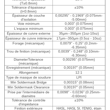
(T≥0.8mm)
Tolérance d'épaisseur
±10%
(t<0.8mm)
Épaisseur de couche
0,00295" - 0,1969" (0.075mm-
d'isolation
-5.00mm)
Voie minimum
0,003" (0.075mm)
L'espace minimum
0,003" (0.075mm)
Épaisseur de cuivre externe
35µm--350µm (1oz-10oz)
Épaisseur de cuivre intérieure
17µm--350µm (0.5oz - 10oz)
Forage (mécanique)
0,0079" - 0,25" (0.2mm-
-6.35mm)
Trou de finition (mécanique)
0,0039" - 0,248" (0.10mm-
-6.30mm)
DiameterTolerance
0,00295" (0.075mm)
(mécanique)
Enregistrement (mécanique)
0,00197" (0.05mm)
Allongement
12:1
Type de masque de soudure
LPI
Min Soldermask Bridge
0,00315" (0.08mm)
Min Soldermask Clearance
0,00197" (0.05mm)
Prise par l'intermédiaire de
0,0098" - 0,0236" (0.25mm-
diamètre
-0.60mm)
Tolérance de contrôle
±10%
d'impédance
Finition extérieure
HASL, HASL SI, l'ENIG, étain