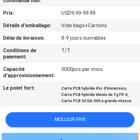
commande min:
NOUS
Prix:
USD9.99-99.99
VISITE
Détails d'emballage:
Vide bags+Cartons
DE
Délai de livraison:
8-9 jours ouvrables
L'USINE
Conditions de
T/T
paiement:
CONTRÔLE
Capacité
5000pcs par mois
d'approvisionnement:
DE
LA
Le point fort:
,
Carte PCB hybride d'or d'immersion
,
Carte PCB hybride élevée de Tg FR-4
QUALITÉ
Carte PCB SCGA-500 à grande vitesse
NOUS
MEILLEUR PRIX
CONTACTER