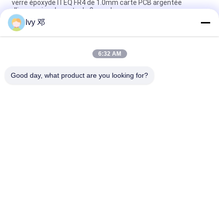
verre époxyde ITEQ FR4 de 1.0mm carte PCB argentée
d'immersion de carte de 2 couches
Ivy 邓
Carte PCB dure plaquée or de doigts de contact d'or de carte
de connecteur de carte PCB de doigt d'or
6:32 AM
Plaque de circuits imprimés multicouche à 12 couches M6
pour le contrôle de l'impédance des PCB
Good day, what product are you looking for?
Catégories populaires
Tous
Panneau De Carte 
Panneau De Carte 
PCB De Rf
PCB De Rogers
Carte PCB 
Panneau De Carte 
Taconique
PCB De PTFE
PCB F4B
PCB Multicouche
Panneau De Carte 
PCB Hybrides