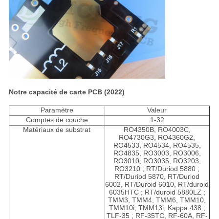
Notre capacité de carte PCB (2022)
Paramètre
Valeur
Comptes de couche
1-32
Matériaux de substrat
RO4350B, RO4003C,
RO4730G3, RO4360G2,
RO4533, RO4534, RO4535,
RO4835, RO3003, RO3006,
RO3010, RO3035, RO3203,
RO3210 ; RT/Duriod 5880 ;
RT/Duriod 5870, RT/Duriod
6002, RT/Duroid 6010, RT/duroid
6035HTC ; RT/duroid 5880LZ ;
TMM3, TMM4, TMM6, TMM10,
TMM10i, TMM13i, Kappa 438 ;
TLF-35 ; RF-35TC, RF-60A, RF-