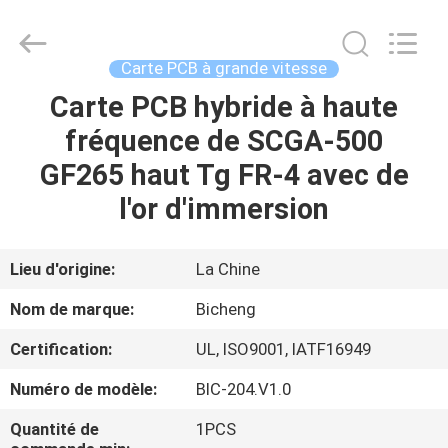
-
2026
Bicheng
Electronics
Technology
Carte PCB à grande vitesse
Co.,
Ltd.
All
Carte PCB hybride à haute
À
Rights
Reserved.
fréquence de SCGA-500
LA
GF265 haut Tg FR-4 avec de
MAISON
l'or d'immersion
PRODUITS
Lieu d'origine:
La Chine
VIDÉOS
Nom de marque:
Bicheng
Certification:
UL, ISO9001, IATF16949
À
Numéro de modèle:
BIC-204.V1.0
PROPOS
DE
Quantité de
1PCS