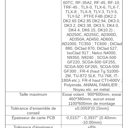
60TC, RF-35A2, RF-45, RF-10,
TRF-45 ; TLX-0, TLX-6, TLX-7,
TLX-8 ; TLX-9, TLY-3, TLY-5,
TLY-5Z ; PTFE F4B (DK2.2
DK2.65 DK2.85 DK2.94, DK3.0,
DK3.2, DK3.38, DK3.5, DK4.0,
DK4.4, DK6.15, DK10.2) ;
AD250C, AD255C, AD300D,
AD350A, AD450, AD600,
AD1000, TC350 ; TC600 ; DiClad
880, DiClad 870, DiClad 527,
IsoClad 917 ; Nelco N4000,
N9350, N9240 ; SCGA-500
GF220, SCGA-500 GF255,
SCGA-500 GF265, SCGA-500
GF300 ; FR-4 (haut Tg S1000-
2M, TU-872 SLK, TU-768, IT-
180A etc.), FR-4 haut CTI>600V ;
Polyimide, ANIMAL FAMILIER ;
Noyau etc. en métal.
Taille maximum
Essai volant : 900*600mm, essai
460*380mm, aucun essai
1100*600mm de montage
Tolérance d'ensemble de
±
0,0059"(
0.15mm)
conseil
Épaisseur de carte PCB
0,0157" - 0,3937" (0.40mm-
-10.00mm)
Tolérance d'épaisseur
±8%