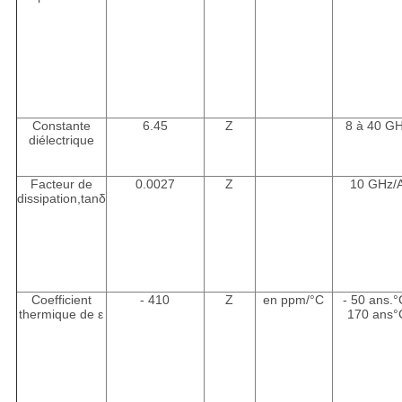
Constante
6.45
Z
8 à 40 G
diélectrique
Facteur de
0.0027
Z
10 GHz/
dissipation,tanδ
Coefficient
- 410
Z
en ppm/
°C
- 50 ans.
°
thermique de ε
170 ans
°