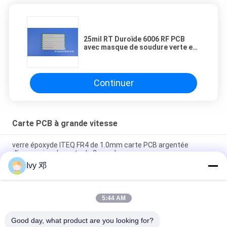
25mil RT Duroïde 6006 RF PCB
avec masque de soudure verte et
or immersion
Continuer
Carte PCB à grande vitesse
verre époxyde ITEQ FR4 de 1.0mm carte PCB argentée
d'immersion de carte de 2 couches
Ivy 邓
Carte PCB dure plaquée or de doigts de contact d'or de carte
de connecteur de carte PCB de doigt d'or
5:44 AM
Plaque de circuits imprimés multicouche à 12 couches M6
pour le contrôle de l'impédance des PCB
Good day, what product are you looking for?