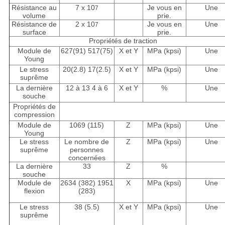
Résistance au
7 x 10
Je vous en
Une
7
volume
prie.
Résistance de
2 x 10
Je vous en
Une
7
surface
prie.
Propriétés de traction
Module de
627(91) 517(75)
X et Y
MPa (kpsi)
Une
Young
Le stress
20(2.8) 17(2.5)
X et Y
MPa (kpsi)
Une
suprême
La dernière
12 à 13 4 à 6
X et Y
%
Une
souche
Propriétés de
compression
Module de
1069 (115)
Z
MPa (kpsi)
Une
Young
Le stress
Le nombre de
Z
MPa (kpsi)
Une
suprême
personnes
concernées
La dernière
33
Z
%
souche
Module de
2634 (382) 1951
X
MPa (kpsi)
Une
flexion
(283)
Le stress
38 (5.5)
X et Y
MPa (kpsi)
Une
suprême