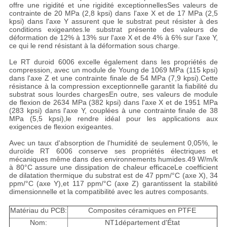
offre une rigidité et une rigidité exceptionnellesSes valeurs de
contrainte de 20 MPa (2,8 kpsi) dans l'axe X et de 17 MPa (2,5
kpsi) dans l'axe Y assurent que le substrat peut résister à des
conditions exigeantes.le substrat présente des valeurs de
déformation de 12% à 13% sur l'axe X et de 4% à 6% sur l'axe Y,
ce qui le rend résistant à la déformation sous charge.
Le RT duroid 6006 excelle également dans les propriétés de
compression, avec un module de Young de 1069 MPa (115 kpsi)
dans l'axe Z et une contrainte finale de 54 MPa (7,9 kpsi).Cette
résistance à la compression exceptionnelle garantit la fiabilité du
substrat sous lourdes chargesEn outre, ses valeurs de module
de flexion de 2634 MPa (382 kpsi) dans l'axe X et de 1951 MPa
(283 kpsi) dans l'axe Y, couplées à une contrainte finale de 38
MPa (5,5 kpsi),le rendre idéal pour les applications aux
exigences de flexion exigeantes.
Avec un taux d'absorption de l'humidité de seulement 0,05%, le
duroïde RT 6006 conserve ses propriétés électriques et
mécaniques même dans des environnements humides.49 W/m/k
à 80°C assure une dissipation de chaleur efficaceLe coefficient
de dilatation thermique du substrat est de 47 ppm/°C (axe X), 34
ppm/°C (axe Y),et 117 ppm/°C (axe Z) garantissent la stabilité
dimensionnelle et la compatibilité avec les autres composants.
Matériau du PCB:
Composites céramiques en PTFE
Nom:
NT1département d'État