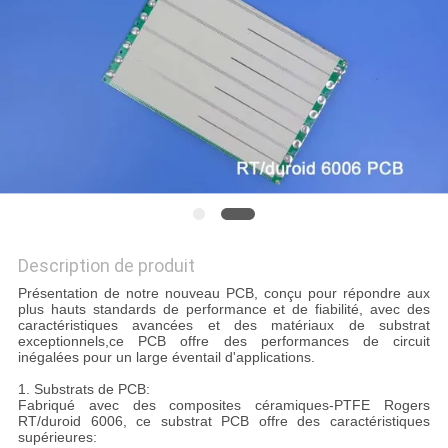
NOUVELLES
CAS
PLAN
DU
SITE
Description de produit
POLITIQUE
Présentation de notre nouveau PCB, conçu pour répondre aux
plus hauts standards de performance et de fiabilité, avec des
DE
caractéristiques avancées et des matériaux de substrat
exceptionnels,ce PCB offre des performances de circuit
CONFIDENTIALITÉ
inégalées pour un large éventail d'applications.
1. Substrats de PCB:
Fabriqué avec des composites céramiques-PTFE Rogers
RT/duroid 6006, ce substrat PCB offre des caractéristiques
supérieures: