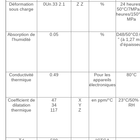
Déformation
0Un.33 2.1
Z Z
%
24 heures
sous charge
50
°C
/7MPa
heures/150
MPa
Absorption de
0.05
%
D48/50
°C
0
l'humidité
" (à 1,27 
d'épaisse
Conductivité
0.49
Pour les
80
°C
thermique
appareils
électroniques
Coefficient de
47
X
en ppm/
°C
23
°C
/50%
dilatation
34
Y
RH
thermique
117
Z