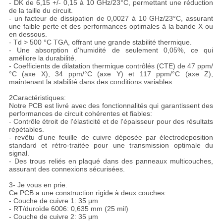
- DK de 6,15 +/- 0,15 à 10 GHz/23°C, permettant une réduction
de la taille du circuit.
- un facteur de dissipation de 0,0027 à 10 GHz/23°C, assurant
une faible perte et des performances optimales à la bande X ou
en dessous.
- Td > 500 °C TGA, offrant une grande stabilité thermique.
- Une absorption d'humidité de seulement 0,05%, ce qui
améliore la durabilité.
- Coefficients de dilatation thermique contrôlés (CTE) de 47 ppm/
°C (axe X), 34 ppm/°C (axe Y) et 117 ppm/°C (axe Z),
maintenant la stabilité dans des conditions variables.
2Caractéristiques:
Notre PCB est livré avec des fonctionnalités qui garantissent des
performances de circuit cohérentes et fiables:
- Contrôle étroit de l'élasticité et de l'épaisseur pour des résultats
répétables.
- revêtu d'une feuille de cuivre déposée par électrodeposition
standard et rétro-traitée pour une transmission optimale du
signal.
- Des trous reliés en plaqué dans des panneaux multicouches,
assurant des connexions sécurisées.
3- Je vous en prie.
Ce PCB a une construction rigide à deux couches:
- Couche de cuivre 1: 35 μm
- RT/duroïde 6006: 0,635 mm (25 mil)
- Couche de cuivre 2: 35 μm