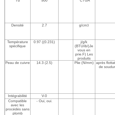
Td
500
°C
TGA
Densité
2.7
g/cm
3
Température
0.97 ((0.231)
j/g/k
spécifique
(BTU/ib/)
Je
vous en
prie.
F) Les
produits
Peau de cuivre
14.3 (2.5)
Plie (N/mm)
après flotta
de soudu
Intégrabilité
V-0
Compatible
- Oui, oui.
avec les
procédés sans
plomb