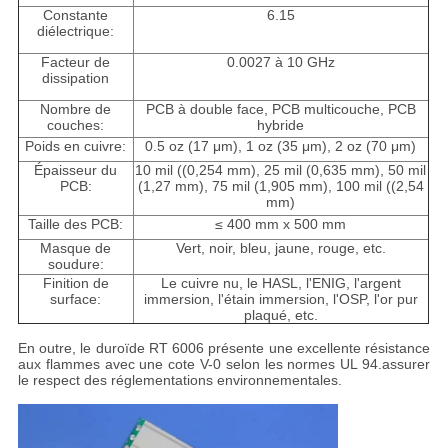
Constante
6.15
diélectrique:
Facteur de
0.0027 à 10 GHz
dissipation
Nombre de
PCB à double face, PCB multicouche, PCB
couches:
hybride
Poids en cuivre:
0.5 oz (17 μm), 1 oz (35 μm), 2 oz (70 μm)
Épaisseur du
10 mil ((0,254 mm), 25 mil (0,635 mm), 50 mil
PCB:
(1,27 mm), 75 mil (1,905 mm), 100 mil ((2,54
mm)
Taille des PCB:
≤ 400 mm x 500 mm
Masque de
Vert, noir, bleu, jaune, rouge, etc.
soudure:
Finition de
Le cuivre nu, le HASL, l'ENIG, l'argent
surface:
immersion, l'étain immersion, l'OSP, l'or pur
plaqué, etc.
En outre, le duroïde RT 6006 présente une excellente résistance
aux flammes avec une cote V-0 selon les normes UL 94.assurer
le respect des réglementations environnementales.