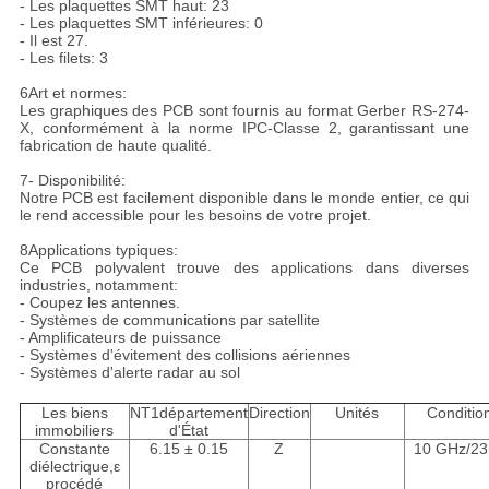
- Les plaquettes SMT haut: 23
- Les plaquettes SMT inférieures: 0
- Il est 27.
- Les filets: 3
6Art et normes:
Les graphiques des PCB sont fournis au format Gerber RS-274-
X, conformément à la norme IPC-Classe 2, garantissant une
fabrication de haute qualité.
7- Disponibilité:
Notre PCB est facilement disponible dans le monde entier, ce qui
le rend accessible pour les besoins de votre projet.
8Applications typiques:
Ce PCB polyvalent trouve des applications dans diverses
industries, notamment:
- Coupez les antennes.
- Systèmes de communications par satellite
- Amplificateurs de puissance
- Systèmes d'évitement des collisions aériennes
- Systèmes d'alerte radar au sol
Les biens
NT1département
Direction
Unités
Conditio
immobiliers
d'État
Constante
6.15 ± 0.15
Z
10 GHz/23
diélectrique,ε
procédé