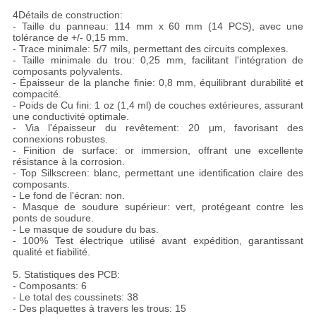
4Détails de construction:
- Taille du panneau: 114 mm x 60 mm (14 PCS), avec une
tolérance de +/- 0,15 mm.
- Trace minimale: 5/7 mils, permettant des circuits complexes.
- Taille minimale du trou: 0,25 mm, facilitant l'intégration de
composants polyvalents.
- Épaisseur de la planche finie: 0,8 mm, équilibrant durabilité et
compacité.
- Poids de Cu fini: 1 oz (1,4 ml) de couches extérieures, assurant
une conductivité optimale.
- Via l'épaisseur du revêtement: 20 μm, favorisant des
connexions robustes.
- Finition de surface: or immersion, offrant une excellente
résistance à la corrosion.
- Top Silkscreen: blanc, permettant une identification claire des
composants.
- Le fond de l'écran: non.
- Masque de soudure supérieur: vert, protégeant contre les
ponts de soudure.
- Le masque de soudure du bas.
- 100% Test électrique utilisé avant expédition, garantissant
qualité et fiabilité.
5. Statistiques des PCB:
- Composants: 6
- Le total des coussinets: 38
- Des plaquettes à travers les trous: 15