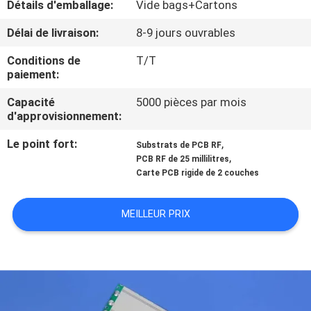
Détails d'emballage:
Vide bags+Cartons
NOUS
Délai de livraison:
8-9 jours ouvrables
VISITE
Conditions de
T/T
paiement:
DE
L'USINE
Capacité
5000 pièces par mois
d'approvisionnement:
Le point fort:
,
CONTRÔLE
Substrats de PCB RF
,
PCB RF de 25 millilitres
DE
Carte PCB rigide de 2 couches
LA
MEILLEUR PRIX
QUALITÉ
NOUS
CONTACTER