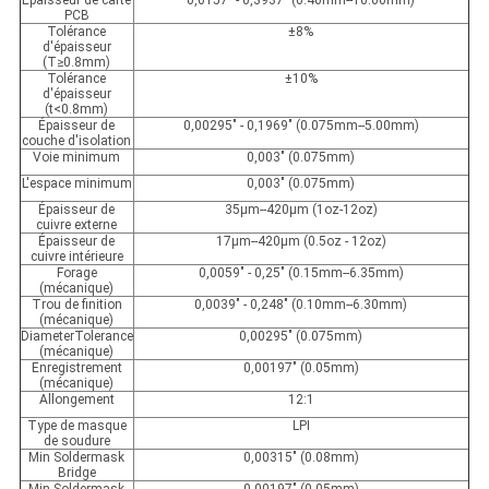
Épaisseur de carte
0,0157" - 0,3937" (0.40mm--10.00mm)
PCB
Tolérance
±8%
d'épaisseur
(T≥0.8mm)
Tolérance
±10%
d'épaisseur
(t<0.8mm)
Épaisseur de
0,00295" - 0,1969" (0.075mm--5.00mm)
couche d'isolation
Voie minimum
0,003" (0.075mm)
L'espace minimum
0,003" (0.075mm)
Épaisseur de
35µm--420µm (1oz-12oz)
cuivre externe
Épaisseur de
17µm--420µm (0.5oz - 12oz)
cuivre intérieure
Forage
0,0059" - 0,25" (0.15mm--6.35mm)
(mécanique)
Trou de finition
0,0039" - 0,248" (0.10mm--6.30mm)
(mécanique)
DiameterTolerance
0,00295" (0.075mm)
(mécanique)
Enregistrement
0,00197" (0.05mm)
(mécanique)
Allongement
12:1
Type de masque
LPI
de soudure
Min Soldermask
0,00315" (0.08mm)
Bridge