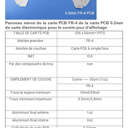
Panneau mince de la carte PCB FR-4 de la carte PCB 0.2mm
de carte électronique pour le contre-jour d'affichage
TAILLE DE CARTE PCB
256 x 66mm=1PCS
Matière première :
FR-4
Nombre de couches
Carte PCB à simple face
SMT
OUI
Par des composants de trou
non
EMPILEMENT DE COUCHE
Cuivre ------- 35um (1oz)
FR-4
Trace et espace minimum :
59mil/59mil
Trous minimum/maximum :
0.5mm/5.8mm
Aluminium final externe :
1oz
Aluminium final interne :
0oz