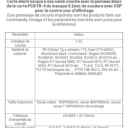
Carte électronique à une seule couche avec le panneau blanc
de la carte PCB FR-4 du masque 0.2mm de soudure avec OSP
pour le contre-jour d'affichage
(Les panneaux de circuits imprimés sont les produits faits sur
commande, l'image et les paramètres montrés sont juste pour
la référence)
Paramètre
Valeur
Comptes de
1-32
couche
Matériel de
FR-4 (haut Tg y compris 170, haut CTI>600V) ;
substrat
Aluminium basé ; Cuivre basé ; Rogers RO4350B,
RO4003C, RO3003, RO3006, RO3010, RO3210 etc. ;
Rogers RT/duroid 5880, RT/duroid 5870, RT/duroid
6002, RT/duroid 6010 etc… ; TLX-8, TLY-5, RF-35TC,
TLF-35 taconiques etc… ; PTFE F4B DK2.2, DK2.65 etc… ;
Polyimide et ANIMAL FAMILIER.
Taille maximum
Essai volant : 900*600mm, essai 460*380mm, aucun
essai 1100*600mm de montage
Tolérance
±0.0059 » (0.15mm)
d'ensemble de
conseil