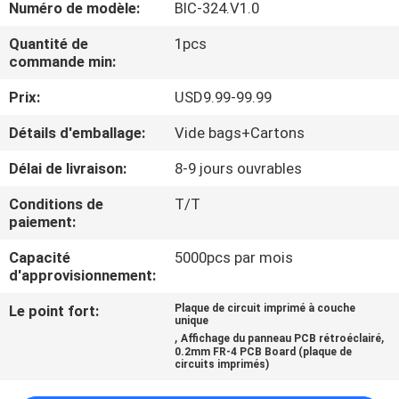
Numéro de modèle:
BIC-324.V1.0
NOUS
Quantité de
1pcs
commande min:
VISITE
Prix:
USD9.99-99.99
DE
L'USINE
Détails d'emballage:
Vide bags+Cartons
Délai de livraison:
8-9 jours ouvrables
CONTRÔLE
Conditions de
T/T
DE
paiement:
LA
Capacité
5000pcs par mois
d'approvisionnement:
QUALITÉ
Le point fort:
Plaque de circuit imprimé à couche
unique
NOUS
,
,
Affichage du panneau PCB rétroéclairé
0.2mm FR-4 PCB Board (plaque de
CONTACTER
circuits imprimés)