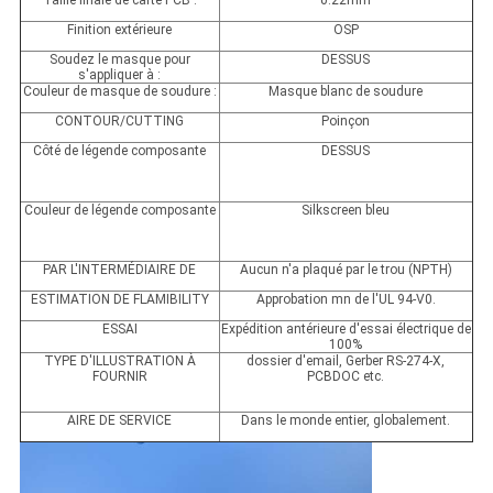
Taille finale de carte PCB :
0.22mm
Finition extérieure
OSP
Soudez le masque pour
DESSUS
s'appliquer à :
Couleur de masque de soudure :
Masque blanc de soudure
CONTOUR/CUTTING
Poinçon
Côté de légende composante
DESSUS
Couleur de légende composante
Silkscreen bleu
PAR L'INTERMÉDIAIRE DE
Aucun n'a plaqué par le trou (NPTH)
ESTIMATION DE FLAMIBILITY
Approbation mn de l'UL 94-V0.
ESSAI
Expédition antérieure d'essai électrique de
100%
TYPE D'ILLUSTRATION À
dossier d'email, Gerber RS-274-X,
FOURNIR
PCBDOC etc.
AIRE DE SERVICE
Dans le monde entier, globalement.