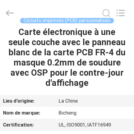
-
2026
Bicheng
Electronics
Technology
Circuits imprimés (PCB) personnalisés
Co.,
Ltd.
All
Carte électronique à une
À
Rights
Reserved.
seule couche avec le panneau
LA
blanc de la carte PCB FR-4 du
MAISON
masque 0.2mm de soudure
PRODUITS
avec OSP pour le contre-jour
d'affichage
VIDÉOS
Lieu d'origine:
La Chine
À
Nom de marque:
Bicheng
PROPOS
Certification:
UL, ISO9001, IATF16949
DE