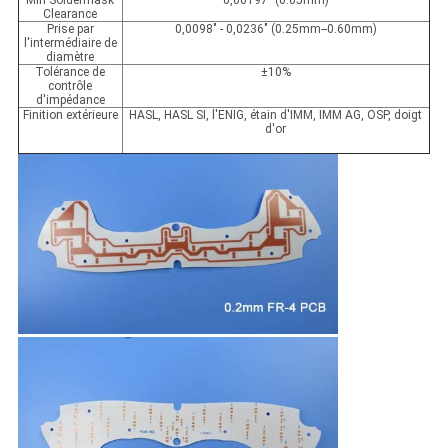
Min Soldermask
0,00197" (0.05mm)
Clearance
Prise par
0,0098" - 0,0236" (0.25mm--0.60mm)
l'intermédiaire de
diamètre
Tolérance de
±10%
contrôle
d'impédance
Finition extérieure
HASL, HASL SI, l'ENIG, étain d'IMM, IMM AG, OSP, doigt
d'or