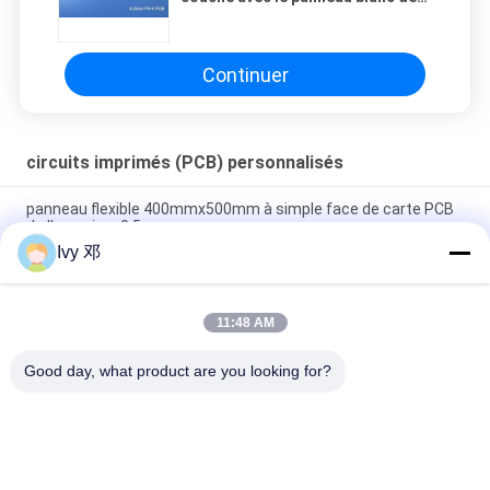
la carte PCB FR-4 du masque
0.2mm de soudure avec OSP pour
le contre-jour d'affichage
Continuer
circuits imprimés (PCB) personnalisés
panneau flexible 400mmx500mm à simple face de carte PCB
de l'en cuivre 0.5oz
Ivy 邓
Conjuguent le panneau flexible de carte PCB de la couche
0.25mm avec le renfort de Polyimide
11:48 AM
Polyimide à simple face imprimé flexible de carte de FPC pour
le système de télémétrie
Good day, what product are you looking for?
Catégories populaires
Tous
Panneau De Carte 
Panneau De Carte 